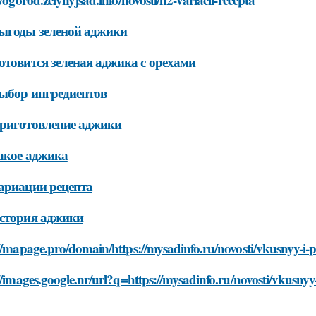
ыгоды зеленой аджики
отовится зеленая аджика с орехами
ыбор ингредиентов
риготовление аджики
акое аджика
ариации рецепта
стория аджики
//mapage.pro/domain/https://mysadinfo.ru/novosti/vkusnyy-i-p
//images.google.nr/url?q=https://mysadinfo.ru/novosti/vkusnyy