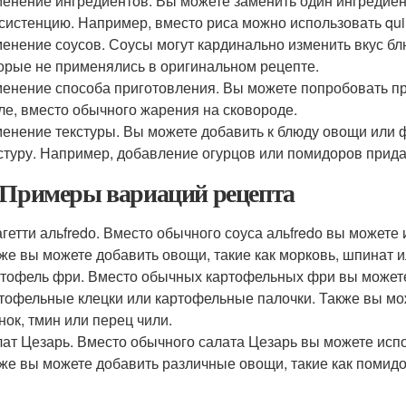
енение ингредиентов. Вы можете заменить один ингредиент
систенцию. Например, вместо риса можно использовать qui
енение соусов. Соусы могут кардинально изменить вкус бл
орые не применялись в оригинальном рецепте.
енение способа приготовления. Вы можете попробовать при
ле, вместо обычного жарения на сковороде.
енение текстуры. Вы можете добавить к блюду овощи или 
стуру. Например, добавление огурцов или помидоров придас
 Примеры вариаций рецепта
гетти альfredо. Вместо обычного соуса альfredо вы можете 
же вы можете добавить овощи, такие как морковь, шпинат 
тофель фри. Вместо обычных картофельных фри вы можете
тофельные клецки или картофельные палочки. Также вы мо
нок, тмин или перец чили.
ат Цезарь. Вместо обычного салата Цезарь вы можете испо
же вы можете добавить различные овощи, такие как помидо