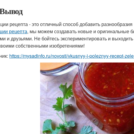
 Вывод
ции рецепта - это отличный способ добавить разнообразия
ции рецепта
, мы можем создавать новые и оригинальные б
ми и друзьями. Не бойтесь экспериментировать и выходить 
своими собственными изобретениями!
ник:
https://mysadinfo.ru/novosti/vkusnyy-i-poleznyy-recept-zel