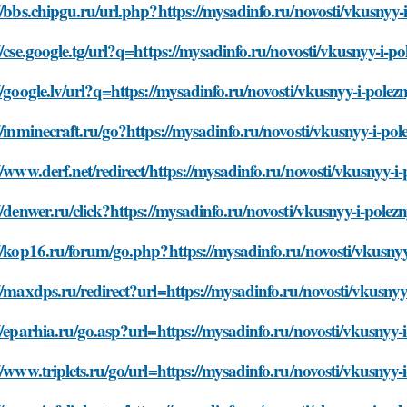
//bbs.chipgu.ru/url.php?https://mysadinfo.ru/novosti/vkusnyy-
//cse.google.tg/url?q=https://mysadinfo.ru/novosti/vkusnyy-i-p
//google.lv/url?q=https://mysadinfo.ru/novosti/vkusnyy-i-polez
//inminecraft.ru/go?https://mysadinfo.ru/novosti/vkusnyy-i-po
//www.derf.net/redirect/https://mysadinfo.ru/novosti/vkusnyy-i
//denwer.ru/click?https://mysadinfo.ru/novosti/vkusnyy-i-polez
//kop16.ru/forum/go.php?https://mysadinfo.ru/novosti/vkusnyy
//maxdps.ru/redirect?url=https://mysadinfo.ru/novosti/vkusnyy
//eparhia.ru/go.asp?url=https://mysadinfo.ru/novosti/vkusnyy-
//www.triplets.ru/go/url=https://mysadinfo.ru/novosti/vkusnyy-