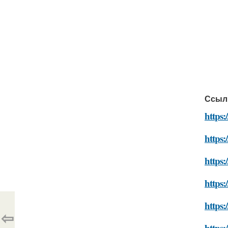
Ссыл
https:
https:
https:
https:
https:
⇦
https: