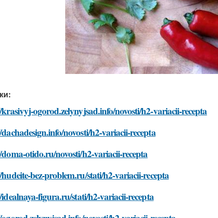
ки:
//krasivyj-ogorod.zelynyjsad.info/novosti/h2-variacii-recepta
//dachadesign.info/novosti/h2-variacii-recepta
//doma-otido.ru/novosti/h2-variacii-recepta
//hudeite-bez-problem.ru/stati/h2-variacii-recepta
//idealnaya-figura.ru/stati/h2-variacii-recepta
//ogorod.zelynyjsad.info/novosti/h2-variacii-recepta