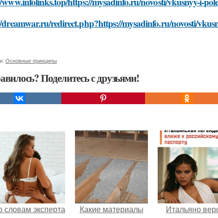
//www.infolinks.top/https://mysadinfo.ru/novosti/vkusnyy-i-po
//dreamwar.ru/redirect.php?https://mysadinfo.ru/novosti/vkusn
и:
Основные принципы
авилось? Поделитесь с друзьями!
о словам эксперта
Какие материалы
Итальяно вер