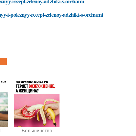
leznyy-recept-zelenoy-adzhiki-s-orehami
yy-i-poleznyy-recept-zelenoy-adzhiki-s-orehami
о:
Большинство