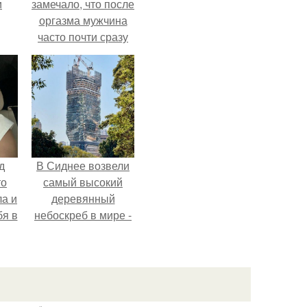
и
замечало, что после
оргазма мужчина
часто почти сразу
теряет
возбуждение, тогда
как женщина может
дольше сохранять
возбуждение.
д
В Сиднее возвели
то
самый высокий
ла и
деревянный
бя в
небоскреб в мире -
Atlassian Central.