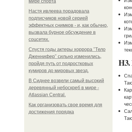
Изм
мире спорта
кон
Настя ивлеева порадовала
Изм
подписчиков новой серией
кот
эффектных снимков - и, как обычно,
Изм
вызвала бурное обсуждение в
гри
соцсетях.
Изм
тек
Спустя годы актеры хоррора "Тело
Дженнифер" сильно изменились,
H3.
пройдя путь от подростковых
кумиров до мировых звезд.
Спа
В Сиднее возвели самый высокий
Так
деревянный небоскреб в мире -
Кар
Atlassian Central.
кар
чес
Как организовать свое время для
Сал
достижения порядка
Так