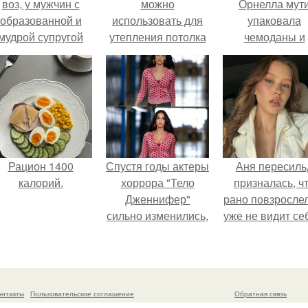
воз, у мужчин с
можно
Орнелла мут
образованной и
использовать для
упаковала
мудрой супругой
утепления потолка
чемоданы и
вероятность
частного дома
готовится
скоропостижной
обзавестись
смерти якобы на
красным
46% ниже.
паспортом.
Рацион 1400
Спустя годы актеры
Аня пересиль
калорий.
хоррора "Тело
призналась, ч
Дженнифер"
рано повзросле
сильно изменились,
уже не видит се
пройдя путь от
школе.
подростковых
кумиров до
мировых звезд.
онтакты
Пользовательское соглашение
Обратная связь