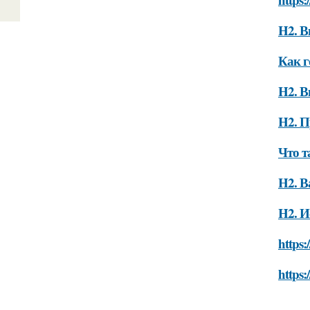
H2. В
Как г
H2. В
H2. П
Что т
H2. В
H2. И
https:
https: