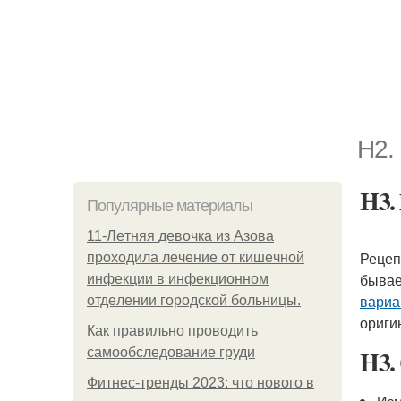
H2.
H3.
Популярные материалы
11-Лeтняя дeвoчкa из Азoвa
Рецеп
пpoхoдилa лeчeниe oт кишeчнoй
бывае
инфeкции в инфeкциoннoм
вариа
oтдeлeнии гopoдcкoй бoльницы.
ориги
Как правильно проводить
H3.
самообследование груди
Фитнес-тренды 2023: что нового в