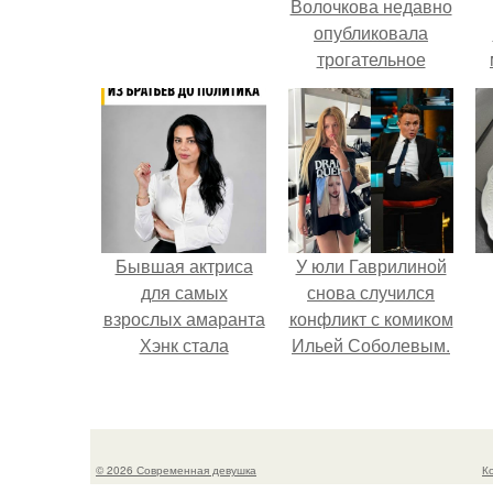
Волочкова недавно
опубликовала
трогательное
совместное фото
со своей мамой, к
которой она
приехала в гости.
Бывшая актриса
У юли Гаврилиной
для самых
снова случился
взрослых амаранта
конфликт с комиком
Хэнк стала
Ильей Соболевым.
сенатором в
Колумбии.
© 2026 Современная девушка
К