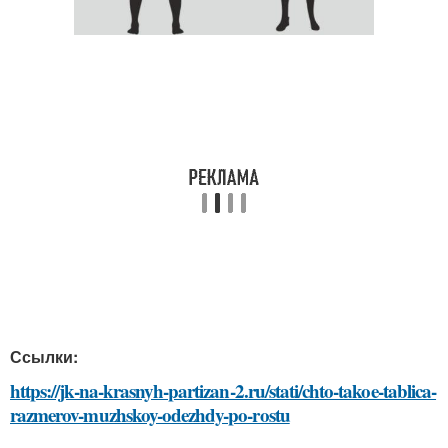
Ссылки:
https://jk-na-krasnyh-partizan-2.ru/stati/chto-takoe-tablica-
razmerov-muzhskoy-odezhdy-po-rostu