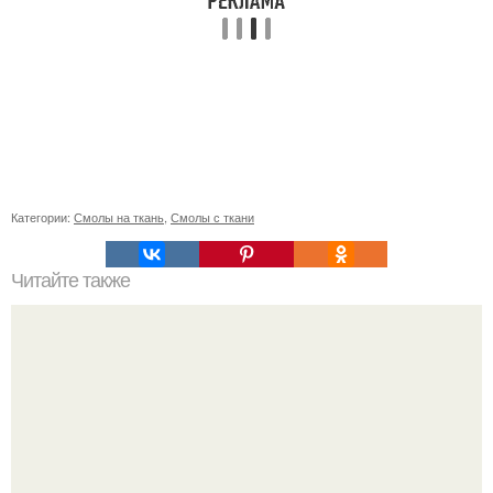
Категории:
Смолы на ткань
,
Смолы с ткани
Читайте также
Как коронавирус влияет на работу органов: все, что