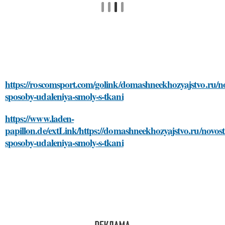
https://roscomsport.com/golink/domashneekhozyajstvo.ru/nov
sposoby-udaleniya-smoly-s-tkani
https://www.laden-
papillon.de/extLink/https://domashneekhozyajstvo.ru/novosti
sposoby-udaleniya-smoly-s-tkani