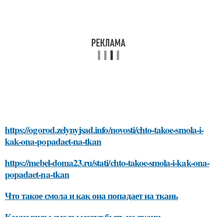
https://ogorod.zelynyjsad.info/novosti/chto-takoe-smola-i-
kak-ona-popadaet-na-tkan
https://mebel-doma23.ru/stati/chto-takoe-smola-i-kak-ona-
popadaet-na-tkan
Что такое смола и как она попадает на ткань
Какие виды смолы могут быть на ткани