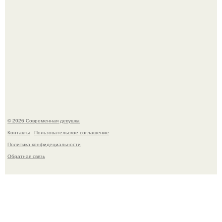
Приготовь ПП лепешку с сыром и творогом.
© 2026 Современная девушка
Контакты
Пользовательское соглашение
Политика конфидециальности
Обратная связь