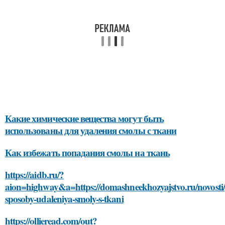
Какие химические вещества могут быть
использованы для удаления смолы с ткани
Как избежать попадания смолы на ткань
https://aidb.ru/?
aion=highway&a=https://domashneekhozyajstvo.ru/novosti/
sposoby-udaleniya-smoly-s-tkani
https://ollieread.com/out?