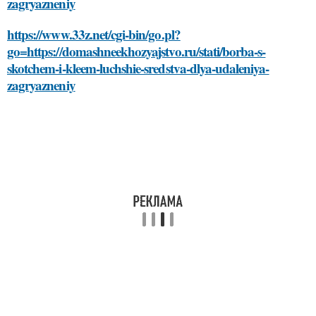
zagryazneniy
https://www.33z.net/cgi-bin/go.pl?
go=https://domashneekhozyajstvo.ru/stati/borba-s-
skotchem-i-kleem-luchshie-sredstva-dlya-udaleniya-
zagryazneniy