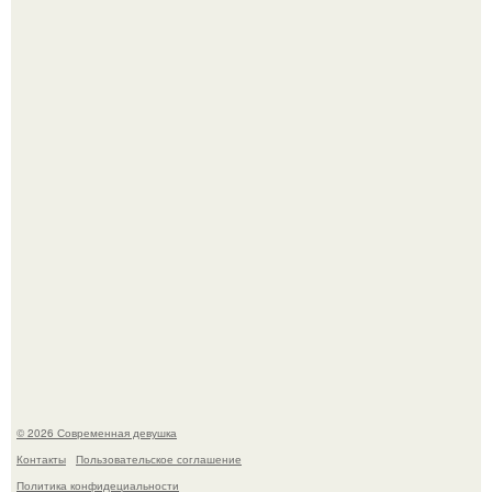
Итальяно веро: Орнелла мути упаковала чемоданы и
готовится обзавестись красным паспортом.
Лишь в том случае, если есть в истории моды идеал, то
это Синди Кроуфорд.
© 2026 Современная девушка
Контакты
Пользовательское соглашение
Политика конфидециальности