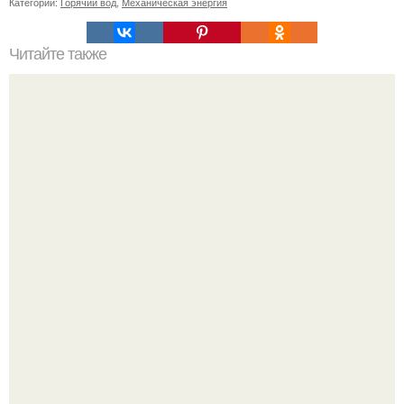
Категории:
Горячий вод
,
Механическая энергия
Читайте также
Удивительные прически для тонких волос: как выглядеть
великолепно с любыми волосами