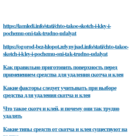
https://iamledi.info/stati/chto-takoe-skotch-i-kley-i-
pochemu-oni-tak-trudno-udalyat
https://ogorod-bez-hlopot.zelynyjsad.info/stati/chto-takoe-
skotch-i-kley-i-pochemu-oni-tak-trudno-udalyat
Как правильно приготовить поверхность перед
применением средства для удаления скотча и клея
Какие факторы следует учитывать при выборе
средства для удаления скотча и клея
Что такое скотч и клей, и почему они так трудно
удалять
Какие типы средств от скотча и клея существуют на