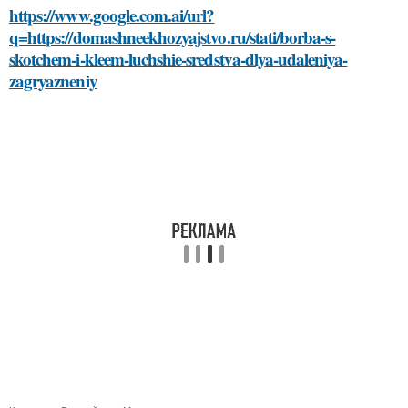
https://www.google.com.ai/url?
q=https://domashneekhozyajstvo.ru/stati/borba-s-
skotchem-i-kleem-luchshie-sredstva-dlya-udaleniya-
zagryazneniy