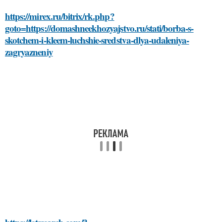
https://mirex.ru/bitrix/rk.php?
goto=https://domashneekhozyajstvo.ru/stati/borba-s-
skotchem-i-kleem-luchshie-sredstva-dlya-udaleniya-
zagryazneniy