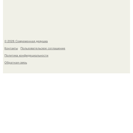
Лишь в том случае, если есть в истории моды идеал, то
это Синди Кроуфорд.
© 2026 Современная девушка
Контакты
Пользовательское соглашение
Политика конфидециальности
Обратная связь