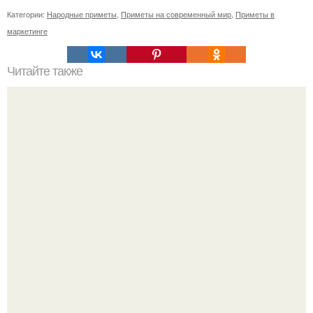
Категории:
Народные приметы
,
Приметы на современный мир
,
Приметы в
маркетинге
Читайте также
Как лицо может отражать нашу энергию