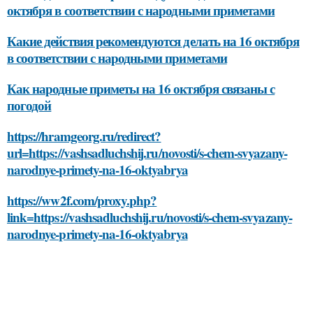
октября в соответствии с народными приметами
Какие действия рекомендуются делать на 16 октября
в соответствии с народными приметами
Как народные приметы на 16 октября связаны с
погодой
https://hramgeorg.ru/redirect?
url=https://vashsadluchshij.ru/novosti/s-chem-svyazany-
narodnye-primety-na-16-oktyabrya
https://ww2f.com/proxy.php?
link=https://vashsadluchshij.ru/novosti/s-chem-svyazany-
narodnye-primety-na-16-oktyabrya