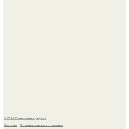
Джастин и хейли бибер, которые в прошлом месяце
отметили восьмую годовщину помолвки, показали новые
фото с совместного отдыха.
Приготовь ПП лепешку с сыром и творогом.
© 2026 Современная девушка
Контакты
Пользовательское соглашение