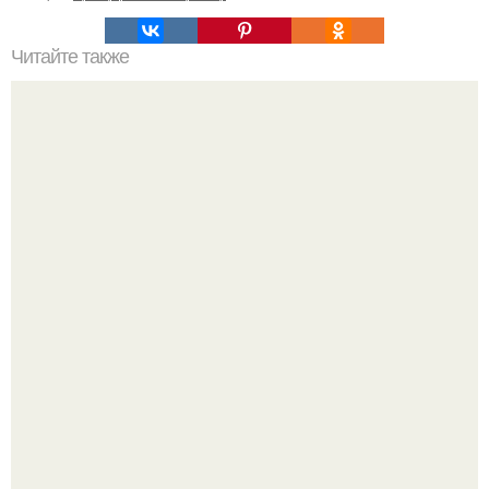
Читайте также
Что такое проза
Месси с женой пригласили на свадьбу Роналду, причём
главными переговорщиками оказались не сами
футболисты, а их жёны.