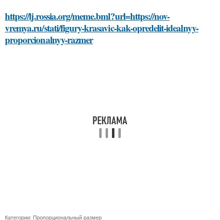
https://lj.rossia.org/meme.bml?url=https://nov-
vremya.ru/stati/figury-krasavic-kak-opredelit-idealnyy-
proporcionalnyy-razmer
Категории:
Пропорциональный размер