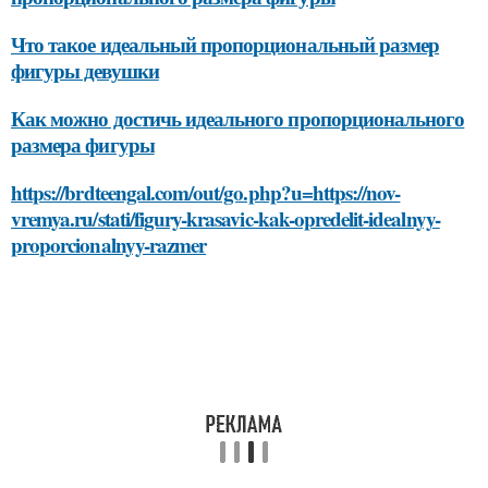
Что такое идеальный пропорциональный размер
фигуры девушки
Как можно достичь идеального пропорционального
размера фигуры
https://brdteengal.com/out/go.php?u=https://nov-
vremya.ru/stati/figury-krasavic-kak-opredelit-idealnyy-
proporcionalnyy-razmer