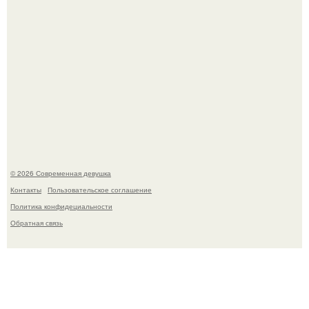
Спустя годы актеры хоррора "Тело Дженнифер" сильно
изменились, пройдя путь от подростковых кумиров до
мировых звезд.
© 2026 Современная девушка
Контакты
Пользовательское соглашение
Политика конфидециальности
Обратная связь