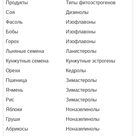
Продукты
Типы фитоэстрогенов
Соя
Дизинолы
Фасоль
Изофлавоны
Бобы
Изофлавоны
Горох
Изофлавоны
Льняные семена
Ланистеролы
Кунжутные семена
Кунжутные эстрогены
Орехи
Кедролы
Пшеница
Зимастеролы
Ячмень
Зимастеролы
Рис
Зимастеролы
Яблоки
Ноназелинолы
Груши
Ноназелинолы
Абрикосы
Ноназелинолы