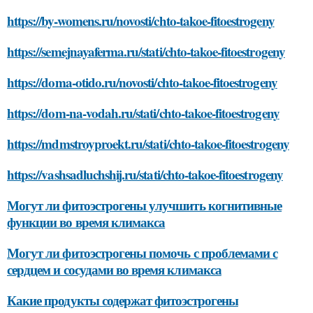
https://by-womens.ru/novosti/chto-takoe-fitoestrogeny
https://semejnayaferma.ru/stati/chto-takoe-fitoestrogeny
https://doma-otido.ru/novosti/chto-takoe-fitoestrogeny
https://dom-na-vodah.ru/stati/chto-takoe-fitoestrogeny
https://mdmstroyproekt.ru/stati/chto-takoe-fitoestrogeny
https://vashsadluchshij.ru/stati/chto-takoe-fitoestrogeny
Могут ли фитоэстрогены улучшить когнитивные
функции во время климакса
Могут ли фитоэстрогены помочь с проблемами с
сердцем и сосудами во время климакса
Какие продукты содержат фитоэстрогены