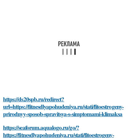
https://ds20spb.ru/redirect?
url=https://fitnesdlyapohudeniya.ru/stati/fitoestrogeny-
prirodnyy-sposob-spravitsya-s-simptomami-klimaksa
https://seaforum.aqualogo.ru/go/?
https://fitnesdlyapohudeniya.ru/stati/fitoestrogeny-