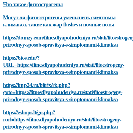
Что такое фитоэстрогены
Могут ли фитоэстрогены уменьшить симптомы
климакса, такие как жар flashes и ночные поты
https://domzy.com/fitnesdlyapohudeniya.ru/stati/fitoestrogen
prirodnyy-sposob-spravitsya-s-simptomami-klimaksa
https://bios.edu/?
URL=https://fitnesdlyapohudeniya.ru/stati/fitoestrogeny-
prirodnyy-sposob-spravitsya-s-simptomami-klimaksa
https://knp24.ru/bitrix/rk.php?
goto=https://fitnesdlyapohudeniya.ru/stati/fitoestrogeny-
prirodnyy-sposob-spravitsya-s-simptomami-klimaksa
https://eshops.lt/go.php?
rurl=https://fitnesdlyapohudeniya.ru/stati/fitoestrogeny-
prirodnyy-sposob-spravitsya-s-simptomami-klimaksa