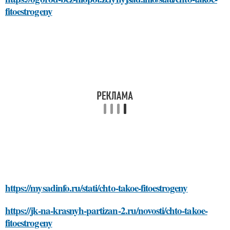
fitoestrogeny
https://mysadinfo.ru/stati/chto-takoe-fitoestrogeny
https://jk-na-krasnyh-partizan-2.ru/novosti/chto-takoe-
fitoestrogeny