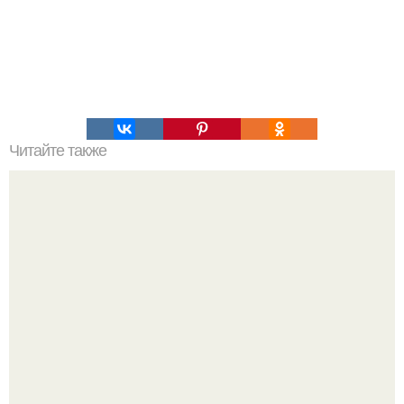
Читайте также
Удивительные способы заколотить волосы средней
длины