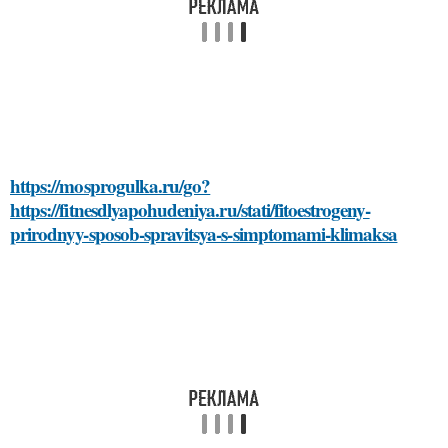
https://mosprogulka.ru/go?
https://fitnesdlyapohudeniya.ru/stati/fitoestrogeny-
prirodnyy-sposob-spravitsya-s-simptomami-klimaksa