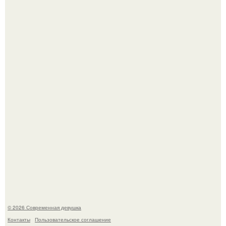
Анастасию Волочкову не раз упрекали в
приверженности устаревшим бьюти - процедурам.
Сергей Лазарев купил квартиру в Майами за 1 миллион
долларов.
© 2026 Современная девушка
Контакты
Пользовательское соглашение