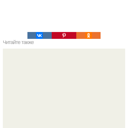
Читайте также
Единственный наследник Нонны Мордюковой: кто он и
что известно о нем