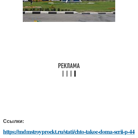
Ссылки:
https://mdmstroyproekt.ru/stati/chto-takoe-doma-serii-p-44