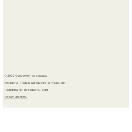
Соцсети захлестнула волна тревожных сообщений о
загадочном "Июньском Феномене".
© 2026 Современная девушка
Контакты
Пользовательское соглашение
Политика конфидециальности
Обратная связь