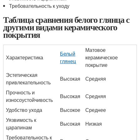
Требовательность к уходу
Таблица сравнения белого глянца с
другими видами керамического
покрытия
Матовое
Белый
Характеристика
керамическое
глянец
покрытие
Эстетическая
Высокая
Средняя
привлекательность
Прочность и
Высокая
Средняя
износоустойчивость
Удобство ухода
Высокое
Среднее
Уязвимость к
Высокая
Низкая
царапинам
Требовательность к