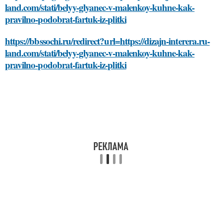
land.com/stati/belyy-glyanec-v-malenkoy-kuhne-kak-
pravilno-podobrat-fartuk-iz-plitki
https://bbssochi.ru/redirect?url=https://dizajn-interera.ru-
land.com/stati/belyy-glyanec-v-malenkoy-kuhne-kak-
pravilno-podobrat-fartuk-iz-plitki