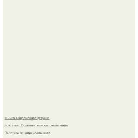
У юли Гаврилиной снова случился конфликт с комиком
Ильей Соболевым.
Спустя годы актеры хоррора "Тело Дженнифер" сильно
изменились, пройдя путь от подростковых кумиров до
мировых звезд.
© 2026 Современная девушка
Контакты
Пользовательское соглашение
Политика конфидециальности