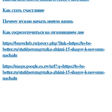
Как стать счастливее
Почему нужно начать новую жизнь
Как сосредоточиться на сегодняшнем дне
https://bmwclub.ru/proxy.php?link=https://to-be-
better.ru/stati/perezagruzka-zhizni-15-shagov-k-novomu-
nachalu
https://maps.google.co.zw/url?q=https://to-be-
better.ru/stati/perezagruzka-zhizni-15-shagov-k-novomu-
nachalu