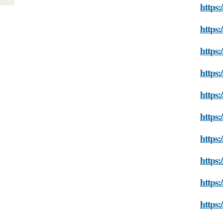
https
https
https:
https
https:
https
https
https:
https
https: