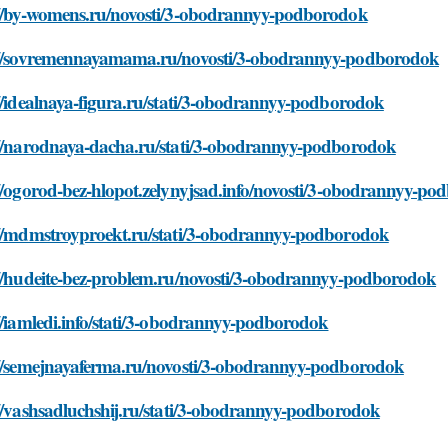
://by-womens.ru/novosti/3-obodrannyy-podborodok
://sovremennayamama.ru/novosti/3-obodrannyy-podborodok
//idealnaya-figura.ru/stati/3-obodrannyy-podborodok
://narodnaya-dacha.ru/stati/3-obodrannyy-podborodok
//ogorod-bez-hlopot.zelynyjsad.info/novosti/3-obodrannyy-p
://mdmstroyproekt.ru/stati/3-obodrannyy-podborodok
://hudeite-bez-problem.ru/novosti/3-obodrannyy-podborodok
//iamledi.info/stati/3-obodrannyy-podborodok
://semejnayaferma.ru/novosti/3-obodrannyy-podborodok
//vashsadluchshij.ru/stati/3-obodrannyy-podborodok