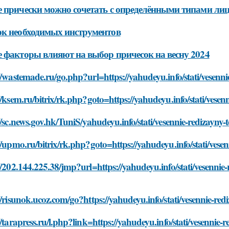
 прически можно сочетать с определёнными типами ли
к необходимых инструментов
 факторы влияют на выбор причесок на весну 2024
//wastemade.ru/go.php?url=https://yahudeyu.info/stati/vesenn
//ksem.ru/bitrix/rk.php?goto=https://yahudeyu.info/stati/vese
//sc.news.gov.hk/TuniS/yahudeyu.info/stati/vesennie-redizayny
//upmo.ru/bitrix/rk.php?goto=https://yahudeyu.info/stati/ves
//202.144.225.38/jmp?url=https://yahudeyu.info/stati/vesenni
//risunok.ucoz.com/go?https://yahudeyu.info/stati/vesennie-re
//tarapress.ru/l.php?link=https://yahudeyu.info/stati/vesennie