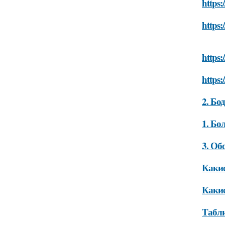
https
https:
https
https
2. Бо
1. Бо
3. Об
Какие
Какие
Табли