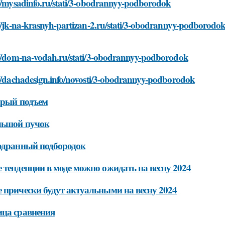
://mysadinfo.ru/stati/3-obodrannyy-podborodok
//jk-na-krasnyh-partizan-2.ru/stati/3-obodrannyy-podborodo
://dom-na-vodah.ru/stati/3-obodrannyy-podborodok
://dachadesign.info/novosti/3-obodrannyy-podborodok
дрый подъем
льшой пучок
одранный подбородок
 тенденции в моде можно ожидать на весну 2024
 прически будут актуальными на весну 2024
ца сравнения