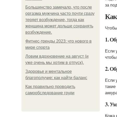
за по
Большинство замечало, что после
Как
оргазма мужчина часто почти сразу
теряет возбуждение, тогда как
женщина может дольше сохранять
Чтобы
возбуждение.
1. Об
Фитнес-тренды 2023: что нового в
мире спорта
Если 
Ловим вдохновение на август (и
чтобы
уже очень мы хотим в отпуск).
2. О
Здоровье и ментальное
благополучие: как найти баланс
Если 
такие
Как правильно проводить
аккур
самообследование груди
3. Ух
Кожа 