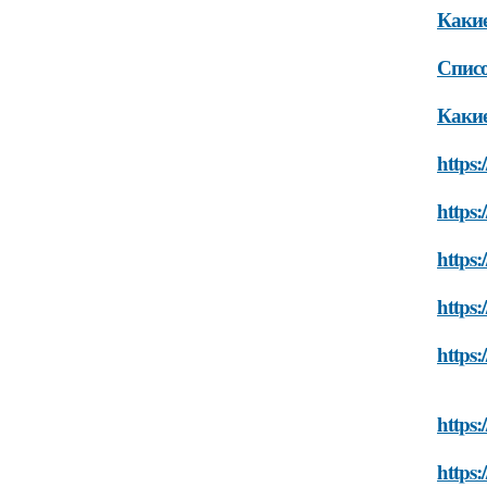
Какие
Списо
Какие
https:
https:
https:
https:
https:
https:
https: