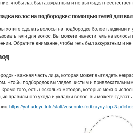
ние, чтобы лак был аккуратным и не выглядел неестествен
ладка волос на подбородке с помощью гелей для вол
вы хотите сделать волосы на подбородке более гладкими и
ьзовать гели для волос. Вы можете нанести гель на волосы
ении. Обратите внимание, чтобы гель был аккуратным и не
од
родок - важная часть лица, которая может выглядеть некр
ом. Чтобы подбородок выглядел чистым и привлекательны
. Кроме того, есть несколько методов, которые можно испол
ью правильного ухода и укладки волос, вы можете сделать
ник:
https://yahudeyu.info/stati/vesennie-redizayny-top-3-pric