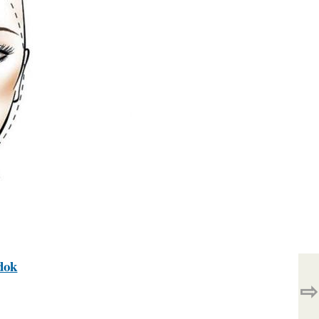
odok
⇨