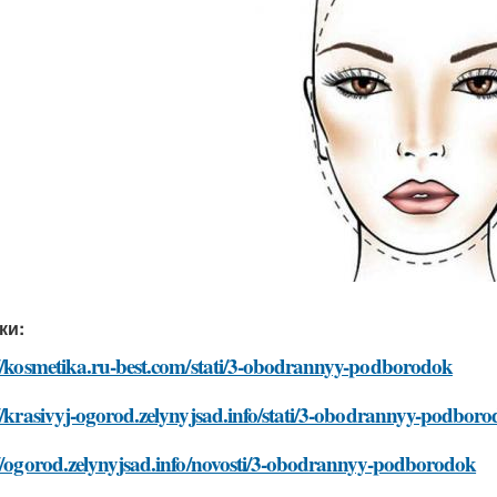
ки:
://kosmetika.ru-best.com/stati/3-obodrannyy-podborodok
//krasivyj-ogorod.zelynyjsad.info/stati/3-obodrannyy-podbor
//ogorod.zelynyjsad.info/novosti/3-obodrannyy-podborodok