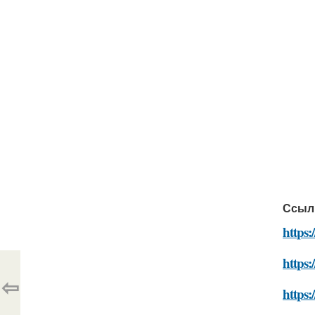
Ссыл
https
https:
⇦
https: