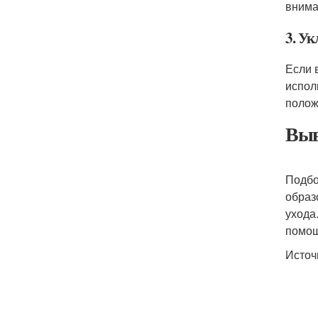
внима
3. Ук
Если 
испол
полож
Выв
Подбо
образ
ухода
помощ
Источ