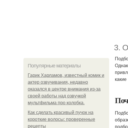
3. 
Подбо
Однак
Популярные материалы
привл
Гарик Харламов, известный комик и
какие
актер озвучивания, недавно
оказался в центре внимания из-за
своей работы над озвучкой
Поч
мультфильма про колобка.
Подбо
Как сделать красивый пучок на
образ
короткие волосы: проверенные
подбо
рецепты