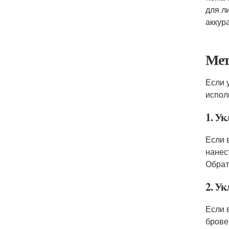
для л
аккур
Мет
Если 
испол
1. У
Если 
нанес
Обрат
2. У
Если 
брове