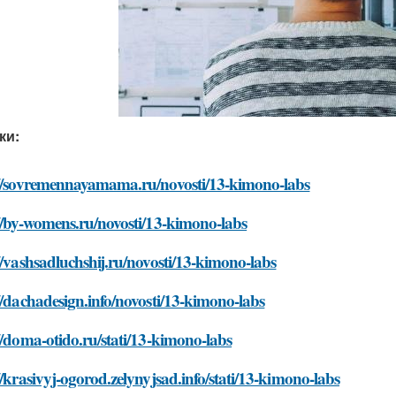
ки:
://sovremennayamama.ru/novosti/13-kimono-labs
//by-womens.ru/novosti/13-kimono-labs
//vashsadluchshij.ru/novosti/13-kimono-labs
//dachadesign.info/novosti/13-kimono-labs
//doma-otido.ru/stati/13-kimono-labs
//krasivyj-ogorod.zelynyjsad.info/stati/13-kimono-labs