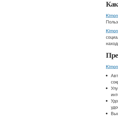
Как
Kimon
Польз
Kimon
социа
наход
Пре
Kimon
Авт
сок
Улу
инт
Удо
удо
Выс