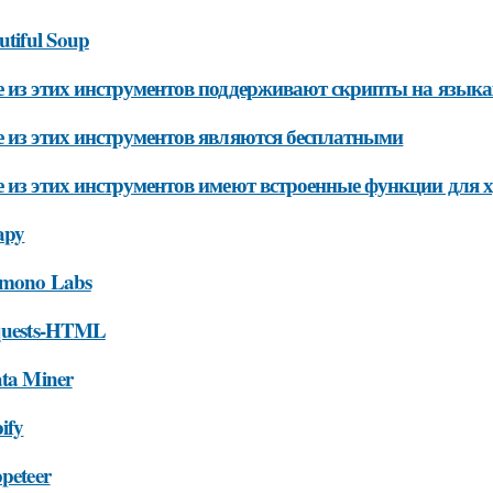
utiful Soup
 из этих инструментов поддерживают скрипты на язык
 из этих инструментов являются бесплатными
 из этих инструментов имеют встроенные функции для 
apy
imono Labs
quests-HTML
ata Miner
ify
peteer