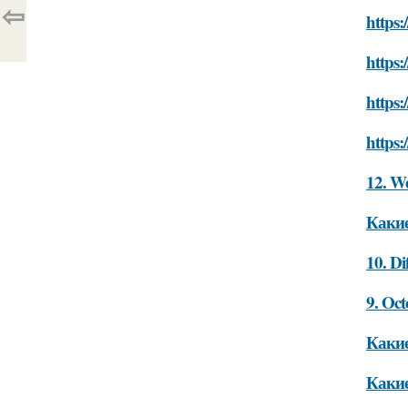
⇦
https:
https:
https:
https:
12. W
Какие
10. Di
9. Oct
Какие
Какие