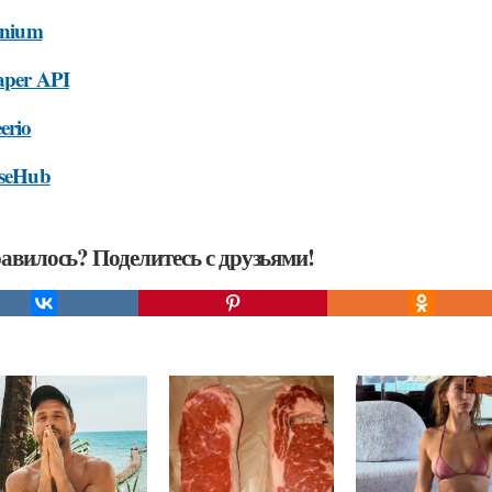
lenium
raper API
erio
rseHub
авилось? Поделитесь с друзьями!