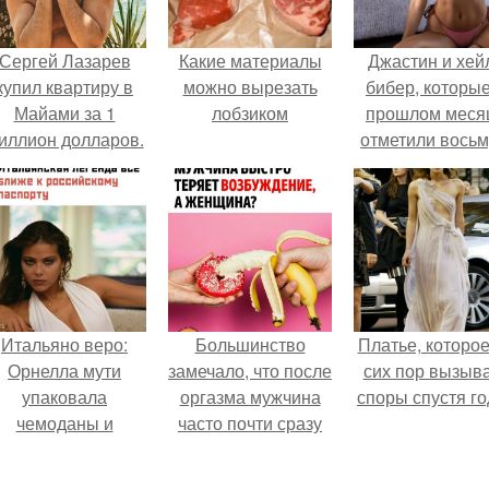
Сергей Лазарев
Какие материалы
Джастин и хей
купил квартиру в
можно вырезать
бибер, которые
Майами за 1
лобзиком
прошлом меся
иллион долларов.
отметили вось
годовщину
помолвки, пока
новые фото 
совместного
отдыха.
Итальяно веро:
Большинство
Платье, которое
Орнелла мути
замечало, что после
сих пор вызыв
упаковала
оргазма мужчина
споры спустя го
чемоданы и
часто почти сразу
готовится
теряет
обзавестись
возбуждение, тогда