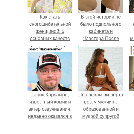
Как стать
В этой истории не
сногсшибательной
было подпольного
женщиной: 5
кабинета и
основных качеств
"Мастера После
м
Двухнедельных
Курсов".
Гарик Харламов,
По словам эксперта
известный комик и
воз, у мужчин с
актер озвучивания,
образованной и
недавно оказался в
мудрой супругой
центре внимания
вероятность
из-за своей работы
скоропостижной