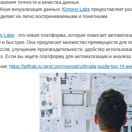
чшения точности и качества данных.
бная визуализация данных:
Kimono Labs
предоставляет раз
 делает их легко воспринимаемыми и понятными.
o Labs
- это новая платформа, которая помогает автоматиз
 и быстрее. Она предлагает множество преимуществ для по
ссов, улучшение производительности, удобство использова
х. Если вы ищете платформу для автоматизации и анализа
ник:
https://lajfhak.ru-land.com/novosti/ultimate-guide-top-15-w