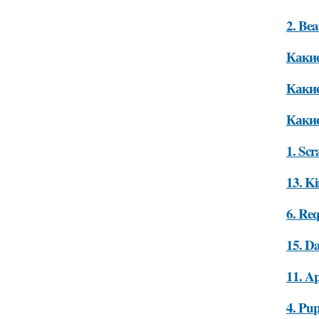
2. Bea
Какие
Какие
Какие
1. Scr
13. K
6. Re
15. D
11. Ap
4. Pup