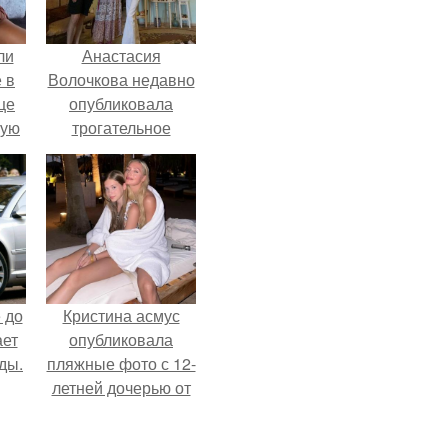
ли
Анастасия
 в
Волочкова недавно
це
опубликовала
мую
трогательное
совместное фото
зали
со своей мамой, к
с
которой она
приехала в гости.
 до
Кристина асмус
ает
опубликовала
ды.
пляжные фото с 12-
летней дочерью от
Гарика Харламова.