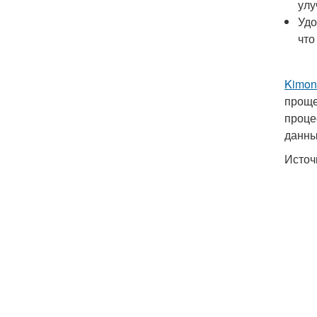
улу
Удо
что
Kimon
проще
проце
данны
Источ