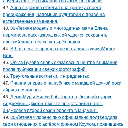
дочери Алексея Пиманова и Ольги Погодиной.
42.
Анна седокова ответила на критику своего
преображения, напомнив аудитории о праве на
естественные изменения.
43.
39-Летняя модель и многодетная мама Елена
перминова рассказала, как ей удаётся сохранять
плоский живот после четырёх родов.
44.
В Лас-вегасе прошла презентация студии Warner
Bros.
45.
Ольга Бузова вновь оказалась в центре внимания
после публикации свежих фотографий.
46.
Треугольные котлетки. Ингредиенты:
47.
Рианна впервые на публике с младшей дочкой роки
айриш появилась.
48.
Деми Мур и Билли боб Торнтон, бывший супруг
Анджелины Джоли, вместе представили в Лос-
анджелесе второй сезон проекта "Лэндмен".
49.
30-Летняя Флоренс пью официально подтвердила
свои отношения с актёром финном Коулом, появившись