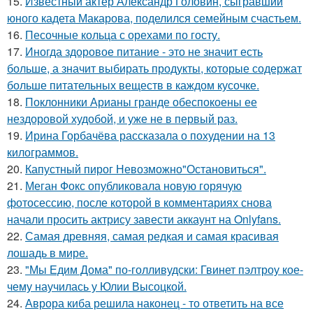
15.
Известный актер Александр Головин, сыгравший
юного кадета Макарова, поделился семейным счастьем.
16.
Песочные кольца с орехами по госту.
17.
Иногда здоровое питание - это не значит есть
больше, а значит выбирать продукты, которые содержат
больше питательных веществ в каждом кусочке.
18.
Поклонники Арианы гранде обеспокоены ее
нездоровой худобой, и уже не в первый раз.
19.
Ирина Горбачёва рассказала о похудении на 13
килограммов.
20.
Капустный пирог Невозможно"Остановиться".
21.
Меган Фокс опубликовала новую горячую
фотосессию, после которой в комментариях снова
начали просить актрису завести аккаунт на Onlyfans.
22.
Самая древняя, самая редкая и самая красивая
лошадь в мире.
23.
"Мы Едим Дома" по-голливудски: Гвинет пэлтроу кое-
чему научилась у Юлии Высоцкой.
24.
Аврора киба решила наконец - то ответить на все