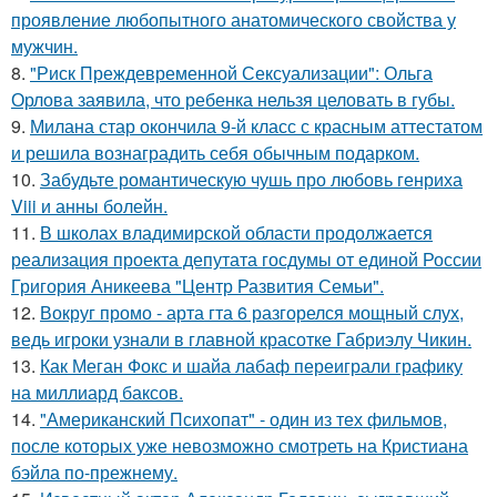
проявление любопытного анатомического свойства у
мужчин.
8.
"Риск Преждевременной Сексуализации": Ольга
Орлова заявила, что ребенка нельзя целовать в губы.
9.
Милана стар окончила 9-й класс с красным аттестатом
и решила вознаградить себя обычным подарком.
10.
Забудьте романтическую чушь про любовь генриха
Viii и анны болейн.
11.
В школах владимирской области продолжается
реализация проекта депутата госдумы от единой России
Григория Аникеева "Центр Развития Семьи".
12.
Вокруг промо - арта гта 6 разгорелся мощный слух,
ведь игроки узнали в главной красотке Габриэлу Чикин.
13.
Как Меган Фокс и шайа лабаф переиграли графику
на миллиард баксов.
14.
"Американский Психопат" - один из тех фильмов,
после которых уже невозможно смотреть на Кристиана
бэйла по-прежнему.