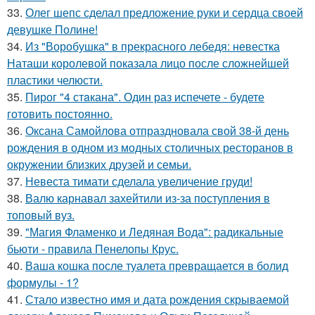
33.
Олег шепс сделал предложение руки и сердца своей
девушке Полине!
34.
Из "Воробушка" в прекрасного лебедя: невестка
Наташи королевой показала лицо после сложнейшей
пластики челюсти.
35.
Пирог "4 стaкана". Один раз испечете - будете
готовить постоянно.
36.
Оксана Самойлова отпраздновала свой 38-й день
рождения в одном из модных столичных ресторанов в
окружении близких друзей и семьи.
37.
Невеста тимати сделала увеличение груди!
38.
Валю карнавал захейтили из-за поступления в
топовый вуз.
39.
"Магия Фламенко и Ледяная Вода": радикальные
бьюти - правила Пенелопы Крус.
40.
Ваша кошка после туалета превращается в болид
формулы - 1?
41.
Стало известно имя и дата рождения скрываемой