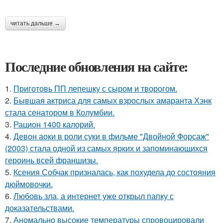
читать дальше →
Последние обновления на сайте:
1.
Приготовь ПП лепешку с сыром и творогом.
2.
Бывшая актриса для самых взрослых амаранта Хэнк
стала сенатором в Колумбии.
3.
Рацион 1400 калорий.
4.
Девон аоки в роли суки в фильме "Двойной Форсаж"
(2003) стала одной из самых ярких и запоминающихся
героинь всей франшизы.
5.
Ксения Собчак призналась, как похудела до состояния
дюймовочки.
6.
Любовь зла, а интернет уже открыл папку с
доказательствами.
7.
Аномально высокие температуры спровоцировали