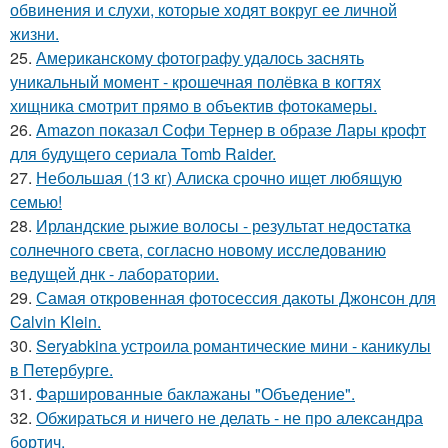
обвинения и слухи, которые ходят вокруг ее личной
жизни.
25.
Американскому фотографу удалось заснять
уникальный момент - крошечная полёвка в когтях
хищника смотрит прямо в объектив фотокамеры.
26.
Amazon показал Софи Тернер в образе Лары крофт
для будущего сериала Tomb Raider.
27.
Небольшая (13 кг) Алиска срочно ищет любящую
семью!
28.
Ирландские рыжие волосы - результат недостатка
солнечного света, согласно новому исследованию
ведущей днк - лаборатории.
29.
Самая откровенная фотосессия дакоты Джонсон для
Calvin Klein.
30.
Seryabkina устроила романтические мини - каникулы
в Петербурге.
31.
Фаршированные баклажаны "Объедение".
32.
Обжираться и ничего не делать - не про александра
бортич.