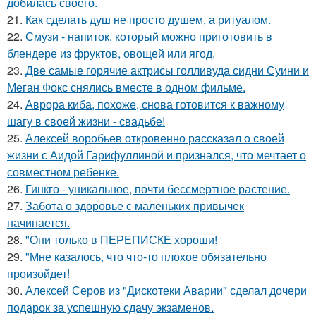
добилась своего.
21.
Как сделать душ не просто душем, а ритуалом.
22.
Смузи - напиток, который можно приготовить в
блендере из фруктов, овощей или ягод.
23.
Две самые горячие актрисы голливуда сидни Суини и
Меган Фокс снялись вместе в одном фильме.
24.
Аврора киба, похоже, снова готовится к важному
шагу в своей жизни - свадьбе!
25.
Алексей воробьев откровенно рассказал о своей
жизни с Аидой Гарифуллиной и признался, что мечтает о
совместном ребенке.
26.
Гинкго - уникальное, почти бессмертное растение.
27.
Забота о здоровье с маленьких привычек
начинается.
28.
"Они только в ПЕРЕПИСКЕ хороши!
29.
"Мне казалось, что что-то плохое обязательно
произойдет!
30.
Алексей Серов из "Дискотеки Аварии" сделал дочери
подарок за успешную сдачу экзаменов.