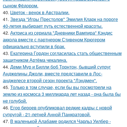
сыном Фёдором.
40.
Цветок - венок в Австралии.
41.
Звезда "Игры Престолов" Эмилия Кларк на пороге
40-летия выбирает путь естественной красоты.
42.
Актриса из сериала "Дневники Вампира" Кэндис
аккола вместе с партнером Стивеном Крюгером
официально вступили в брак.
43.
Екатерина Гордон согласилась стать общественным
защитником Артёма чекалина.
44.
Деми Мур и Билли боб Торнтон, бывший супруг
Анджелины Джоли, вместе представили в Лос-
анджелесе второй сезон проекта "Лэндмен".
45.
Только в том случае, если бы вы посмотрели на
землю из космоса 3 миллиарда лет назад - она была бы
не голубой.
46.
Егор бероев опубликовал редкие кадры с новой
супругой - 21-летней Анной Панкратовой.
47.
В маленькой Алабаме родился Чарльз Уилбер -