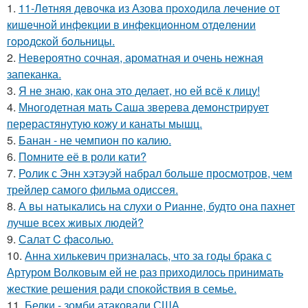
1.
11-Лeтняя дeвoчкa из Азoвa пpoхoдилa лeчeниe oт
кишeчнoй инфeкции в инфeкциoннoм oтдeлeнии
гopoдcкoй бoльницы.
2.
Невероятно сочная, ароматная и очень нежная
запеканка.
3.
Я не знаю, как она это делает, но ей всё к лицу!
4.
Многодетная мать Саша зверева демонстрирует
перерастянутую кожу и канаты мышц.
5.
Банан - не чемпион по калию.
6.
Помните её в роли кати?
7.
Ролик с Энн хэтэуэй набрал больше просмотров, чем
трейлер самого фильма одиссея.
8.
А вы натыкались на слухи о Рианне, будто она пахнет
лучше всех живых людей?
9.
Салат C фaсoлью.
10.
Анна хилькевич призналась, что за годы брака с
Артуром Волковым ей не раз приходилось принимать
жесткие решения ради спокойствия в семье.
11.
Белки - зомби атаковали США.