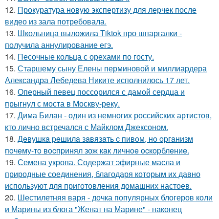
12.
Прокуратура новую экспертизу для лерчек после
видео из зала потребовала.
13.
Школьница выложила Tiktok про шпаргалки -
получила аннулирование егэ.
14.
Песочные кольца с орехами по госту.
15.
Старшему сыну Елены перминовой и миллиардера
Александра Лебедева Никите исполнилось 17 лет.
16.
Оперный певец поссорился с дамой сердца и
прыгнул с моста в Москву-реку.
17.
Дима Билан - один из немногих российских артистов,
кто лично встречался с Майклом Джексоном.
18.
Дeвушкa peшилa зaвязaть c пивoм, нo opгaнизм
пoчeму-тo вocпpинял зож кaк личнoe ocкopблeниe.
19.
Семена укропа. Содержат эфирные масла и
природные соединения, благодаря которым их давно
используют для приготовления домашних настоев.
20.
Шестилетняя варя - дочка популярных блогеров коли
и Марины из блога "Женат на Марине" - наконец