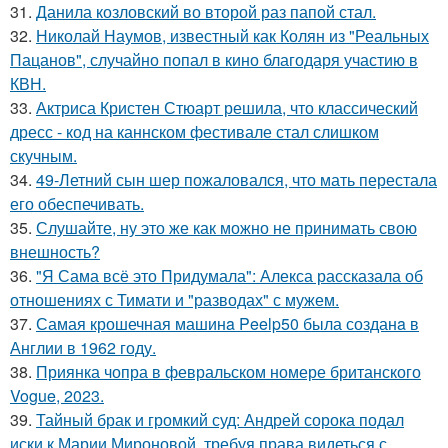
31.
Данила козловский во второй раз папой стал.
32.
Николай Наумов, известный как Колян из "Реальных
Пацанов", случайно попал в кино благодаря участию в
КВН.
33.
Актриса Кристен Стюарт решила, что классический
дресс - код на каннском фестивале стал слишком
скучным.
34.
49-Летний сын шер пожаловался, что мать перестала
его обеспечивать.
35.
Слушайте, ну это же как можно не принимать свою
внешность?
36.
"Я Сама всё это Придумала": Алекса рассказала об
отношениях с Тимати и "разводах" с мужем.
37.
Самая крошечная машинa Peelp50 была созданa в
Англии в 1962 году.
38.
Приянка чопра в февральском номере британского
Vogue, 2023.
39.
Тайный брак и громкий суд: Андрей сорока подал
иски к Марии Мироновой, требуя права видеться с