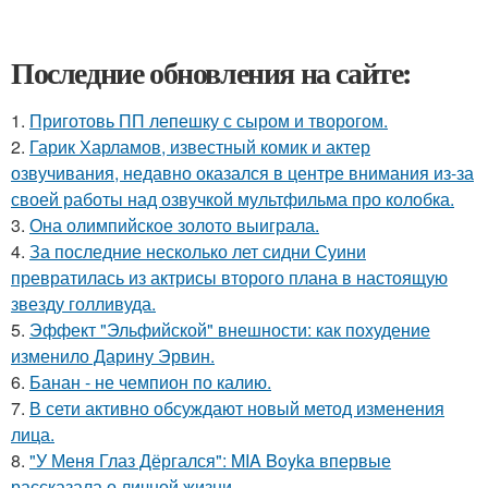
Последние обновления на сайте:
1.
Приготовь ПП лепешку с сыром и творогом.
2.
Гарик Харламов, известный комик и актер
озвучивания, недавно оказался в центре внимания из-за
своей работы над озвучкой мультфильма про колобка.
3.
Она олимпийское золото выиграла.
4.
За последние несколько лет сидни Суини
превратилась из актрисы второго плана в настоящую
звезду голливуда.
5.
Эффект "Эльфийской" внешности: как похудение
изменило Дарину Эрвин.
6.
Банан - не чемпион по калию.
7.
В сети активно обсуждают новый метод изменения
лица.
8.
"У Меня Глаз Дёргался": MIA Boyka впервые
рассказала о личной жизни.