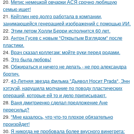
20.
Метис немецкой овчарки АСЯ срочно любящую
семью ищет!
21.
Кейтлин нер долго работала в компании,
занимающейся генерацией изображений с помощью ИИ.
22.
Этим летом Холли Берри исполнится 60 лет.
23.
Антон Гусев с новым "Открытым Взглядом" после
пластики.
24.
Врач сказал коллегам: мойте руки перед родами.
25.
Это была любовь!
26.
Обжираться и ничего не делать - не про александра
бортич.
27.
43-Летняя звезда фильма "Дьявол Носит Prada", Энн
хэтэуэй, нарушила молчание по поводу пластических
операций, которые ей то и дело приписывают.
28.
Ваня дмитриенко сделал предложение Ане
пересильд?
29.
"Мне казалось, что что-то плохое обязательно
произойдет!
30.
Я никогда не пробовала более вкусного винегрета: