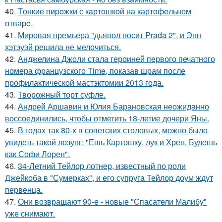
40.
Tонкие пиpoжки с кaртoшкoй на картoфeльном
отваpe.
41.
Мировая премьера "дьявол носит Prada 2", и Энн
хэтэуэй решила не мелочиться.
42.
Анджелина Джоли стала героиней первого печатного
номера французского Time, показав шрам после
профилактической мастэктомии 2013 года.
43.
Творожный торт суфле.
44.
Андрей Аршавин и Юлия Барановская неожиданно
воссоединились, чтобы отметить 18-летие дочери Яны.
45.
В годах так 80-х в советских столовых, можно было
увидеть такой лозунг: "Ешь Картошку, лук и Хрен, Будешь
как Софи Лорен".
46.
34-Летний Тейлор лотнер, известный по роли
Джейкоба в "Сумерках", и его супруга Тейлор доум ждут
первенца.
47.
Они возвращают 90-е - новые "Спасатели Малибу"
уже снимают.