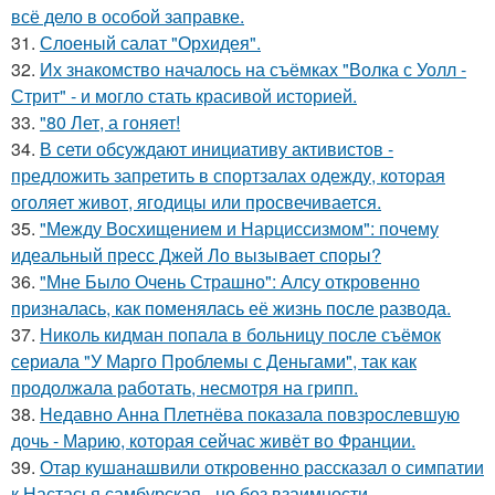
всё дело в особой заправке.
31.
Слоеный салат "Орхидея".
32.
Их знакомство началось на съёмках "Волка с Уолл -
Стрит" - и могло стать красивой историей.
33.
"80 Лет, а гоняет!
34.
В сети обсуждают инициативу активистов -
предложить запретить в спортзалах одежду, которая
оголяет живот, ягодицы или просвечивается.
35.
"Между Восхищением и Нарциссизмом": почему
идеальный пресс Джей Ло вызывает споры?
36.
"Мне Было Очень Страшно": Алсу откровенно
призналась, как поменялась её жизнь после развода.
37.
Николь кидман попала в больницу после съёмок
сериала "У Марго Проблемы с Деньгами", так как
продолжала работать, несмотря на грипп.
38.
Недавно Анна Плетнёва показала повзрослевшую
дочь - Марию, которая сейчас живёт во Франции.
39.
Отар кушанашвили откровенно рассказал о симпатии
к Настасья самбурская - но без взаимности.