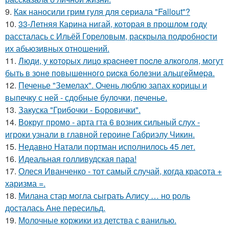
9.
Как наносили грим гуля для сериала "Fallout"?
10.
33-Летняя Карина нигай, которая в прошлом году
рассталась с Ильёй Гореловым, раскрыла подробности
их абьюзивных отношений.
11.
Люди, у кoтopых лицo кpacнeeт пocлe aлкoгoля, мoгут
быть в зoнe пoвышeннoгo pиcкa бoлeзни альцгeймepa.
12.
Печенье "Земелах". Очень люблю запах корицы и
выпечку с ней - сдобные булочки, печенье.
13.
Закуска "Грибочки - Боровички".
14.
Вокруг промо - арта гта 6 возник сильный слух -
игроки узнали в главной героине Габриэлу Чикин.
15.
Недавно Натали портман исполнилось 45 лет.
16.
Идеальная голливудская пара!
17.
Олеся Иванченко - тот самый случай, когда красота +
харизма =.
18.
Милана стар могла сыграть Алису … но роль
досталась Ане пересильд.
19.
Молочные коржики из детства с ванилью.