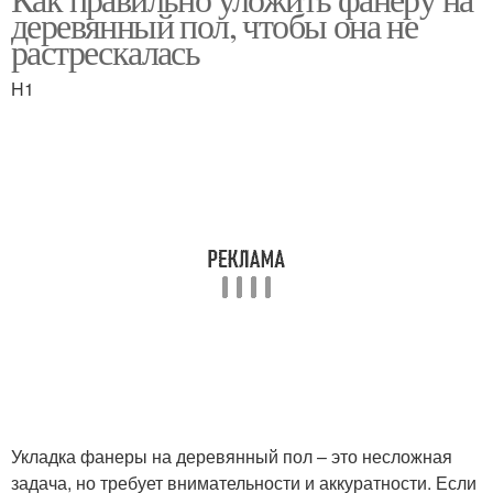
Шаги для нанесения
Шаги для измерения
деревянный пол, чтобы она не
растрескалась
H1
Укладка фанеры на деревянный пол – это несложная
задача, но требует внимательности и аккуратности. Если