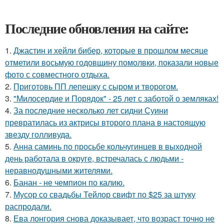
Последние обновления на сайте:
1.
Джастин и хейли бибер, которые в прошлом месяце
отметили восьмую годовщину помолвки, показали новые
фото с совместного отдыха.
2.
Приготовь ПП лепешку с сыром и творогом.
3.
"Милосердие и Порядок" - 25 лет с заботой о земляках!
4.
За последние несколько лет сидни Суини
превратилась из актрисы второго плана в настоящую
звезду голливуда.
5.
Анна саминь по просьбе кольчугинцев в выходной
день работала в округе, встречалась с людьми -
неравнодушными жителями.
6.
Банан - не чемпион по калию.
7.
Мусор со свадьбы Тейлор свифт по $25 за штуку
распродали.
8.
Ева лонгория снова доказывает, что возраст точно не