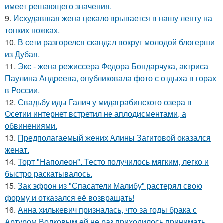
имеет решающего значения.
9.
Исхудавшая жена цекало врывается в нашу ленту на
тонких ножках.
10.
В сети разгорелся скандал вокруг молодой блогерши
из Дубая.
11.
Экс - жена режиссера Федора Бондарчука, актриса
Паулина Андреева, опубликовала фото с отдыха в горах
в России.
12.
Свадьбу иды Галич у мидаграбинского озера в
Осетии интернет встретил не аплодисментами, а
обвинениями.
13.
Предполагаемый жених Алины Загитовой оказался
женат.
14.
Торт "Наполеон". Тесто получилось мягким, легко и
быстро раскатывалось.
15.
Зак эфрон из "Спасатели Малибу" растерял свою
форму и отказался её возвращать!
16.
Анна хилькевич призналась, что за годы брака с
Артуром Волковым ей не раз приходилось принимать