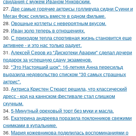
свидания с мужем Иваном Янковским.
27.
Две самые горячие актрисы голливуда сидни Суини и
Меган Фокс снялись вместе в одном фильме.
28.
Овощные котлеты с невероятным вкусом.
29.
Иван золо теперь в отношениях.
30.
С приходом тепла спортивная жизнь становится еще
активнее - и это нас только радует.
31.
Алексей Серов из "Дискотеки Аварии" сделал дочери
подарок за успешную сдачу экзаменов.
32.
"Это Настоящий шок": 16-летняя Анна пересильд
выразила недовольство списком "30 самых страшных
актрис".
33.
Актриса Кристен Стюарт решила, что классический
дресс - код на каннском фестивале стал слишком
скучным.
34.
5-Минутный ореховый торт без муки и масла.
35.
Екатерина андреева поразила поклонников свежими
снимками в купальнике.
36.
Мария кожевникова поделилась воспоминаниями о