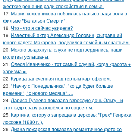
жесткие решения ради спокойствия в семье.
17.
Мария кожевникова побрилась налысо ради роли в
фильме "Батальон Смерти".
18.
Что - что я сейчас увидела?
19.
Известный актер Александр Головин, сыгравший
юного кадета Макарова, поделился семейным счастьем.
20.
Можно выдохнуть: слухи не подтвердились, наши
молитвы услышаны.
21.
Олеся Иванченко - тот самый случай, когда красота +
харизма =.
22.
Курица запеченная под тертым картофелем.
23.
"Начну с Понедельника", "когда будет больше
времени", "с нового месяца"….
24.
Лариса Гузеева показала взрослую дочь Ольгу - и
этот кадр сразу разошёлся по соцсетям.
25.
Картина, которую запрещала церковь: "Грех" Генриха
лоссова (1880 г. ).
26.
Диана пожарская показала романтичное фото со