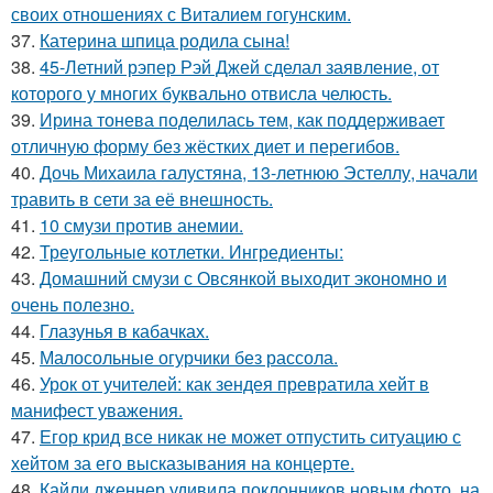
своих отношениях с Виталием гогунским.
37.
Катерина шпица родила сына!
38.
45-Летний рэпер Рэй Джей сделал заявление, от
которого у многих буквально отвисла челюсть.
39.
Ирина тонева поделилась тем, как поддерживает
отличную форму без жёстких диет и перегибов.
40.
Дочь Михаила галустяна, 13-летнюю Эстеллу, начали
травить в сети за её внешность.
41.
10 смузи против анемии.
42.
Треугольные котлетки. Ингредиенты:
43.
Домашний смузи с Овсянкой выходит экономно и
очень полезно.
44.
Глазунья в кабачках.
45.
Малосольные огурчики без рассола.
46.
Урок от учителей: как зендея превратила хейт в
манифест уважения.
47.
Егор крид все никак не может отпустить ситуацию с
хейтом за его высказывания на концерте.
48.
Кайли дженнер удивила поклонников новым фото, на