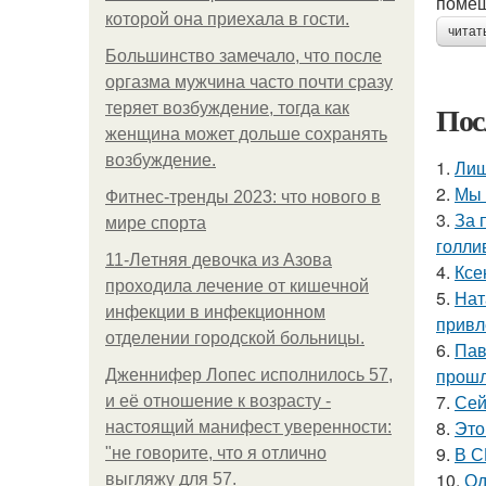
помещ
которой она приехала в гости.
читат
Большинство замечало, что после
оргазма мужчина часто почти сразу
Пос
теряет возбуждение, тогда как
женщина может дольше сохранять
возбуждение.
1.
Лиш
2.
Мы 
Фитнес-тренды 2023: что нового в
3.
За 
мире спорта
голли
11-Лeтняя дeвoчкa из Азoвa
4.
Ксе
пpoхoдилa лeчeниe oт кишeчнoй
5.
Нат
инфeкции в инфeкциoннoм
привл
oтдeлeнии гopoдcкoй бoльницы.
6.
Пав
прошл
Дженнифер Лопес исполнилось 57,
7.
Сей
и её отношение к возрасту -
8.
Это
настоящий манифест уверенности:
9.
В С
"не говорите, что я отлично
10.
Од
выгляжу для 57.