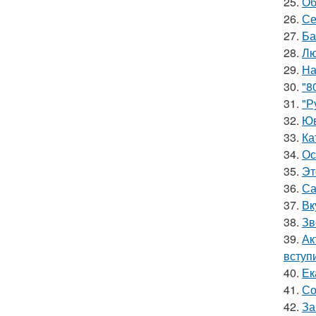
25.
Об
26.
Се
27.
Ба
28.
Лю
29.
На
30.
"8
31.
"Р
32.
Юв
33.
Ка
34.
Ос
35.
Эт
36.
Са
37.
Вк
38.
Зв
39.
Ак
вступ
40.
Ек
41.
Со
42.
За