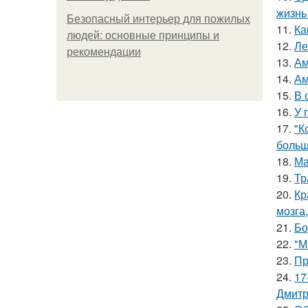
жизнь
Безопасный интерьер для пожилых
11.
Ка
людей: основные принципы и
12.
Ле
рекомендации
13.
Ам
14.
Ам
15.
В 
16.
У 
17.
"К
больш
18.
Ма
19.
Тр
20.
Кр
мозга,
21.
Бо
22.
"М
23.
Пр
24.
17
Дмитр