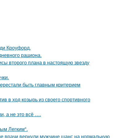
нди Кроуфорд.
дневного рациона.
исы второго плана в настоящую звезду
чки.
перестали быть главным критерием
ив в ход козырь из своего спортивного
, а не это всё ….
ым Легким".
ие врачи вернули мужчине шанс на нормальную