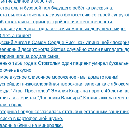
ъятие длиной в 3000 лет.
стра ольги бузовой пол будущего ребёнка раскрыла.
ста выложил очень красивую фотосессию со своей супруго
ба толкалина - пример стройности и женственности.
талья кузнецова - одна из самых мощных девушек в мире.
0 Лет, а гоняет!
усский Ангел в Самом Сердце Рио": как Ирина шейк покори
елирный десерт: когда Skittles случайно стали выглядеть д
терина шпица родила сына!
енью 1958 года в Стокгольм один пациент умирал буквальн
о очень вкусно!
мое вкусное сливочное мороженое - мы дома готовим!
уснейшая низкокалорийная творожная запеканка с яблоком
езда "Игры Престолов" Эмилия Кларк на пороге 40-летия в
триса из сериала "Дневники Вампира" Кэндис аккола вмес
или в брак.
атерина Гордон согласилась стать общественным защитник
сиска в картофельной шубке.
варные блины на минералке.