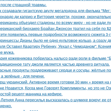
 после страшной травмы.
к создавали гигантскую акулу мегалодона для фильма "Мег
онардо ди каприо и Виттория черетти, похоже, окончательн
ериканец объездил стадионы по всему миру - но не ради лу
ериканский биохакер Брайан Джонсон тратил на себя по $2 
сети появились первые подробности возможного сюжета 3-го
принцессы Дианы было не одно культовое кольцо, а сразу д
оля Оставил Квартиру Ребенку, Уехал с Чемоданом": Ксени
е мужа.
рия кожевникова побрилась налысо ради роли в фильме "Б
адиционное тату джоли является частью древнего ритуала.
асные продукты поддерживают сердце и сосуды, жёлтые по
 а зелёные - для печени.
рщ украинский. Активное время готовки 30 мин + время на
не Нравится, Когда мне Говорят Комплименты, но это не Оз
остой рецепт манника на кефире.
-Летняя Анна пересильд высказалась о шумихе вокруг ее 
иенко.