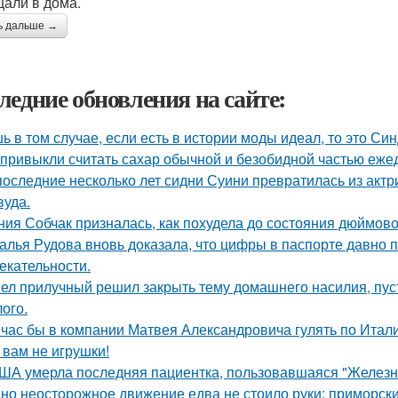
али в дома.
ь дальше →
ледние обновления на сайте:
ь в том случае, если есть в истории моды идеал, то это Си
привыкли считать сахар обычной и безобидной частью еже
последние несколько лет сидни Суини превратилась из актр
вуда.
ния Собчак призналась, как похудела до состояния дюймово
алья Рудова вновь доказала, что цифры в паспорте давно 
екательности.
ел прилучный решил закрыть тему домашнего насилия, пуст
ого.
час бы в компании Матвея Александровича гулять по Италии
 вам не игрушки!
ША умерла последняя пациентка, пользовавшаяся "Железн
но неосторожное движение едва не стоило руки: приморск