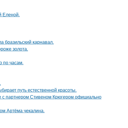
й Еленой.
ла бразильский карнавал.
ороже золота.
о по часам.
.
ыбирает путь естественной красоты.
те с партнером Стивеном Крюгером официально
ом Артёма чекалина.