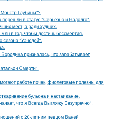
: Монстр Глубины"?
о перешли в статус "Серьезно и Надолго".
чших мест, а ради худших.
млн в год, чтобы достичь бессмертия.
 сезона "Уэнсдей".
ва.
я Бородина призналась, что зарабатывает
атальон Смерти".
могают работе почек, фиолетовые полезны для
 отваривание бульона и настаивание.
начает, что я Всегда Выгляжу Безупречно".
отношений с 20-летним певцом Ваней