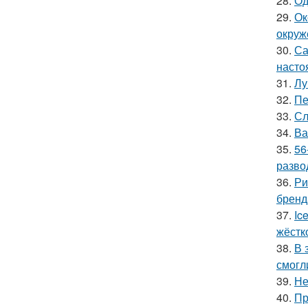
28.
Од
29.
Ок
окруж
30.
Са
насто
31.
Лу
32.
Пе
33.
Сл
34.
Ва
35.
56
разво
36.
Ри
бренд
37.
Ic
жёстк
38.
В 
смогл
39.
Не
40.
Пр