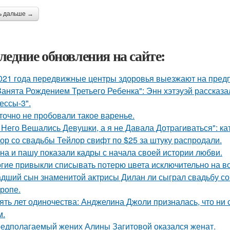
ь дальше →
ледние обновления на сайте:
021 года передвижные центры здоровья выезжают на предп
Занята Рождением Третьего Ребенка": Энн хэтэуэй рассказ
ессы-3".
точно не пробовали такое варенье.
 Него Вешались Девушки, а я не Давала Дотрагиваться": кат
ор со свадьбы Тейлор свифт по $25 за штуку распродали.
на и пашу показали кадры с начала своей истории любви.
гие привыкли списывать потерю цвета исключительно на во
дший сын знаменитой актрисы Дилан ли сыграл свадьбу со
тропе.
ять лет одиночества: Анджелина Джоли призналась, что ни 
м.
едполагаемый жених Алины Загитовой оказался женат.