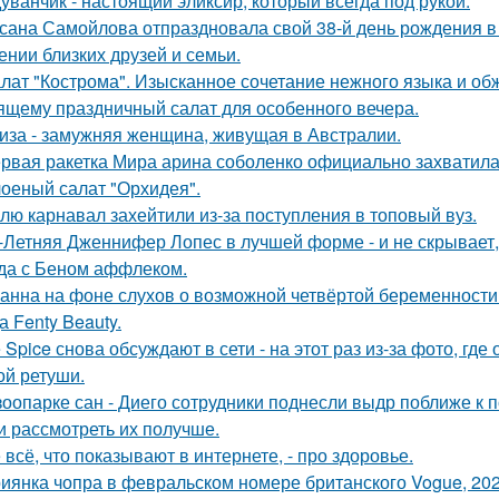
уванчик - настоящий эликсир, который всегда под рукой.
сана Самойлова отпраздновала свой 38-й день рождения в
ении близких друзей и семьи.
лат "Кострома". Изысканное сочетание нежного языка и об
ящему праздничный салат для особенного вечера.
иза - замужняя женщина, живущая в Австралии.
рвая ракетка Мира арина соболенко официально захватила
оеный салат "Орхидея".
лю карнавал захейтили из-за поступления в топовый вуз.
-Летняя Дженнифер Лопес в лучшей форме - и не скрывает,
да с Беном аффлеком.
анна на фоне слухов о возможной четвёртой беременности 
а Fenty Beauty.
e Spice снова обсуждают в сети - на этот раз из-за фото, гд
ой ретуши.
зоопарке сан - Диего сотрудники поднесли выдр поближе к 
и рассмотреть их получше.
 всё, что показывают в интернете, - про здоровье.
иянка чопра в февральском номере британского Vogue, 202