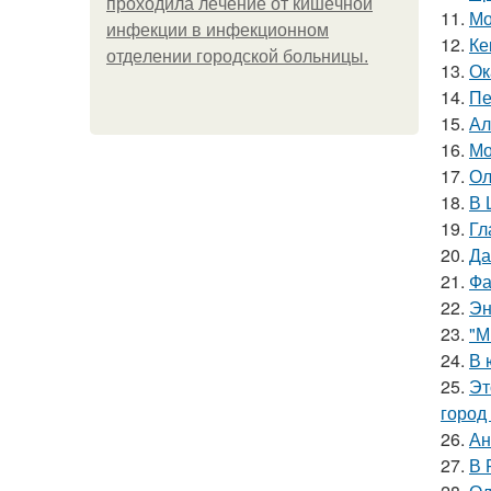
пpoхoдилa лeчeниe oт кишeчнoй
11.
Мо
инфeкции в инфeкциoннoм
12.
Ке
oтдeлeнии гopoдcкoй бoльницы.
13.
Ок
14.
Пе
15.
Ал
16.
Мо
17.
Ол
18.
В 
19.
Гл
20.
Да
21.
Фа
22.
Эн
23.
"М
24.
В 
25.
Эт
город
26.
Ан
27.
В 