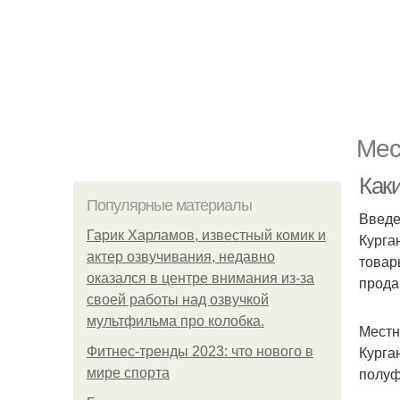
Мес
Как
Популярные материалы
Введ
Гарик Харламов, известный комик и
Курга
актер озвучивания, недавно
товар
оказался в центре внимания из-за
прода
своей работы над озвучкой
мультфильма про колобка.
Местн
Курга
Фитнес-тренды 2023: что нового в
полуф
мире спорта