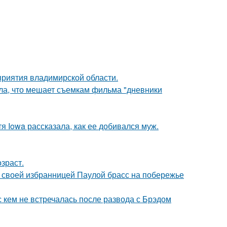
риятия владимирской области.
ала, что мешает съемкам фильма "дневники
я Iowa рассказала, как ее добивался муж.
зраст.
 своей избранницей Паулой брасс на побережье
с кем не встречалась после развода с Брэдом