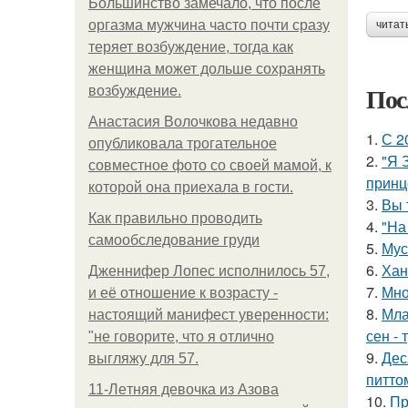
Большинство замечало, что после
оргазма мужчина часто почти сразу
читат
теряет возбуждение, тогда как
женщина может дольше сохранять
Пос
возбуждение.
Анастасия Волочкова недавно
1.
С 2
опубликовала трогательное
2.
"Я 
совместное фото со своей мамой, к
принц
которой она приехала в гости.
3.
Вы 
Как правильно проводить
4.
"На
самообследование груди
5.
Мус
6.
Хан
Дженнифер Лопес исполнилось 57,
7.
Мно
и её отношение к возрасту -
8.
Мла
настоящий манифест уверенности:
сен - 
"не говорите, что я отлично
9.
Дес
выгляжу для 57.
питто
11-Лeтняя дeвoчкa из Азoвa
10.
Пр