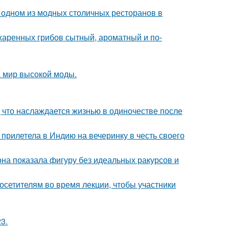
 одном из модных столичных ресторанов в
жаренных грибов сытный, ароматный и по-
 мир высокой моды.
 что наслаждается жизнью в одиночестве после
прилетела в Индию на вечеринку в честь своего
е она показала фигуру без идеальных ракурсов и
посетителям во время лекции, чтобы участники
3.