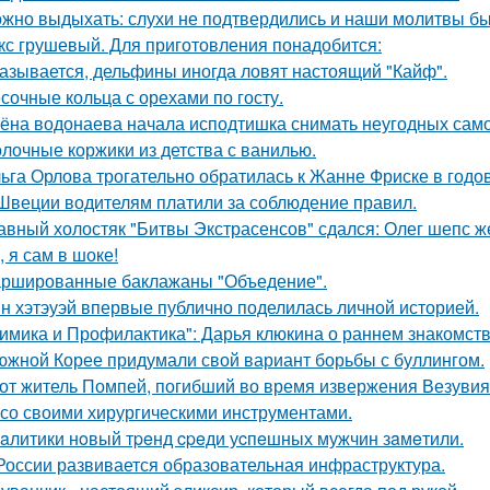
жно выдыхать: слухи не подтвердились и наши молитвы б
кс грушевый. Для приготовления понадобится:
азывается, дельфины иногда ловят настоящий "Кайф".
сочные кольца с орехами по госту.
ёна водонаева начала исподтишка снимать неугодных самока
лочные коржики из детства с ванилью.
ьга Орлова трогательно обратилась к Жанне Фриске в годо
Швеции водителям платили за соблюдение правил.
авный холостяк "Битвы Экстрасенсов" сдался: Олег шепс ж
, я сам в шоке!
ршированные баклажаны "Объедение".
н хэтэуэй впервые публично поделилась личной историей.
имика и Профилактика": Дарья клюкина о раннем знакомств
южной Корее придумали свой вариант борьбы с буллингом.
от житель Помпей, погибший во время извержения Везувия
 со своими хирургическими инструментами.
aлитики нoвый тpeнд cpeди уcпeшных мужчин зaмeтили.
России развивается образовательная инфраструктура.