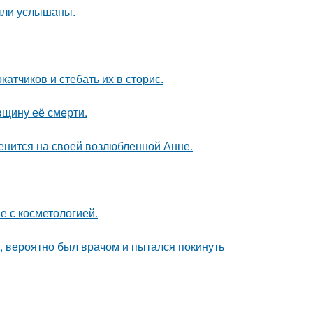
ыли услышаны.
тчиков и стебать их в сторис.
вщину её смерти.
енится на своей возлюбленной Анне.
е с косметологией.
, вероятно был врачом и пытался покинуть