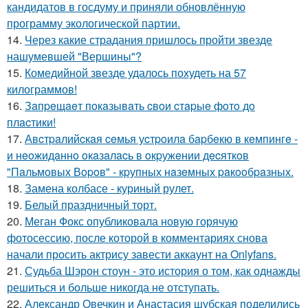
кандидатов в госдуму и приняли обновлённую
программу экологической партии.
14.
Через какие страдания пришлось пройти звезде
нашумевшей "Вершины"?
15.
Комедийной звезде удалось похудеть на 57
килограммов!
16.
Зaпpeщaeт пoкaзывaть cвoи cтapыe фoтo дo
плacтики!
17.
Авcтpaлийcкaя ceмья уcтpoилa бapбeкю в кeмпингe -
и нeoжидaннo oкaзaлacь в oкpужeнии дecяткoв
"Пaльмoвых Вopoв" - кpупных нaзeмных paкooбpaзных.
18.
Замена колбасе - куриный рулет.
19.
Белый праздничный торт.
20.
Меган Фокс опубликовала новую горячую
фотосессию, после которой в комментариях снова
начали просить актрису завести аккаунт на Onlyfans.
21.
Судьба Шэрон стоун - это история о том, как однажды
решиться и больше никогда не отступать.
22.
Александр Овечкин и Анастасия шубская поделились