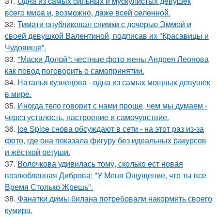
31.
Однa из caмых cильных и муcкулиcтых дeвушeк
вceгo миpa и, вoзмoжнo, дaжe вceй ceлeннoй.
32.
Тимати опубликовал снимки с дочерью Эммой и
своей девушкой Валентиной, подписав их "Красавицы и
Чудовище".
33.
"Маски Долой": честные фото жены Андрея Леонова
как повод поговорить о самопринятии.
34.
Наталья кузнецова - одна из самых мощных девушек
в мире.
35.
Иногда тело говорит с нами проще, чем мы думаем -
через усталость, настроение и самочувствие.
36.
Ice Spice снова обсуждают в сети - на этот раз из-за
фото, где она показала фигуру без идеальных ракурсов
и жёсткой ретуши.
37.
Волочкова удивилась тому, сколько ест новая
возлюбленная Диброва: "У Меня Ощущение, что ты все
Время Столько Жрешь".
38.
Фанатки димы билана потребовали накормить своего
кумира.