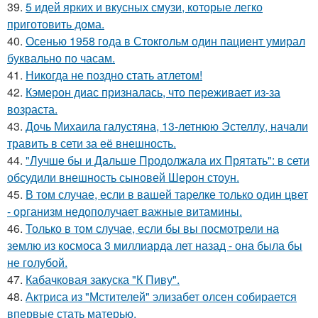
39.
5 идей ярких и вкусных смузи, которые легко
приготовить дома.
40.
Осенью 1958 года в Стокгольм один пациент умирал
буквально по часам.
41.
Никогда не поздно стать атлетом!
42.
Кэмерон диас призналась, что переживает из-за
возраста.
43.
Дочь Михаила галустяна, 13-летнюю Эстеллу, начали
травить в сети за её внешность.
44.
"Лучше бы и Дальше Продолжала их Прятать": в сети
обсудили внешность сыновей Шерон стоун.
45.
В том случае, если в вашей тарелке только один цвет
- организм недополучает важные витамины.
46.
Только в том случае, если бы вы посмотрели на
землю из космоса 3 миллиарда лет назад - она была бы
не голубой.
47.
Кабачковая закуска "К Пиву".
48.
Актриса из "Мстителей" элизабет олсен собирается
впервые стать матерью.