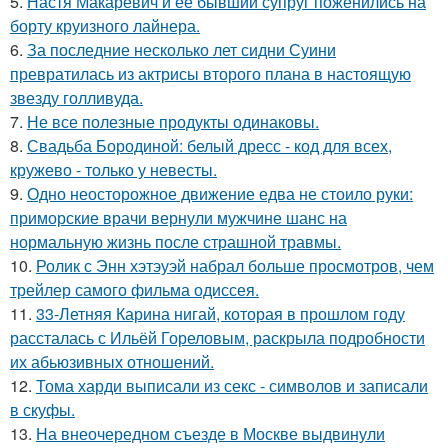
5.
Настя Макаревич и её бывший супруг поженились на
борту круизного лайнера.
6.
За последние несколько лет сидни Суини
превратилась из актрисы второго плана в настоящую
звезду голливуда.
7.
Не все полезные продукты одинаковы.
8.
Свадьба Бородиной: белый дресс - код для всех,
кружево - только у невесты.
9.
Одно неосторожное движение едва не стоило руки:
приморские врачи вернули мужчине шанс на
нормальную жизнь после страшной травмы.
10.
Ролик с Энн хэтэуэй набрал больше просмотров, чем
трейлер самого фильма одиссея.
11.
33-Летняя Карина нигай, которая в прошлом году
рассталась с Ильёй Гореловым, раскрыла подробности
их абьюзивных отношений.
12.
Тома харди выписали из секс - символов и записали
в скуфы.
13.
На внеочередном съезде в Москве выдвинули