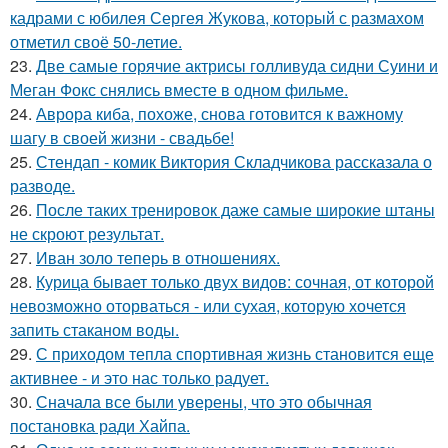
кадрами с юбилея Сергея Жукова, который с размахом
отметил своё 50-летие.
23.
Две самые горячие актрисы голливуда сидни Суини и
Меган Фокс снялись вместе в одном фильме.
24.
Аврора киба, похоже, снова готовится к важному
шагу в своей жизни - свадьбе!
25.
Стендап - комик Виктория Складчикова рассказала о
разводе.
26.
После таких тренировок даже самые широкие штаны
не скроют результат.
27.
Иван золо теперь в отношениях.
28.
Курица бывает только двух видов: сочная, от которой
невозможно оторваться - или сухая, которую хочется
запить стаканом воды.
29.
С приходом тепла спортивная жизнь становится еще
активнее - и это нас только радует.
30.
Сначала все были уверены, что это обычная
постановка ради Хайпа.