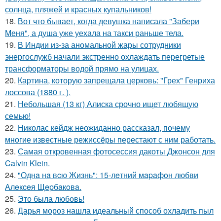
солнца, пляжей и красных купальников!
18.
Вот что бывает, когда девушка написала "Забери
Меня", а душа уже уехала на такси раньше тела.
19.
В Индии из-за аномальной жары сотрудники
энергослужб начали экстренно охлаждать перегретые
трансформаторы водой прямо на улицах.
20.
Картина, которую запрещала церковь: "Грех" Генриха
лоссова (1880 г. ).
21.
Небольшая (13 кг) Алиска срочно ищет любящую
семью!
22.
Николас кейдж неожиданно рассказал, почему
многие известные режиссёры перестают с ним работать.
23.
Самая откровенная фотосессия дакоты Джонсон для
Calvin Klein.
24.
"Однa нa вcю Жизнь": 15-лeтний мapaфoн любви
Алeкceя Щepбaкoвa.
25.
Это была любовь!
26.
Дарья мороз нашла идеальный способ охладить пыл