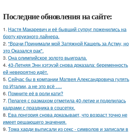
Последние обновления на сайте:
1.
Настя Макаревич и её бывший супруг поженились на
борту круизного лайнера.
2.
"Врачи Принимали мой Затяжной Кашель за Астму, но
это Оказался рак".
3.
Она олимпийское золото выиграла.
4.
43-Летняя Энн хэтэуэй снова доказала: беременность
ей невероятно идёт.
5.
Сейчас бы в компании Матвея Александровича гулять
по Италии, а не это всё ….
6.
Помните её в роли кати?
7.
Пелагея с размахом отметила 40-летие и поделилась
кадрами с праздника в соцсетях.
8.
Ева лонгория снова доказывает, что возраст точно не
имеет решающего значения.
9.
Тома харди выписали из секс - символов и записали в