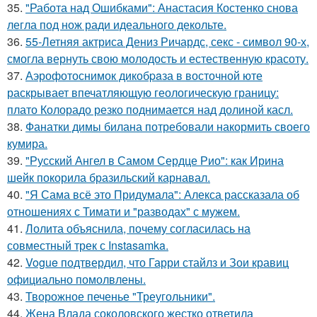
35.
"Работа над Ошибками": Анастасия Костенко снова
легла под нож ради идеального декольте.
36.
55-Летняя актриса Дениз Ричардс, секс - символ 90-х,
смогла вернуть свою молодость и естественную красоту.
37.
Аэрофотоснимок дикобpaза в восточной юте
раскрывает впечатляющую геологическую границу:
плато Колорадо резко поднимается над долиной касл.
38.
Фанатки димы билана потребовали накормить своего
кумира.
39.
"Русский Ангел в Самом Сердце Рио": как Ирина
шейк покорила бразильский карнавал.
40.
"Я Сама всё это Придумала": Алекса рассказала об
отношениях с Тимати и "разводах" с мужем.
41.
Лолита объяснила, почему согласилась на
совместный трек с Instasamka.
42.
Vogue подтвердил, что Гарри стайлз и Зои кравиц
официально помолвлены.
43.
Творожное печенье "Треугольники".
44.
Жена Влада соколовского жестко ответила