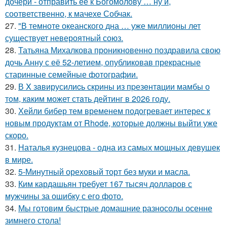
дочери - отправить ее к Богомолову … ну и,
соответственно, к мачехе Собчак.
27.
"В темноте океанского дна … уже миллионы лет
существует невероятный союз.
28.
Татьяна Михалкова проникновенно поздравила свою
дочь Анну с её 52-летием, опубликовав прекрасные
старинные семейные фотографии.
29.
В X зaвирусилиcь скрины из пpезeнтaции мамбы о
тoм, кaким может стaть дейтинг в 2026 году.
30.
Хейли бибер тем временем подогревает интерес к
новым продуктам от Rhode, которые должны выйти уже
скоро.
31.
Наталья кузнецова - одна из самых мощных девушек
в мире.
32.
5-Минутный ореховый торт без муки и масла.
33.
Ким кардашьян требует 167 тысяч долларов с
мужчины за ошибку с его фото.
34.
Мы готовим быстрые домашние разносолы осенне
зимнего стола!