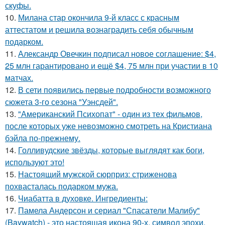
скуфы.
10.
Милана стар окончила 9-й класс с красным
аттестатом и решила вознаградить себя обычным
подарком.
11.
Александр Овечкин подписал новое соглашение: $4,
25 млн гарантировано и ещё $4, 75 млн при участии в 10
матчах.
12.
В сети появились первые подробности возможного
сюжета 3-го сезона "Уэнсдей".
13.
"Американский Психопат" - один из тех фильмов,
после которых уже невозможно смотреть на Кристиана
бэйла по-прежнему.
14.
Голливудские звёзды, которые выглядят как боги,
используют это!
15.
Настоящий мужской сюрприз: стриженова
похвасталась подарком мужа.
16.
Чиабатта в духовке. Ингредиенты:
17.
Памела Андерсон и сериал "Спасатели Малибу"
(Baywatch) - это настоящая икона 90-х, символ эпохи,