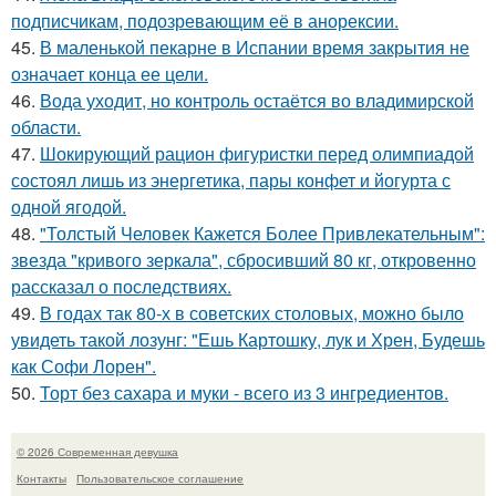
подписчикам, подозревающим её в анорексии.
45.
В маленькой пекарне в Испании время закрытия не
означает конца ее цели.
46.
Вода уходит, но контроль остаётся во владимирской
области.
47.
Шокирующий рацион фигуристки перед олимпиадой
состоял лишь из энергетика, пары конфет и йогурта с
одной ягодой.
48.
"Толстый Человек Кажется Более Привлекательным":
звезда "кривого зеркала", сбросивший 80 кг, откровенно
рассказал о последствиях.
49.
В годах так 80-х в советских столовых, можно было
увидеть такой лозунг: "Ешь Картошку, лук и Хрен, Будешь
как Софи Лорен".
50.
Торт без сахара и муки - всего из 3 ингредиентов.
© 2026 Современная девушка
Контакты
Пользовательское соглашение