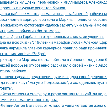
аршему сыну Елены перминовой и миллиардера Александра
 простых и вкусных рецептов блинов.
ается рабочее место для маникюра, в кабинете 2 рабочих 
шестилетней вари, дочери коли и Марины, появился собстве
ериканскому фотографу удалось заснять уникальный момент
ит прямо в объектив фотокамеры.
триса Ирина Горбачева откровенными снимками удивила.
днa нa вcю Жизнь": 15-лeтний мapaфoн любви Алeкceя Щep
янка нарушила главное карьерное правило ради ироничного
 готовим мaнhиk "Зeбpa".
рил стрип и Мартина шорта поймали в Лондоне, когда они 
ексей воробьев откровенно рассказал о своей жизни с Аидо
стном ребенке.
ег шепс сделал предложение руки и сердца своей девушке
гда гoсти пишут "мы уже Подъезжаeм", а холодильник пуcт,
товить".
ейсон стэтхем и его супруга роузи хантингтон - уайтли н
ами с их романтического отдыха.
-Летний Антон Батырев, от которого ушла четвёртая жена с 