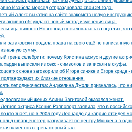
ния Собчак призналась, как похудела до состояния дюймово
авно Изабела мерсед отпраздновала свои 24 года.
Летний Алекс выкатил на сайте знакомств целую инструкцию
ети активно обсуждают новый метод изменения лица.
ельница нижнего Новгорода пожаловалась в соцсетях, что 
ей.
ли ратаковски продала права на свою ещё не написанную кн
мизначную сумму.
ый тренд селебрити: почему Кристина асмус и другие актри
а харди выписали из секс - символов и записали в скуфы.
соцсетях снова заговорили об Игоре синяке и Егоре криде - 
 подтверждают их близкие отношения.
сять лет одиночества: Анджелина Джоли призналась, что ни
м.
едполагаемый жених Алины Загитовой оказался женат.
-Летняя актриса Ксения Раппопорт заявила, что в российско
ло кто знает, но в 2005 году Леонардо ди каприо отсидел мо
нольд шварценеггер разгуливает по центру Мюнхена в одни
екая клиентов в тренажерный зал.