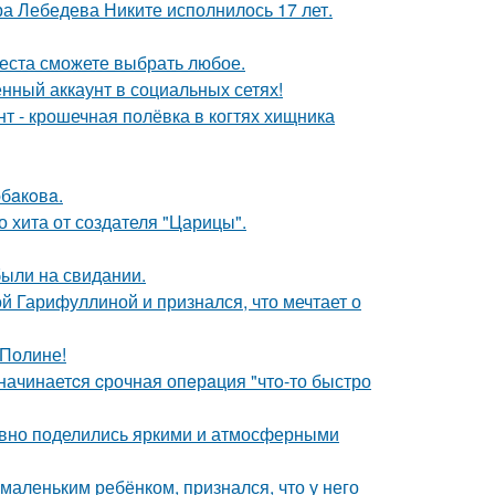
 Лебедева Никите исполнилось 17 лет.
места сможете выбрать любое.
нный аккаунт в социальных сетях!
 - крошечная полёвка в когтях хищника
бaкoвa.
 хита от создателя "Царицы".
были на свидании.
й Гарифуллиной и признался, что мечтает о
 Полине!
 начинаетcя cрочная опeрaция "чтo-то быстро
едавно поделились яркими и атмосферными
маленьким ребёнком, признался, что у него