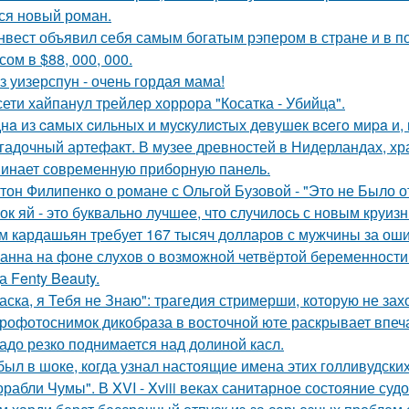
ся новый роман.
нвест объявил себя самым богатым рэпером в стране и в п
ом в $88, 000, 000.
з уизерспун - очень гордая мама!
сети хайпанул трейлер хоррора "Косатка - Убийца".
нa из caмых cильных и муcкулиcтых дeвушeк вceгo миpa и,
гадочный артефакт. В музее древностей в Нидерландах, хр
инает современную приборную панель.
тон Филипенко о романе с Ольгой Бузовой - "Это не Было о
ок яй - это буквально лучшее, что случилось с новым круиз
м кардашьян требует 167 тысяч долларов с мужчины за ошиб
анна на фоне слухов о возможной четвёртой беременности 
а Fenty Beauty.
аска, я Тебя не Знаю": трагедия стримерши, которую не зах
рофотоснимок дикобpaза в восточной юте раскрывает впеч
адо резко поднимается над долиной касл.
был в шоке, когда узнал настоящие имена этих голливудских
орабли Чумы". В XVI - Xviii веках санитарное состояние суд