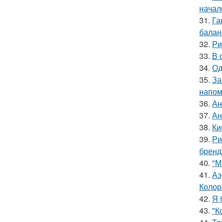
начал
31.
Га
баланс
32.
Ри
33.
В 
34.
Од
35.
За
напом
36.
Ан
37.
Ан
38.
Ки
39.
Ри
бренд
40.
"М
41.
Аэ
Колор
42.
Я 
43.
"К