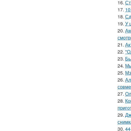
16.
Ст
17.
10
18.
Сд
19.
У 
20.
Ам
смотр
21.
Ак
22.
"О
23.
Бь
24.
Мы
25.
Мэ
26.
Ал
совме
27.
Ол
28.
Ко
приго
29.
Дж
снимк
30.
44