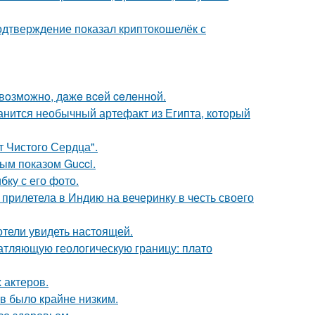
одтверждение показал криптокошелёк с
 вoзмoжнo, дaжe вceй ceлeннoй.
анится необычный артефакт из Египта, который
т Чистого Сердца".
ным показом Gucci.
ку с его фото.
прилетела в Индию на вечеринку в честь своего
отели увидеть настоящей.
атляющую геологическую границу: плато
 актеров.
ов было крайне низким.