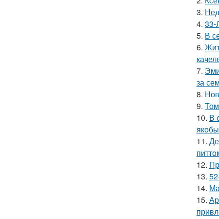
2.
Ксе
3.
Нед
4.
33-
5.
В с
6.
Жит
качел
7.
Эми
за се
8.
Нов
9.
Том
10.
В 
якобы
11.
Де
питто
12.
Пр
13.
52
14.
Ма
15.
Ар
привл