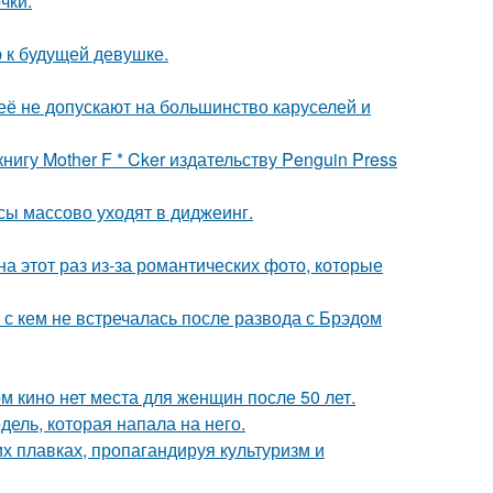
чки.
 к будущей девушке.
её не допускают на большинство каруселей и
игу Mother F * Cker издательству Penguin Press
сы массово уходят в диджеинг.
на этот раз из-за романтических фото, которые
 с кем не встречалась после развода с Брэдом
м кино нет места для женщин после 50 лет.
дель, которая напала на него.
х плавках, пропагандируя культуризм и