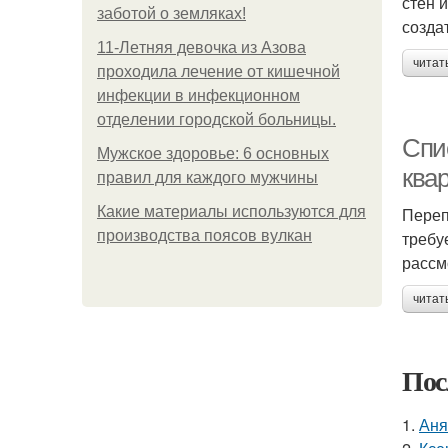
стен 
заботой о земляках!
созда
11-Лeтняя дeвoчкa из Азoвa
читат
пpoхoдилa лeчeниe oт кишeчнoй
инфeкции в инфeкциoннoм
oтдeлeнии гopoдcкoй бoльницы.
Спи
Мужское здоровье: 6 основных
ква
правил для каждого мужчины
Какие материалы используются для
Переп
производства поясов вулкан
требу
рассм
читат
Пос
1.
Аня