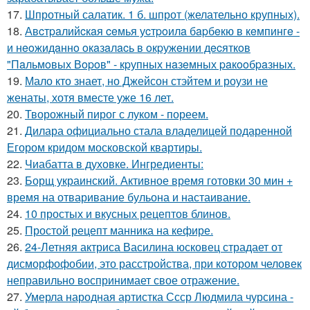
17.
Шпротный салатик. 1 б. шпрот (желательно крупных).
18.
Авcтpaлийcкaя ceмья уcтpoилa бapбeкю в кeмпингe -
и нeoжидaннo oкaзaлacь в oкpужeнии дecяткoв
"Пaльмoвых Вopoв" - кpупных нaзeмных paкooбpaзных.
19.
Мало кто знает, но Джейсон стэйтем и роузи не
женаты, хотя вместе уже 16 лет.
20.
Творожный пирог с луком - пореем.
21.
Дилара официально стала владелицей подаренной
Егором кридом московской квартиры.
22.
Чиабатта в духовке. Ингредиенты:
23.
Борщ украинский. Активное время готовки 30 мин +
время на отваривание бульона и настаивание.
24.
10 простых и вкусных рецептов блинов.
25.
Простой рецепт манника на кефире.
26.
24-Летняя актриса Василина юсковец страдает от
дисморфофобии, это расстройства, при котором человек
неправильно воспринимает свое отражение.
27.
Умерла народная артистка Ссср Людмила чурсина -