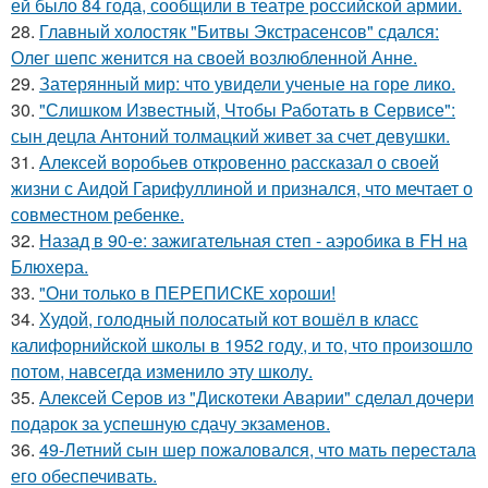
ей было 84 года, сообщили в театре российской армии.
28.
Главный холостяк "Битвы Экстрасенсов" сдался:
Олег шепс женится на своей возлюбленной Анне.
29.
Затерянный мир: что увидели ученые на горе лико.
30.
"Слишком Известный, Чтобы Работать в Сервисе":
сын децла Антоний толмацкий живет за счет девушки.
31.
Алексей воробьев откровенно рассказал о своей
жизни с Аидой Гарифуллиной и признался, что мечтает о
совместном ребенке.
32.
Назад в 90-е: зажигательная степ - аэробика в FH на
Блюхера.
33.
"Они только в ПЕРЕПИСКЕ хороши!
34.
Худой, голодный полосатый кот вошёл в класс
калифорнийской школы в 1952 году, и то, что произошло
потом, навсегда изменило эту школу.
35.
Алексей Серов из "Дискотеки Аварии" сделал дочери
подарок за успешную сдачу экзаменов.
36.
49-Летний сын шер пожаловался, что мать перестала
его обеспечивать.