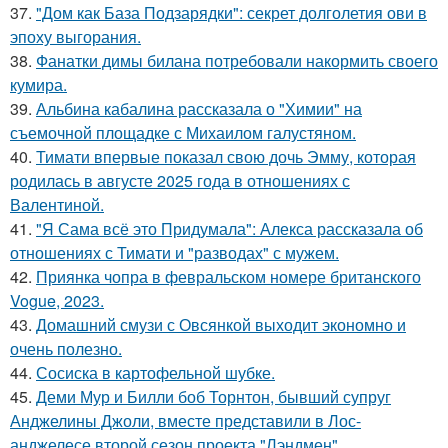
37.
"Дом как База Подзарядки": секрет долголетия ови в
эпоху выгорания.
38.
Фанатки димы билана потребовали накормить своего
кумира.
39.
Альбина кабалина рассказала о "Химии" на
съемочной площадке с Михаилом галустяном.
40.
Тимати впервые показал свою дочь Эмму, которая
родилась в августе 2025 года в отношениях с
Валентиной.
41.
"Я Сама всё это Придумала": Алекса рассказала об
отношениях с Тимати и "разводах" с мужем.
42.
Приянка чопра в февральском номере британского
Vogue, 2023.
43.
Домашний смузи с Овсянкой выходит экономно и
очень полезно.
44.
Сосиска в картофельной шубке.
45.
Деми Мур и Билли боб Торнтон, бывший супруг
Анджелины Джоли, вместе представили в Лос-
анджелесе второй сезон проекта "Лэндмен".