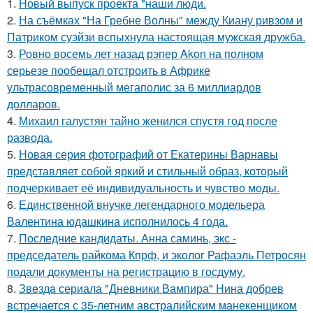
1.
Новый выпуск проекта "наши люди.
2.
На съёмках "На Гребне Волны" между Киану ривзом и
Патриком суэйзи вспыхнула настоящая мужская дружба.
3.
Ровно восемь лет назад рэпер Akon на полном
серьезе пообещал отстроить в Африке
ультрасовременный мегаполис за 6 миллиардов
долларов.
4.
Михаил галустян тайно женился спустя год после
развода.
5.
Новая серия фотографий от Екатерины Варнавы
представляет собой яркий и стильный образ, который
подчеркивает её индивидуальность и чувство моды.
6.
Единственной внучке легендарного модельера
Валентина юдашкина исполнилось 4 года.
7.
Последние кандидаты. Анна саминь, экс -
председатель райкома Кпрф, и эколог Рафаэль Петросян
подали документы на регистрацию в госдуму.
8.
Звeздa сериала "Дневники Вампира" Нина добрев
встречается с 35-летним австралийским манекенщиком