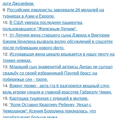
дуги Джозефом.
9.
Российские дзюдоисты завоевали 26 медалей на
турнирах в Азии и Европе.
10.
В США умерла последняя пациентка,
пользовавшаяся "Железным Легким".
11.
31-Летняя жена старшего сына Дэвида и Виктории
бэкхем бруклина вызвала волну обсуждений в соцсетях
после публикации нового фото.
12.
Исхудавшая жена цекало врывается в нашу ленту на
тонких ножках.
13.
Младший сын знаменитой актрисы Дилан ли сыграл
свадьбу со своей избранницей Паулой брасс на
побережье сен - тропе.
14.
Вокруг промо - арта гта 6 разгорелся мощный слух,
ведь игроки узнали в главной красотке Габриэлу Чикин.
15.
Картошка тушенная с курицей в молоке.
16.
"Коля Оставил Квартиру Ребенку, Уехал с
Чемоданом": Ксения Бородина призналась, что
зарабатывает больше мужа.