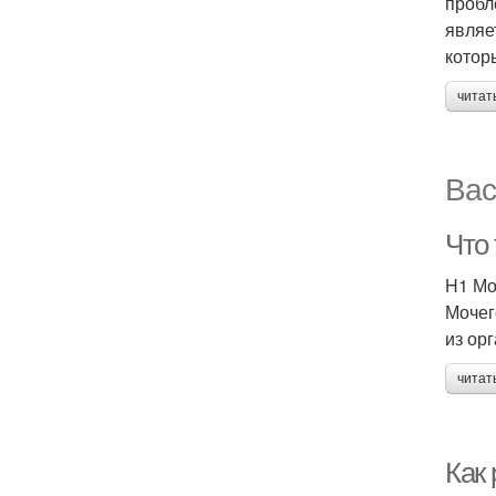
пробл
являе
котор
читат
Вас
Что
H1 Мо
Мочег
из ор
читат
Как