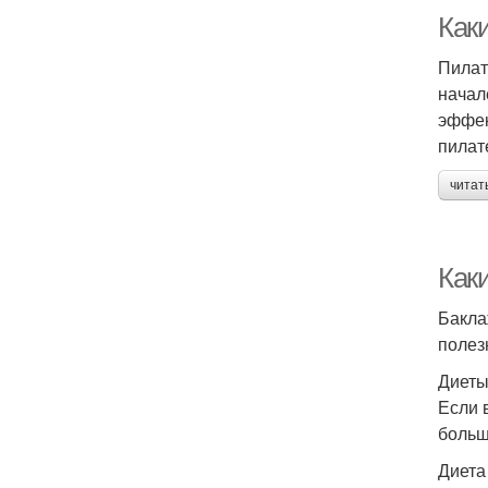
Каки
Пилат
начал
эффек
пилат
читат
Как
Бакла
полез
Диеты
Если 
больш
Диета