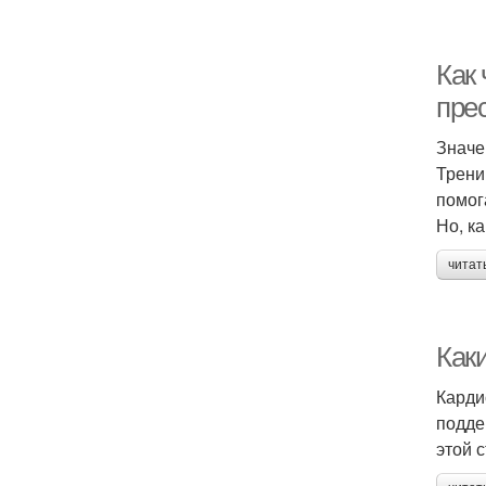
Как 
пре
Значе
Трени
помог
Но, к
читат
Как
Карди
подде
этой 