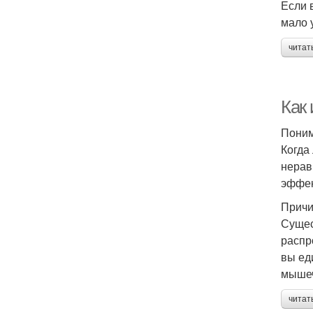
Если 
мало 
читат
Как
Пони
Когда
нерав
эффек
Причи
Сущес
распр
вы ед
мышеч
читат