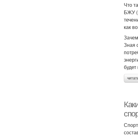
Что т
БЖУ (
течен
как во
Зачем
Зная 
потре
энерг
будет
читат
Как
спо
Спорт
соста