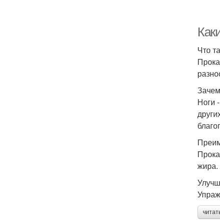
Как
Что т
Прока
разно
Зачем
Ноги 
други
благо
Преим
Прока
жира.
Улучш
Упраж
читат