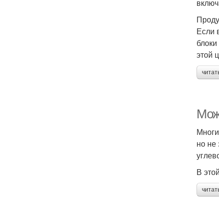
включ
Проду
Если 
блоки
этой 
читат
Мож
Многи
но не
углев
В это
читат