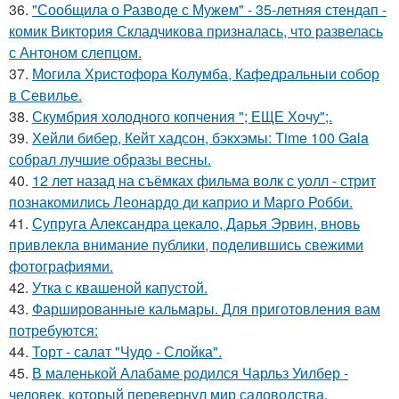
36.
"Сообщила о Разводе с Мужем" - 35-летняя стендап -
комик Виктория Складчикова призналась, что развелась
с Антоном слепцом.
37.
Могила Христофора Колумба, Кафедральныи собор
в Севилье.
38.
Скумбрия холодного копчения "; ЕЩЕ Хочу";.
39.
Хейли бибер, Кейт хадсон, бэкхэмы: Time 100 Gala
собрал лучшие образы весны.
40.
12 лет назад на съёмках фильма волк с уолл - стрит
познакомились Леонардо ди каприо и Марго Робби.
41.
Супруга Александра цекало, Дарья Эрвин, вновь
привлекла внимание публики, поделившись свежими
фотографиями.
42.
Утка с квашеной капустой.
43.
Фаршированные кальмары. Для приготовления вам
потребуются:
44.
Торт - салат "Чудо - Слойка".
45.
В маленькой Алабаме родился Чарльз Уилбер -
человек, который перевернул мир садоводства.