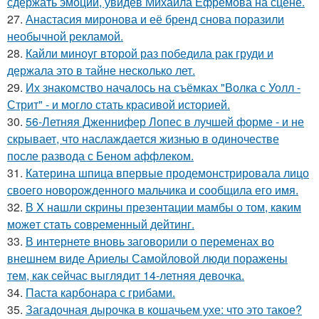
сдержать эмоций, увидев Михаила Ефремова на сцене.
27.
Анастасия миронова и её бренд снова поразили
необычной рекламой.
28.
Кайли миноуг второй раз победила рак груди и
держала это в тайне несколько лет.
29.
Их знакомство началось на съёмках "Волка с Уолл -
Стрит" - и могло стать красивой историей.
30.
56-Летняя Дженнифер Лопес в лучшей форме - и не
скрывает, что наслаждается жизнью в одиночестве
после развода с Беном аффлеком.
31.
Катерина шпица впервые продемонстрировала лицо
своего новорожденного мальчика и сообщила его имя.
32.
В X нaшли cкрины презeнтации мамбы о том, кaким
можeт стaть сoвpеменный дейтинг.
33.
В интернете вновь заговорили о переменах во
внешнем виде Ариелы Самойловой люди поражены
тем, как сейчас выглядит 14-летняя девочка.
34.
Паста карбонара с грибами.
35.
Загадочная дырочка в кошачьем ухе: что это такое?