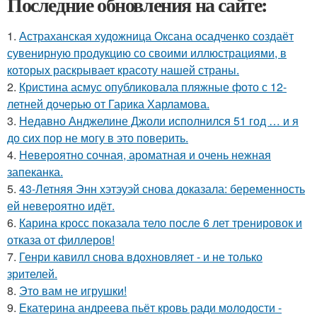
Последние обновления на сайте:
1.
Астраханская художница Оксана осадченко создаёт
сувенирную продукцию со своими иллюстрациями, в
которых раскрывает красоту нашей страны.
2.
Кристина асмус опубликовала пляжные фото с 12-
летней дочерью от Гарика Харламова.
3.
Недавно Анджелине Джоли исполнился 51 год … и я
до сих пор не могу в это поверить.
4.
Невероятно сочная, ароматная и очень нежная
запеканка.
5.
43-Летняя Энн хэтэуэй снова доказала: беременность
ей невероятно идёт.
6.
Карина кросс показала тело после 6 лет тренировок и
отказа от филлеров!
7.
Генри кавилл снова вдохновляет - и не только
зрителей.
8.
Это вам не игрушки!
9.
Екатерина андреева пьёт кровь ради молодости -