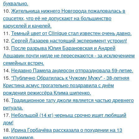
буквально.
10.
Жительница нижнего Новгорода пожаловалась в
соцсетях, что её не допускают на большинство
каруселей и качелей.
11.
Темный цвет от Clinique стал известен очень давно.
12.
Сергей Лазарев настоящий эксперимент устроил!
13.
После разрыва Юлия Барановская и Андрей
Аршавин почти нигде не пересекаются - за исключением
семейных встреч.
14.
Недавно Памела андерсон отпраздновала 59-летие.
15.
"Публично Обратилась к Чужому Мужу" - 38-летняя
Кристина асмус трогательно поздравила с днём
рождения режиссёра Клима шипенко.
16.
Традиционное тату джоли является частью древнего
ритуала.
17.
Небольшой (14 кг) черныш срочно ищет любящий
дом!
18.
Ирина Горбачёва рассказала о похудении на 13
килограммов.