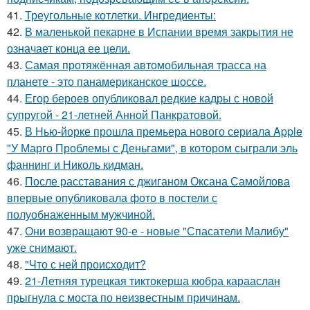
41.
Треугольные котлетки. Ингредиенты:
42.
В маленькой пекарне в Испании время закрытия не
означает конца ее цели.
43.
Самая протяжённая автомобильная трасса на
планете - это панамериканское шоссе.
44.
Егор бероев опубликовал редкие кадры с новой
супругой - 21-летней Анной Панкратовой.
45.
В Нью-йорке прошла премьера нового сериала Apple
"У Марго Проблемы с Деньгами", в котором сыграли эль
фаннинг и Николь кидман.
46.
После расставания с джиганом Оксана Самойлова
впервые опубликовала фото в постели с
полуобнаженным мужчиной.
47.
Они возвращают 90-е - новые "Спасатели Малибу"
уже снимают.
48.
"Что с ней происходит?
49.
21-Летняя турецкая тиктокерша кюбра карааслан
прыгнула с моста по неизвестным причинам.