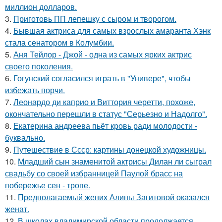
миллион долларов.
3.
Приготовь ПП лепешку с сыром и творогом.
4.
Бывшая актриса для самых взрослых амаранта Хэнк
стала сенатором в Колумбии.
5.
Аня Тейлор - Джой - одна из самых ярких актрис
своего поколения.
6.
Гогунский согласился играть в "Универе", чтобы
избежать порчи.
7.
Леонардо ди каприо и Виттория черетти, похоже,
окончательно перешли в статус "Серьезно и Надолго".
8.
Екатерина андреева пьёт кровь ради молодости -
буквально.
9.
Путешествие в Ссср: картины донецкой художницы.
10.
Младший сын знаменитой актрисы Дилан ли сыграл
свадьбу со своей избранницей Паулой брасс на
побережье сен - тропе.
11.
Предполагаемый жених Алины Загитовой оказался
женат.
12.
В школах владимирской области продолжается