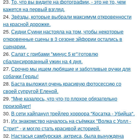
23.
То, что вы видите на фотографии, - это не то, чем
кажется на первый взгляд.
24.
Звёзды, которые выбрали максимум откровенности
на красной дорожке.
25.
Сидни Суини настояла на том, чтобы некоторые
откровенные сцены в 3 сезоне эйфории остались в
сценарии.
26.
Салат с грибами "минус 5 кг"/готовлю
сбалансированный ужин на 4 дня.
27.
Срочно мы ищем любящие и заботливые ручки для
собачки Герды!
28.
Баста выложил очень красивую фотосессию со
своей супругой Еленой.
29.
"Мне казалось, что что-то плохое обязательно
произойдет!
30.
В сети хайпанул трейлер хоррора "Косатка - Убийца".
31.
Их знакомство началось на съёмках "Волка с Уолл -
Стрит" - и могло стать красивой историей.
32.
Настасья самбурская, актриса, была вынуждена