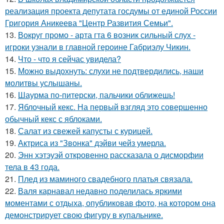
реализация проекта депутата госдумы от единой России
Григория Аникеева "Центр Развития Семьи".
13.
Вокруг промо - арта гта 6 возник сильный слух -
игроки узнали в главной героине Габриэлу Чикин.
14.
Что - что я сейчас увидела?
15.
Можно выдохнуть: слухи не подтвердились, наши
молитвы услышаны.
16.
Шаурма по-питерски, пальчики оближешь!
17.
Яблочный кекс. На первый взгляд это совершенно
обычный кекс с яблоками.
18.
Салат из свежей капусты с курицей.
19.
Актриса из "Звонка" дэйви чейз умерла.
20.
Энн хэтэуэй откровенно рассказала о дисморфии
тела в 43 года.
21.
Плед из маминого свадебного платья связала.
22.
Валя карнавал недавно поделилась яркими
моментами с отдыха, опубликовав фото, на котором она
демонстрирует свою фигуру в купальнике.