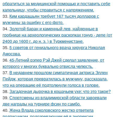
обратиться за медицинской помощью и поставить себе
капельницу, чтобы справиться с напряжением.
33.
Ким кардашьян требует 167 тысяч долларов с
мужчины за ошибку с его фото.
34.
Золотой баран и каменный лев, найденные в
гробнице на археологических раскопках гонур - депе (от
2400 до 1600 г. до н. э. ) в Туркменистане.
35.
5 советов от гениального врача хирурга Николая
Амосова.
36.
45-Летний рэпер Рэй Джей сделал заявление, от
которого у многих буквально отвисла челюсть.
37.
В недавнем прошлом симпатичная актриса Эллен
Пейдж, которая превратилась в мужчину, рассказала,
что на операцию её подтолкнули голоса в голове.
38.
Загадочная дырочка в кошачьем ухе: что это такое?
39.
Спортсмены из владимирской области завоевали
две награды на турнире фсин по самбо.
40.
Жена Влада соколовского жестко ответила
подписчикам, подозревающим её в анорексии.