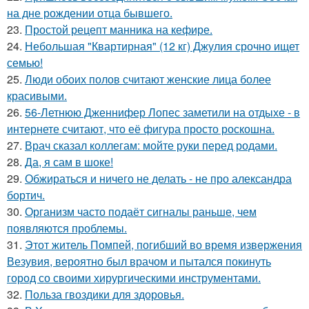
на дне рождении отца бывшего.
23.
Простой рецепт манника на кефире.
24.
Небольшая "Квартирная" (12 кг) Джулия срочно ищет
семью!
25.
Люди обоих полов считают женские лица более
красивыми.
26.
56-Летнюю Дженнифер Лопес заметили на отдыхе - в
интернете считают, что её фигура просто роскошна.
27.
Врач сказал коллегам: мойте руки перед родами.
28.
Да, я сам в шоке!
29.
Обжираться и ничего не делать - не про александра
бортич.
30.
Организм часто подаёт сигналы раньше, чем
появляются проблемы.
31.
Этот житель Помпей, погибший во время извержения
Везувия, вероятно был врачом и пытался покинуть
город со своими хирургическими инструментами.
32.
Польза гвоздики для здоровья.