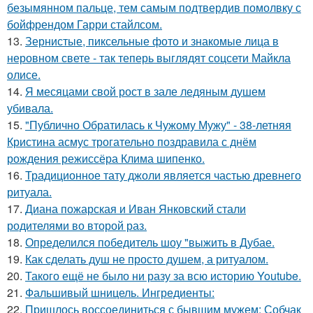
безымянном пальце, тем самым подтвердив помолвку с
бойфрендом Гарри стайлсом.
13.
Зернистые, пиксельные фото и знакомые лица в
неровном свете - так теперь выглядят соцсети Майкла
олисе.
14.
Я месяцами свой рост в зале ледяным душем
убивала.
15.
"Публично Обратилась к Чужому Мужу" - 38-летняя
Кристина асмус трогательно поздравила с днём
рождения режиссёра Клима шипенко.
16.
Традиционное тату джоли является частью древнего
ритуала.
17.
Диана пожарская и Иван Янковский стали
родителями во второй раз.
18.
Определился победитель шоу "выжить в Дубае.
19.
Как сделать душ не просто душем, а ритуалом.
20.
Такого ещё не было ни разу за всю историю Youtube.
21.
Фальшивый шницель. Ингредиенты:
22.
Пришлось воссоединиться с бывшим мужем: Собчак