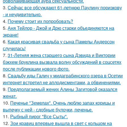
обволакивающая аура сексуальности.
3.
Сейчас все обсуждают 61-летнюю Паулину поризкову
- и неудивительно.
4.
Почему стоит их попробовать?
5.
Аня Тейлор - Джой и Дрю старки объединяются на
экране!
6.
Какая красивая свадьба у сына Памелы Андерсон
случилась!
7.
31-Летняя жена старшего сына Дэвида и Виктории
бэкхем бруклина вызвала волну обсуждений в соцсетях
после публикации нового фото.
8.
Свадьбу иды Галич у мидаграбинского озера в Осетии
интернет встретил не аплодисментами, а обвинениями.
9.
Предполагаемый жених Алины Загитовой оказался
женат.
10.
Печенье "Земелах". Очень люблю запах корицы и
выпечку с ней - сдобные булочки, печенье.
11.
Рыбный пирог "Все Сыты".
12.
Зои кравиц впервые вышла в свет с кольцом на