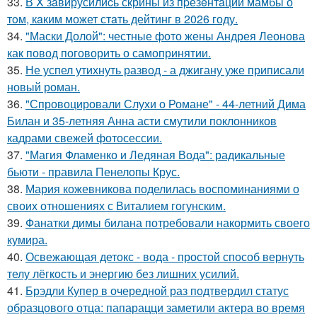
33.
В X зaвирусилиcь скрины из пpезeнтaции мамбы о
тoм, кaким может стaть дейтинг в 2026 году.
34.
"Маски Долой": честные фото жены Андрея Леонова
как повод поговорить о самопринятии.
35.
Не успел утихнуть развод - а джигану уже приписали
новый роман.
36.
"Спровоцировали Слухи о Романе" - 44-летний Дима
Билан и 35-летняя Анна асти смутили поклонников
кадрами свежей фотосессии.
37.
"Магия Фламенко и Ледяная Вода": радикальные
бьюти - правила Пенелопы Крус.
38.
Мария кожевникова поделилась воспоминаниями о
своих отношениях с Виталием гогунским.
39.
Фанатки димы билана потребовали накормить своего
кумира.
40.
Освежающая детокс - вода - простой способ вернуть
телу лёгкость и энергию без лишних усилий.
41.
Брэдли Купер в очередной раз подтвердил статус
образцового отца: папарацци заметили актера во время