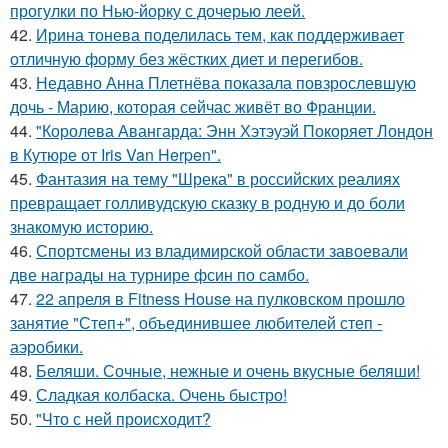
прогулки по Нью-йорку с дочерью леей.
42.
Ирина тонева поделилась тем, как поддерживает
отличную форму без жёстких диет и перегибов.
43.
Недавно Анна Плетнёва показала повзрослевшую
дочь - Марию, которая сейчас живёт во Франции.
44.
"Королева Авангарда: Энн Хэтэуэй Покоряет Лондон
в Кутюре от Iris Van Herpen".
45.
Фантазия на тему "Шрека" в российских реалиях
превращает голливудскую сказку в родную и до боли
знакомую историю.
46.
Спортсмены из владимирской области завоевали
две награды на турнире фсин по самбо.
47.
22 апреля в Fitness House на пулковском прошло
занятие "Степ+", объединившее любителей степ -
аэробики.
48.
Беляши. Сочные, нежные и очень вкусные беляши!
49.
Сладкая колбаска. Очень быстро!
50.
"Что с ней происходит?