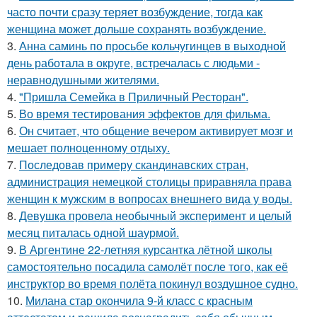
часто почти сразу теряет возбуждение, тогда как
женщина может дольше сохранять возбуждение.
3.
Анна саминь по просьбе кольчугинцев в выходной
день работала в округе, встречалась с людьми -
неравнодушными жителями.
4.
"Пришла Семейка в Приличный Ресторан".
5.
Во время тестирования эффектов для фильма.
6.
Он считает, что общение вечером активирует мозг и
мешает полноценному отдыху.
7.
Последовав примеру скандинавских стран,
администрация немецкой столицы приравняла права
женщин к мужским в вопросах внешнего вида у воды.
8.
Девушка провела необычный эксперимент и целый
месяц питалась одной шаурмой.
9.
В Аргентине 22-летняя курсантка лётной школы
самостоятельно посадила самолёт после того, как её
инструктор во время полёта покинул воздушное судно.
10.
Милана стар окончила 9-й класс с красным