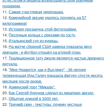
аттестатом и решила вознаградить себя обычным
подарком.
11.
Самая счастливая черепашка.
12.
Комедийной звезде удалось похудеть на 57
килограммов!
13.
История прозаична этой фотографии.
14.
Песочные кольца с орехами по госту.
15.
Итальянский суп из курицы.
16.
На матче сборной США камера показала двух
девушек - и футбол отошёл на второй план.
17.
Традиционное тату джоли является частью древнего
ритуала.
18.
"Мне Нравится, как я Выгляжу" - 36-летняя
телеведущая Ида Галич показала фигуру спустя десять
месяцев после родов.
19.
Армянский торт "Микадо".
20.
Как Сергей бурунов сделал из дикаприо звезду.
21.
Объятие длиной в 3000 лет.
22.
Триумф скин - текстуры: почему честные