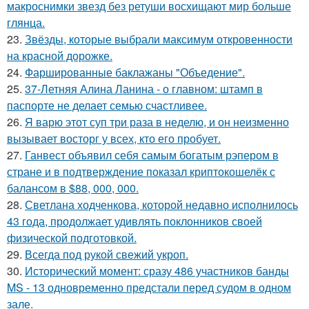
макроснимки звезд без ретуши восхищают мир больше
глянца.
23.
Звёзды, которые выбрали максимум откровенности
на красной дорожке.
24.
Фаршированные баклажаны "Объедение".
25.
37-Летняя Алина Ланина - о главном: штамп в
паспорте не делает семью счастливее.
26.
Я варю этот суп три раза в неделю, и он неизменно
вызывает восторг у всех, кто его пробует.
27.
Ганвест объявил себя самым богатым рэпером в
стране и в подтверждение показал криптокошелёк с
балансом в $88, 000, 000.
28.
Светлана ходченкова, которой недавно исполнилось
43 года, продолжает удивлять поклонников своей
физической подготовкой.
29.
Всегда под рукой свежий укроп.
30.
Исторический момент: сразу 486 участников банды
MS - 13 одновременно предстали перед судом в одном
зале.