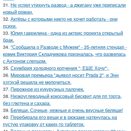
31.
Не успел утихнуть развод - а джигану уже приписали
новый роман.
32.
Актёры с которыми никто не хочет работать - они
психи.
33.
Юлия гаврилина - одна из актрис проекта открытый
брак.
34.
"Сообщила о Разводе с Мужем" - 35-летняя стендап -
комик Виктория Складчикова призналась, что развелась
с Антоном слепцом.
35.
Скумбрия холодного копчения "; ЕЩЕ Хочу";.
36.
Мировая премьера "дьявол носит Prada 2", и Энн
хэтэуэй решила не мелочиться.
37.
Пирожное из кукурузных палочек.
38.
Низкоуглеводный кокосовый бисквит для пп торта,
без глютена и сахара.
39.
Беляши. Сочные, нежные и очень вкусные беляши!
40.
Перебирала его вещи и в рюкзаке наткнулась на
пустую упаковку от каких-то таблеток.