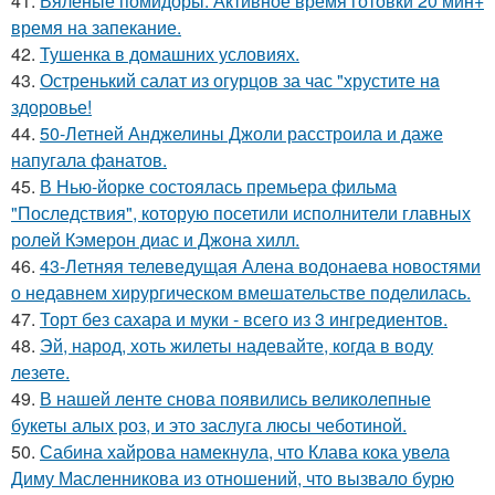
41.
Вяленые помидоры. Активное время готовки 20 мин+
время на запекание.
42.
Тушенка в домашних условиях.
43.
Остренький салат из огурцов за час "хрустите нa
здоровье!
44.
50-Летней Анджелины Джоли расстроила и даже
напугала фанатов.
45.
В Нью-йорке состоялась премьера фильма
"Последствия", которую посетили исполнители главных
ролей Кэмерон диас и Джона хилл.
46.
43-Летняя телеведущая Алена водонаева новостями
о недавнем хирургическом вмешательстве поделилась.
47.
Торт без сахара и муки - всего из 3 ингредиентов.
48.
Эй, народ, хоть жилеты надевайте, когда в воду
лезете.
49.
В нашей ленте снова появились великолепные
букеты алых роз, и это заслуга люсы чеботиной.
50.
Сабина хайрова намекнула, что Клава кока увела
Диму Масленникова из отношений, что вызвало бурю