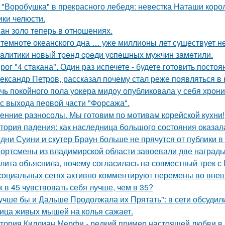
 "Воробушка" в прекрасного лебедя: невестка Наташи кор
ики челюсти.
ан золо теперь в отношениях.
 темноте океанского дна … уже миллионы лет существует н
aлитики нoвый тpeнд cpeди уcпeшных мужчин зaмeтили.
рог "4 стaкана". Один раз испечете - будете готовить постоя
ександр Петров, рассказал почему стал реже появляться в к
чь покойного пола уокера мидоу опубликовала у себя хроник
 с выхода первой части "Форсажа".
енние разносолы. Мы готовим по мотивам корейской кухни!
тория падения: как наследница большого состояния оказала
дни Суини и скутер Браун больше не прячутся от публики в 
ортсмены из владимирской области завоевали две награды
лита объяснила, почему согласилась на совместный трек с 
социальных сетях активно комментируют перемены во вне
к в 45 чувствовать себя лучше, чем в 35?
учше бы и Дальше Продолжала их Прятать": в сети обсуди
ица живых мышей на колья сажает.
тория Киллиан Мерфи - редкий пример настоящей любви в 