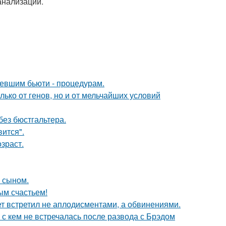
анализации.
ревшим бьюти - процедурам.
ько от генов, но и от мельчайших условий
без бюстгальтера.
вится".
зраст.
м сыном.
ым счастьем!
ет встретил не аплодисментами, а обвинениями.
 с кем не встречалась после развода с Брэдом