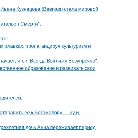
 Ивана Кузнецова (Beerkus) стала мировой
атальон Смерти".
это!
х плавках, пропагандируя культуризм и
начает, что я Всегда Выгляжу Безупречно".
чественное образование и развивать свои
родителей.
отправить ее к Богомолову … ну и,
 трехлетняя дочь Анна переживает период