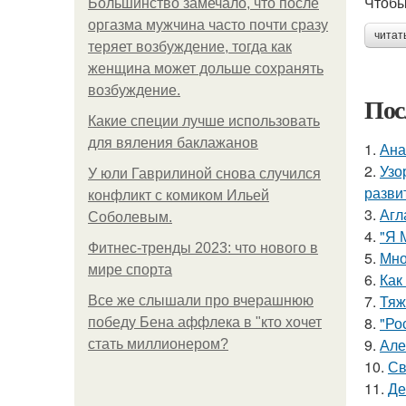
Чтобы
Большинство замечало, что после
оргазма мужчина часто почти сразу
читат
теряет возбуждение, тогда как
женщина может дольше сохранять
возбуждение.
Пос
Какие специи лучше использовать
для вяления баклажанов
1.
Ана
2.
Узо
У юли Гаврилиной снова случился
разви
конфликт с комиком Ильей
3.
Агл
Соболевым.
4.
"Я 
Фитнес-тренды 2023: что нового в
5.
Мно
мире спорта
6.
Как
7.
Тяж
Все же слышали про вчерашнюю
8.
"Ро
победу Бена аффлека в "кто хочет
9.
Але
стать миллионером?
10.
Св
11.
Де