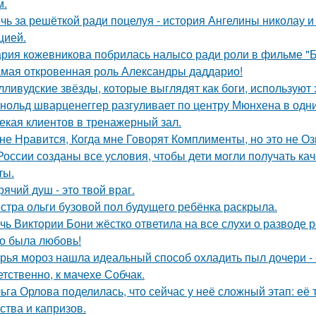
м.
чь за решёткой ради поцелуя - история Ангелины николау и
цией.
рия кожевникова побрилась налысо ради роли в фильме "Б
мая откровенная роль Александры даддарио!
лливудские звёзды, которые выглядят как боги, используют 
нольд шварценеггер разгуливает по центру Мюнхена в одни
екая клиентов в тренажерный зал.
не Нравится, Когда мне Говорят Комплименты, но это не Оз
России созданы все условия, чтобы дети могли получать ка
ты.
рячий душ - это твой враг.
стра ольги бузовой пол будущего ребёнка раскрыла.
чь Виктории Бони жёстко ответила на все слухи о разводе 
о была любовь!
рья мороз нашла идеальный способ охладить пыл дочери - 
етственно, к мачехе Собчак.
ьга Орлова поделилась, что сейчас у неё сложный этап: её
ства и капризов.