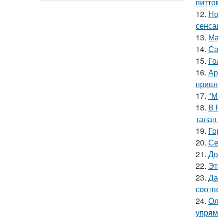
питто
12.
Но
сенса
13.
Ма
14.
Са
15.
Го
16.
Ар
привл
17.
"М
18.
В 
талан
19.
Го
20.
Се
21.
До
22.
Эт
23.
Да
соотв
24.
Ол
упрям