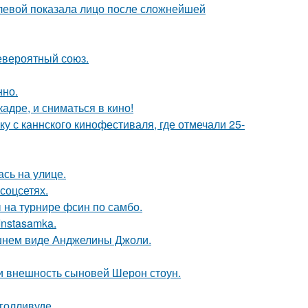
олевой показала лицо после сложнейшей
евероятный союз.
нно.
адре, и сниматься в кино!
у с каннского кинофестиваля, где отмечали 25-
сь на улице.
соцсетях.
 на турнире фсин по самбо.
Instasamka.
шнем виде Анджелины Джоли.
ли внешность сыновей Шерон стоун.
голливуде.