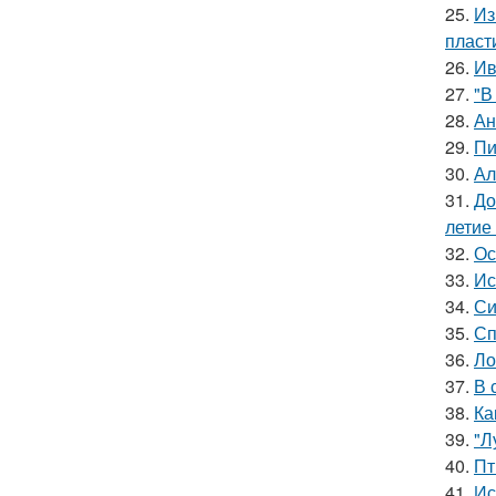
25.
Из
пласт
26.
Ив
27.
"В
28.
Ан
29.
Пи
30.
Ал
31.
До
летие
32.
Ос
33.
Ис
34.
Си
35.
Сп
36.
Ло
37.
В 
38.
Ка
39.
"Л
40.
Пт
41.
Ис