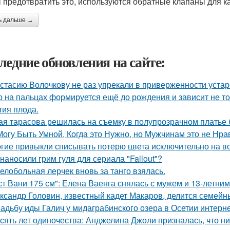
 предотвратить это, используются обратные клапаны для к
ь дальше →
ледние обновления на сайте:
стасию Волочкову не раз упрекали в приверженности уста
р на пальцах формируется ещё до рождения и зависит не тол
тия плода.
ая тарасова решилась на съемку в полупрозрачном платье 
Могу Быть Умной, Когда это Нужно, но Мужчинам это не Нра
гие привыкли списывать потерю цвета исключительно на во
 наносили грим гуля для сериала "Fallout"?
елобольная лерчек вновь за танго взялась.
ст Вани 175 см": Елена Ваенга снялась с мужем и 13-летни
ксандр Головин, известный кадет Макаров, делится семейн
адьбу иды Галич у мидаграбинского озера в Осетии интерн
сять лет одиночества: Анджелина Джоли призналась, что ни