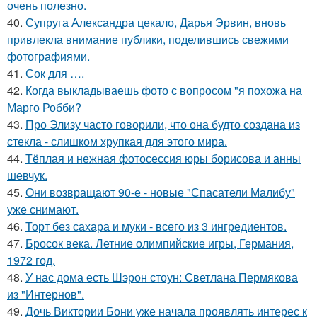
очень полезно.
40.
Супруга Александра цекало, Дарья Эрвин, вновь
привлекла внимание публики, поделившись свежими
фотографиями.
41.
Сок для ….
42.
Когда выкладываешь фото с вопросом "я похожа на
Марго Робби?
43.
Про Элизу часто говорили, что она будто создана из
стекла - слишком хрупкая для этого мира.
44.
Тёплая и нежная фотосессия юры борисова и анны
шевчук.
45.
Они возвращают 90-е - новые "Спасатели Малибу"
уже снимают.
46.
Торт без сахара и муки - всего из 3 ингредиентов.
47.
Бросок века. Летние олимпийские игры, Германия,
1972 год.
48.
У нас дома есть Шэрон стоун: Светлана Пермякова
из "Интернов".
49.
Дочь Виктории Бони уже начала проявлять интерес к