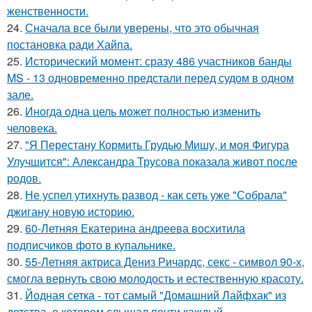
женственности.
24.
Сначала все были уверены, что это обычная
постановка ради Хайпа.
25.
Исторический момент: сразу 486 участников банды
MS - 13 одновременно предстали перед судом в одном
зале.
26.
Иногда одна цель может полностью изменить
человека.
27.
"Я Перестану Кормить Грудью Мишу, и моя Фигура
Улучшится": Александра Трусова показала живот после
родов.
28.
Не успел утихнуть развод - как сеть уже "Собрала"
джигану новую историю.
29.
60-Летняя Екатерина андреева восхитила
подписчиков фото в купальнике.
30.
55-Летняя актриса Дениз Ричардс, секс - символ 90-х,
смогла вернуть свою молодость и естественную красоту.
31.
Йодная сетка - тот самый "Домашний Лайфхак" из
детства, о котором слышал почти каждый.