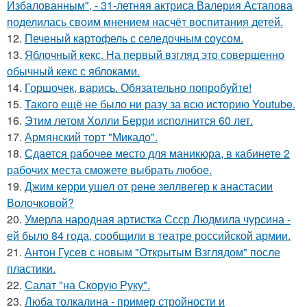
Избалованным", - 31-летняя актриса Валерия Астапова
поделилась своим мнением насчёт воспитания детей.
12.
Печеный картофель с селедочным соусом.
13.
Яблочный кекс. На первый взгляд это совершенно
обычный кекс с яблоками.
14.
Горшочек, варись. Обязательно попробуйте!
15.
Такого ещё не было ни разу за всю историю Youtube.
16.
Этим летом Холли Берри исполнится 60 лет.
17.
Армянский торт "Микадо".
18.
Сдается рабочее место для маникюра, в кабинете 2
рабочих места сможете выбрать любое.
19.
Джим керри ушел от рене зеллвегер к анастасии
Волочковой?
20.
Умерла народная артистка Ссср Людмила чурсина -
ей было 84 года, сообщили в театре российской армии.
21.
Антон Гусев с новым "Открытым Взглядом" после
пластики.
22.
Салат "на Скорую Руку".
23.
Люба толкалина - пример стройности и