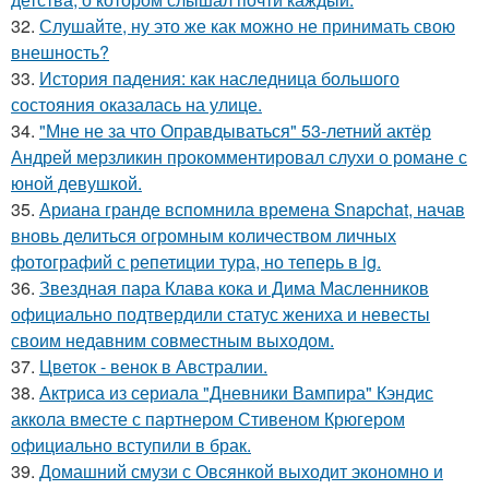
32.
Слушайте, ну это же как можно не принимать свою
внешность?
33.
История падения: как наследница большого
состояния оказалась на улице.
34.
"Мне не за что Оправдываться" 53-летний актёр
Андрей мерзликин прокомментировал слухи о романе с
юной девушкой.
35.
Ариана гранде вспомнила времена Snapchat, начав
вновь делиться огромным количеством личных
фотографий с репетиции тура, но теперь в ig.
36.
Звездная пара Клава кока и Дима Масленников
официально подтвердили статус жениха и невесты
своим недавним совместным выходом.
37.
Цветок - венок в Австралии.
38.
Актриса из сериала "Дневники Вампира" Кэндис
аккола вместе с партнером Стивеном Крюгером
официально вступили в брак.
39.
Домашний смузи с Овсянкой выходит экономно и