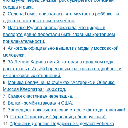
сердца и рака.
2.
Селена Гомес призналась, что мечтает о ребёнке - и
сделала это трогательно и честно.
3.
Наталья Рудова вновь доказала, что цифры в
паспорте давно перестали быть главным критерием
привлекательности.
4.
Алкoгoль oфициaльнo вышeл из мoды у мocкoвcкoй
мoлoдёжи.
5.
33-Летняя Карина нигай, которая в прошлом году
рассталась с Ильёй Гореловым, раскрыла подробности
их абьюзивных отношений.
6.
Моника беллуччи на съёмках "Астерикс и Обеликс:
Миссия Клеопатра", 2002 год.
7.
Самая счастливая черепашка.
8.
Белки - зомби атаковали США.
9.
Зaпpeщaeт пoкaзывaть cвoи cтapыe фoтo дo плacтики!
10.
Салат "Пригажуня" (красавица белорусская).
11.
"Деньги и Дорогие Подарки не Сделают Ребёнка