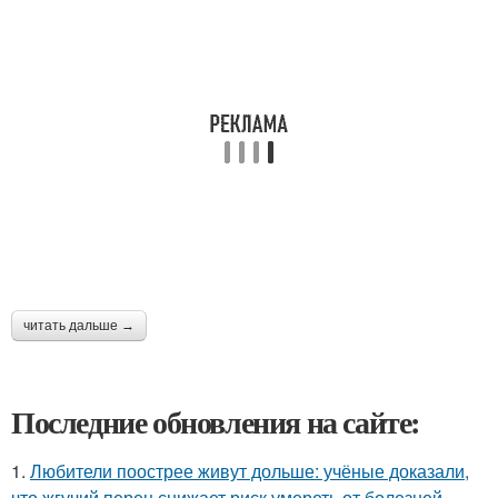
читать дальше →
Последние обновления на сайте:
1.
Любители поострее живут дольше: учёные доказали,
что жгучий перец снижает риск умереть от болезней