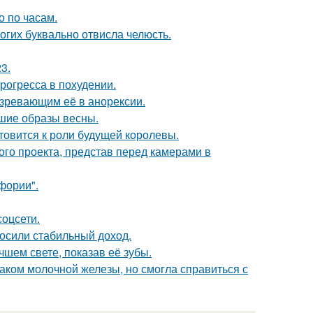
о по часам.
огих буквально отвисла челюсть.
3.
рогресса в похудении.
озревающим её в анорексии.
чшие образы весны.
отовится к роли будущей королевы.
го проекта, представ перед камерами в
фории".
соцсети.
носили стабильный доход.
шем свете, показав её зубы.
раком молочной железы, но смогла справиться с