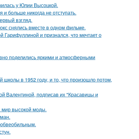
училась у Юлии Высоцкой.
я и больше никогда не отступать.
первый взгляд.
окс снялись вместе в одном фильме.
й Гарифуллиной и признался, что мечтает о
едавно поделились яркими и атмосферными
 школы в 1952 году, и то, что произошло потом,
ой Валентиной, подписав их "Красавицы и
 мир высокой моды.
оман.
любвеобильным.
стун.