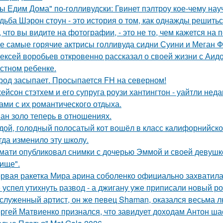
ы Едим Дома" по-голливудски: Гвинет пэлтроу кое-чему на
дьба Шэрон стоун - это история о том, как однажды решитьс
, что вы видите на фотографии, - это не то, чем кажется на 
е самые горячие актрисы голливуда сидни Суини и Меган Ф
ексей воробьев откровенно рассказал о своей жизни с Аидо
стном ребенке.
род засыпает. Просыпается FH на северном!
ейсон стэтхем и его супруга роузи хантингтон - уайтли н
ами с их романтического отдыха.
ан золо теперь в отношениях.
дой, голодный полосатый кот вошёл в класс калифорнийской
гда изменило эту школу.
мати опубликовал снимки с дочерью Эммой и своей девушк
ище".
рвая ракетка Мира арина соболенко официально захватила
 успел утихнуть развод - а джигану уже приписали новый р
служенный артист, он же певец Shaman, оказался весьма 
ргей Матвиенко признался, что завидует доходам Антон ша