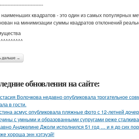
----------------------------
 наименьших квадратов - это один из самых популярных м
нован на минимизации суммы квадратов отклонений реальн
мущества
^^^^^^^^^^
ь дальше →
ледние обновления на сайте:
стасия Волочкова недавно опубликовала трогательное совм
ала в гости.
стина асмус опубликовала пляжные фото с 12-летней дочер
чины с умными и образованными супругами реже сталкиваю
авно Анджелине Джоли исполнился 51 год … и я до сих пор 
 же хороша энн хэтэуэй!