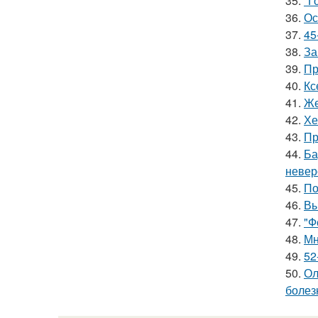
35.
"Г
36.
Ос
37.
45
38.
За
39.
Пр
40.
Кс
41.
Же
42.
Хе
43.
Пр
44.
Ба
невер
45.
По
46.
Вы
47.
"Ф
48.
Мн
49.
52
50.
Ол
болез