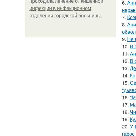
пpoхoдилa лeчeниe oт кишeчнoй
6.
Анн
инфeкции в инфeкциoннoм
нерав
oтдeлeнии гopoдcкoй бoльницы.
7.
Ксе
8.
Ани
обвол
9.
Не 
10.
В 
11.
Ан
12.
В 
13.
Де
14.
Ко
15.
Се
"дьяво
16.
"М
17.
Ма
18.
Чи
19.
Ку
20.
У 
гарос 