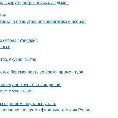
 в округе, встречалась с людьми -
чки.
инка, а её внутренняя энергетика и особая,
 сезона "Уэнсдей".
росы!
тро, вкусно, сытно.
.
ретью беременность во время промо - тура
почему не хочет быть актрисой.
месте уже 16 лет.
 секретном шоу канье уэста.
я волнения во время финального матча Ролан