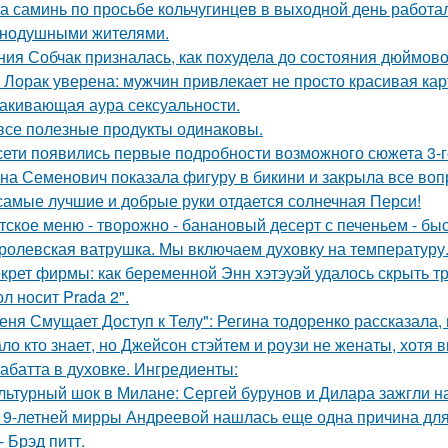
а саминь по просьбе кольчугинцев в выходной день работала
нодушными жителями.
ния Собчак призналась, как похудела до состояния дюймово
 Лорак уверена: мужчин привлекает не просто красивая карт
акивающая аура сексуальности.
все полезные продукты одинаковы.
сети появились первые подробности возможного сюжета 3-го
на Семенович показала фигуру в бикини и закрыла все воп
самые лучшие и добрые руки отдается солнечная Перси!
тское меню - творожно - банановый десерт с печеньем - быс
ролевская ватрушка. Мы включаем духовку на температуру
крет фирмы: как беременной Энн хэтэуэй удалось скрыть т
л носит Prada 2".
еня Смущает Доступ к Телу": Регина тодоренко рассказала, 
ло кто знает, но Джейсон стэйтем и роузи не женаты, хотя в
абатта в духовке. Ингредиенты:
льтурный шок в Милане: Сергей бурунов и Дилара зажгли на
19-летней мирры Андреевой нашлась еще одна причина дл
- Брэд питт.