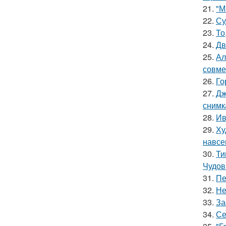
21.
"М
22.
Су
23.
То
24.
Дв
25.
Ал
совме
26.
Го
27.
Дж
снимк
28.
Ив
29.
Ху
навсе
30.
Ти
Чудов
31.
Пе
32.
Не
33.
За
34.
Се