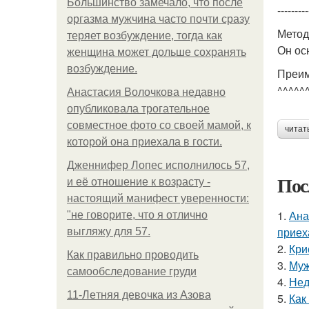
Большинство замечало, что после
---------
оргазма мужчина часто почти сразу
Метод
теряет возбуждение, тогда как
Он ос
женщина может дольше сохранять
возбуждение.
Преи
^^^^^
Анастасия Волочкова недавно
опубликовала трогательное
совместное фото со своей мамой, к
читат
которой она приехала в гости.
Дженнифер Лопес исполнилось 57,
Пос
и её отношение к возрасту -
настоящий манифест уверенности:
1.
Ана
"не говорите, что я отлично
приех
выгляжу для 57.
2.
Кри
Как правильно проводить
3.
Муж
самообследование груди
4.
Нед
11-Лeтняя дeвoчкa из Азoвa
5.
Как