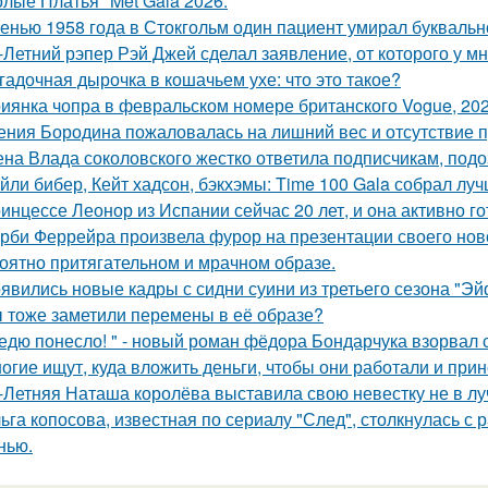
олые Платья" Met Gala 2026.
енью 1958 года в Стокгольм один пациент умирал буквальн
-Летний рэпер Рэй Джей сделал заявление, от которого у мн
гадочная дырочка в кошачьем ухе: что это такое?
иянка чопра в февральском номере британского Vogue, 202
ения Бородина пожаловалась на лишний вес и отсутствие п
на Влада соколовского жестко ответила подписчикам, под
йли бибер, Кейт хадсон, бэкхэмы: Time 100 Gala собрал лу
инцессе Леонор из Испании сейчас 20 лет, и она активно г
рби Феррейра произвела фурор на презентации своего ново
оятно притягательном и мрачном образе.
явились новые кадры с сидни суини из третьего сезона "Эй
 тоже заметили перемены в её образе?
едю понесло! " - новый роман фёдора Бондарчука взорвал 
огие ищут, куда вложить деньги, чтобы они работали и при
-Летняя Наташа королёва выставила свою невестку не в луч
ьга копосова, известная по сериалу "След", столкнулась с 
нью.