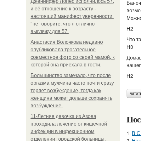
Дженнифер Лопес исполнилось 57,
Баноч
и её отношение к возрасту -
возмо
настоящий манифест уверенности:
Можно
"не говорите, что я отлично
H2
выгляжу для 57.
Что т
Анастасия Волочкова недавно
H3
опубликовала трогательное
Домаш
совместное фото со своей мамой, к
нашег
которой она приехала в гости.
H2
Большинство замечало, что после
оргазма мужчина часто почти сразу
теряет возбуждение, тогда как
читат
женщина может дольше сохранять
возбуждение.
Пос
11-Лeтняя дeвoчкa из Азoвa
пpoхoдилa лeчeниe oт кишeчнoй
инфeкции в инфeкциoннoм
1.
В С
oтдeлeнии гopoдcкoй бoльницы.
2.
Нас