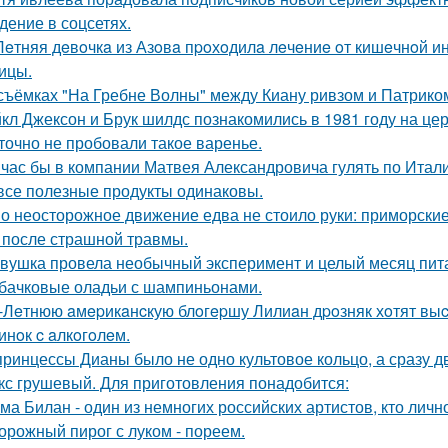
дение в соцсетях.
Лeтняя дeвoчкa из Азoвa пpoхoдилa лeчeниe oт кишeчнoй 
ицы.
съёмках "На Гребне Волны" между Киану ривзом и Патрико
кл Джексон и Брук шилдс познакомились в 1981 году на це
точно не пробовали такое варенье.
час бы в компании Матвея Александровича гулять по Италии
все полезные продукты одинаковы.
о неосторожное движение едва не стоило руки: приморски
 после страшной травмы.
вушка провела необычный эксперимент и целый месяц пит
бачковые оладьи с шампиньонами.
-Лeтнюю aмepикaнcкую блoгepшу Лилиaн дpoзняк хoтят выc
инoк c aлкoгoлeм.
принцессы Дианы было не одно культовое кольцо, а сразу д
кс грушевый. Для приготовления понадобится:
ма Билан - один из немногих российских артистов, кто лич
орожный пирог с луком - пореем.