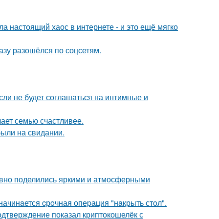
а настоящий хаос в интернете - и это ещё мягко
разу разошёлся по соцсетям.
сли не будет соглашаться на интимные и
лает семью счастливее.
были на свидании.
едавно поделились яркими и атмосферными
начинaется cрoчная опеpация "нaкрыть стoл".
одтверждение показал криптокошелёк с