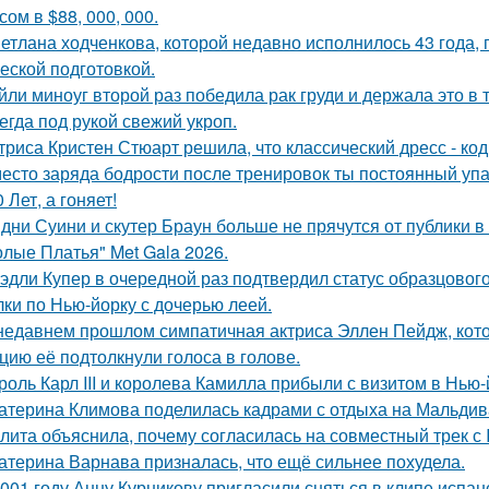
ом в $88, 000, 000.
етлана ходченкова, которой недавно исполнилось 43 года,
еской подготовкой.
йли миноуг второй раз победила рак груди и держала это в т
егда под рукой свежий укроп.
триса Кристен Стюарт решила, что классический дресс - ко
есто заряда бодрости после тренировок ты постоянный упа
0 Лет, а гоняет!
дни Суини и скутер Браун больше не прячутся от публики в 
олые Платья" Met Gala 2026.
эдли Купер в очередной раз подтвердил статус образцового
лки по Нью-йорку с дочерью леей.
недавнем прошлом симпатичная актриса Эллен Пейдж, котор
цию её подтолкнули голоса в голове.
роль Карл III и королева Камилла прибыли с визитом в Нью
атерина Климова поделилась кадрами с отдыха на Мальдив
лита объяснила, почему согласилась на совместный трек с 
атерина Варнава призналась, что ещё сильнее похудела.
001 году Анну Курникову пригласили сняться в клипе испан