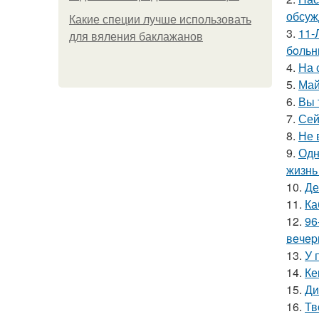
обсуж
Какие специи лучше использовать
3.
11-
для вяления баклажанов
бoльн
4.
На 
5.
Май
6.
Вы 
7.
Сей
8.
Не 
9.
Одн
жизнь
10.
Де
11.
Ка
12.
96
вeчep
13.
У 
14.
Ке
15.
Ди
16.
Тв