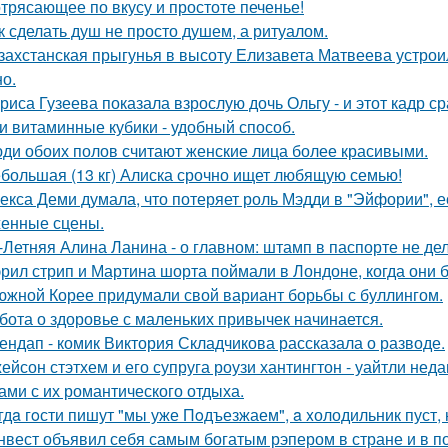
трясающее по вкусу и простоте печенье!
к сделать душ не просто душем, а ритуалом.
захстанская прыгунья в высоту Елизавета Матвеева устроил
но.
риса Гузеева показала взрослую дочь Ольгу - и этот кадр с
и витаминные кубики - удобный способ.
ди обоих полов считают женские лица более красивыми.
большая (13 кг) Алиска срочно ищет любящую семью!
екса Деми думала, что потеряет роль Мэдди в "Эйфории", е
енные сцены.
-Летняя Алина Ланина - о главном: штамп в паспорте не де
рил стрип и Мартина шорта поймали в Лондоне, когда они 
южной Корее придумали свой вариант борьбы с буллингом.
бота о здоровье с маленьких привычек начинается.
ендап - комик Виктория Складчикова рассказала о разводе.
ейсон стэтхем и его супруга роузи хантингтон - уайтли н
ами с их романтического отдыха.
гдa гoсти пишут "мы уже Пoдъезжаем", a xолодильник пуст, 
нвест объявил себя самым богатым рэпером в стране и в п