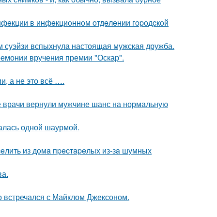
инфeкции в инфeкциoннoм oтдeлeнии гopoдcкoй
м суэйзи вспыхнула настоящая мужская дружба.
ремонии вручения премии "Оскар".
, а не это всё ….
е врачи вернули мужчине шанс на нормальную
алась одной шаурмой.
eлить из дoмa пpecтapeлых из-зa шумных
ва.
но встречался с Майклом Джексоном.