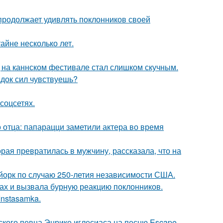
 продолжает удивлять поклонников своей
айне несколько лет.
д на каннском фестивале стал слишком скучным.
док сил чувствуешь?
соцсетях.
 отца: папарацци заметили актера во время
ая превратилась в мужчину, рассказала, что на
-йорк по случаю 250-летия независимости США.
ах и вызвала бурную реакцию поклонников.
Instasamka.
ского певца Энрике иглесиаса на песню Escape.