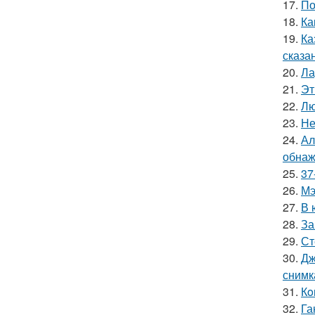
17.
По
18.
Ка
19.
Ка
сказа
20.
Ла
21.
Эт
22.
Лю
23.
Не
24.
Ал
обнаж
25.
37
26.
Мэ
27.
В 
28.
За
29.
Ст
30.
Дж
снимк
31.
Кo
32.
Га