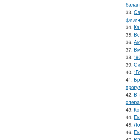
баланс
33.
Св
физич
34.
Ка
35.
Вс
36.
Ак
37.
Вм
38.
"8
39.
Си
40.
"Г
41.
Бр
прогу
42.
В 
опера
43.
Ко
44.
Ек
45.
Ло
46.
Ек
47.
В2