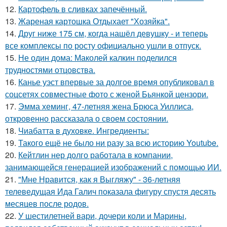
12.
Картофель в сливках запечённый.
13.
Жареная картошка Отдыхает "Хозяйка".
14.
Друг ниже 175 см, когда нашёл девушку - и теперь
все комплексы по росту официально ушли в отпуск.
15.
Не один дома: Маколей калкин поделился
трудностями отцовства.
16.
Канье уэст впервые за долгое время опубликовал в
соцсетях совместные фото с женой Бьянкой цензори.
17.
Эмма хеминг, 47-летняя жена Брюса Уиллиса,
откровенно рассказала о своем состоянии.
18.
Чиабатта в духовке. Ингредиенты:
19.
Такого ещё не было ни разу за всю историю Youtube.
20.
Кейтлин нер долго работала в компании,
занимающейся генерацией изображений с помощью ИИ.
21.
"Мне Нравится, как я Выгляжу" - 36-летняя
телеведущая Ида Галич показала фигуру спустя десять
месяцев после родов.
22.
У шестилетней вари, дочери коли и Марины,