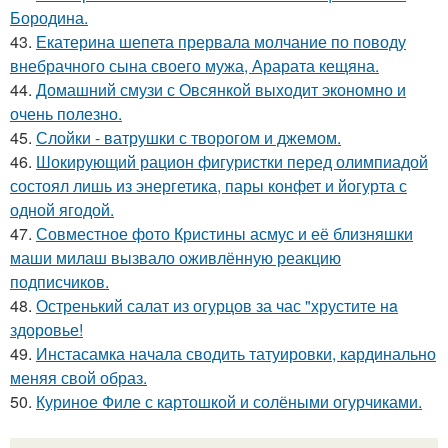
Бородина.
43.
Екатерина шепета прервала молчание по поводу
внебрачного сына своего мужа, Арарата кещяна.
44.
Домашний смузи с Овсянкой выходит экономно и
очень полезно.
45.
Слойки - ватрушки с творогом и джемом.
46.
Шокирующий рацион фигуристки перед олимпиадой
состоял лишь из энергетика, пары конфет и йогурта с
одной ягодой.
47.
Совместное фото Кристины асмус и её близняшки
маши милаш вызвало оживлённую реакцию
подписчиков.
48.
Остренький салат из огурцов за час "хрустите нa
здоровье!
49.
Инстасамка начала сводить татуировки, кардинально
меняя свой образ.
50.
Куриное Филе с картошкой и солёными огурчиками.