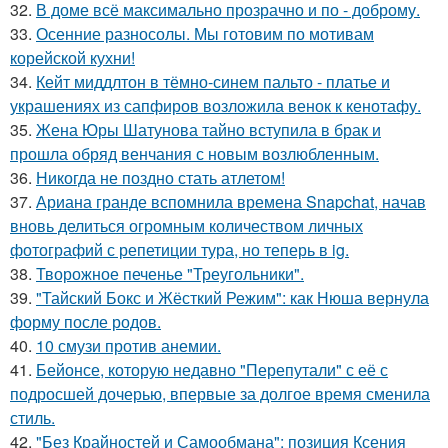
32.
В доме всё максимально прозрачно и по - доброму.
33.
Осенние разносолы. Мы готовим по мотивам
корейской кухни!
34.
Кейт миддлтон в тёмно-синем пальто - платье и
украшениях из сапфиров возложила венок к кенотафу.
35.
Жена Юры Шатунова тайно вступила в брак и
прошла обряд венчания с новым возлюбленным.
36.
Никогда не поздно стать атлетом!
37.
Ариана гранде вспомнила времена Snapchat, начав
вновь делиться огромным количеством личных
фотографий с репетиции тура, но теперь в ig.
38.
Творожное печенье "Треугольники".
39.
"Тайский Бокс и Жёсткий Режим": как Нюша вернула
форму после родов.
40.
10 смузи против анемии.
41.
Бейонсе, которую недавно "Перепутали" с её с
подросшей дочерью, впервые за долгое время сменила
стиль.
42.
"Без Крайностей и Самообмана": позиция Ксения