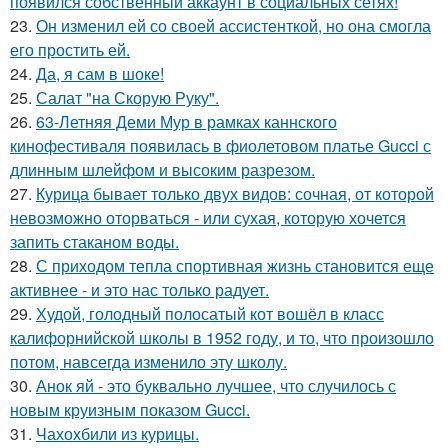
появился собственный аккаунт в социальных сетях!
23.
Он изменил ей со своей ассистенткой, но она смогла
его простить ей.
24.
Да, я сам в шоке!
25.
Салат "на Скорую Руку".
26.
63-Летняя Деми Мур в рамках каннского
кинофестиваля появилась в фиолетовом платье Gucci с
длинным шлейфом и высоким разрезом.
27.
Курица бывает только двух видов: сочная, от которой
невозможно оторваться - или сухая, которую хочется
запить стаканом воды.
28.
С приходом тепла спортивная жизнь становится еще
активнее - и это нас только радует.
29.
Худой, голодный полосатый кот вошёл в класс
калифорнийской школы в 1952 году, и то, что произошло
потом, навсегда изменило эту школу.
30.
Анок яй - это буквально лучшее, что случилось с
новым круизным показом Gucci.
31.
Чахохбили из курицы.