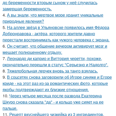
до беременности вторым сыном у неё случилась
замершая беременность.
4.
А вы знали, что мертвое море хранит уникальные
природные явления?
5.
На аллее звёзд в Ульяновске появилось имя Фёдора
Добронравова - актёра, которого зрители давно
перестали воспринимать как чужого человека с экрана.
6.
Он считает, что общение вечером активирует мозг и
мешает полноценному отдыху.
7.
Леонардо ди каприо и Виттория черетти, похоже,
окончательно перешли в статус "Серьезно и Надолго".
8.
Тяжелобольная лерчек вновь за танго взялась.
9.
В соцсетях снова заговорили об Игоре синяке и Егоре
криде - на этот раз из-за романтических фото, которые
якобы подтверждают их близкие отношения.
10.
Через четыре месяца после развода Екатерина
Шкуро снова сказала "да" - и кольцо уже сияет на ее
пальце.
11.
Рецепт вкуснейшего чизкейка из 3 ингредиентов.