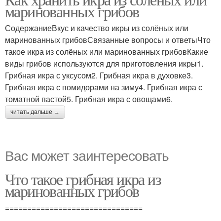
Икра с помидорами
Икра с томатной пастой
маринованных грибов
СодержаниеВкус и качество икры из солёных или
маринованных грибовСвязанные вопросы и ответыЧто
такое икра из солёных или маринованных грибовКакие
Икра с овощами
Икра с чесноком
виды грибов используются для приготовления икры1.
Грибная икра с уксусом2. Грибная икра в духовке3.
Грибная икра с помидорами на зиму4. Грибная икра с
томатной пастой5. Грибная икра с овощами6.
Икра с лимонным соком
Икра из опят
читать дальше →
Вас может заинтересовать
Икра из соленых
Икра из солёных и
грибов
Что такое грибная икра из
маринованных грибов
===============================