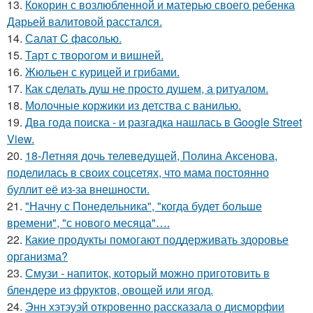
13.
Кокорин с возлюбленной и матерью своего ребенка
Дарьей валитовой расстался.
14.
Салат C фaсoлью.
15.
Тарт с творогом и вишней.
16.
Жюльен с курицей и грибами.
17.
Как сделать душ не просто душем, а ритуалом.
18.
Молочные коржики из детства с ванилью.
19.
Два года поиска - и разгадка нашлась в Google Street
View.
20.
18-Летняя дочь телеведущей, Полина Аксенова,
поделилась в своих соцсетях, что мама постоянно
буллит её из-за внешности.
21.
"Начну с Понедельника", "когда будет больше
времени", "с нового месяца"….
22.
Какие продукты помогают поддерживать здоровье
организма?
23.
Смузи - напиток, который можно приготовить в
блендере из фруктов, овощей или ягод.
24.
Энн хэтэуэй откровенно рассказала о дисморфии