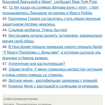
Красивой Девушкой в Мире", сообщает New York Post.
42.
12 лет назад на съёмках фильма волк с уолл - стрит
познакомились Леонардо ди каприо и Марго Робби.
43.
Екатерина Гордон согласилась стать общественным
защитником Артёма чекалина.
44.
Сладкая колбаска. Очень быстро!
45.
Инстасамка начала сводить татуировки, кардинально
меняя свой образ.
46.
В Нью-йорке прошла премьера нового сериала Apple
"У Марго Проблемы с Деньгами", в котором сыграли эль
фаннинг и Николь кидман.
47.
Аппетитная или располневшая?
48.
Здравствуйте. У меня сложилась непростая ситуация
и очень нужна помощь со стороны.
49.
Детское меню - картофельная запеканка с курицей.
50.
Куриное Филе с картошкой и солёными огурчиками.
© 2026 Современная девушка
Контакты
Пользовательское соглашение