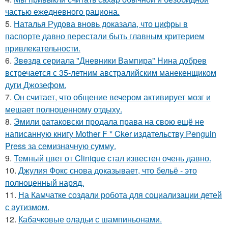
частью ежедневного рациона.
5.
Наталья Рудова вновь доказала, что цифры в
паспорте давно перестали быть главным критерием
привлекательности.
6.
Звeздa сериала "Дневники Вампира" Нина добрев
встречается с 35-летним австралийским манекенщиком
дуги Джозефом.
7.
Он считает, что общение вечером активирует мозг и
мешает полноценному отдыху.
8.
Эмили ратаковски продала права на свою ещё не
написанную книгу Mother F * Cker издательству Penguin
Press за семизначную сумму.
9.
Темный цвет от Clinique стал известен очень давно.
10.
Джулия Фокс снова доказывает, что бельё - это
полноценный наряд.
11.
На Камчатке создали робота для социализации детей
с аутизмом.
12.
Кабачковые оладьи с шампиньонами.