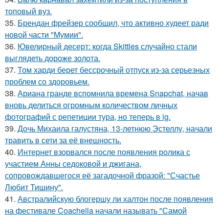
топовый вуз.
35.
Брендан фрейзер сообщил, что активно худеет ради
новой части "Мумии".
36.
Ювелирный десерт: когда Skittles случайно стали
выглядеть дороже золота.
37.
Том харди берет бессрочный отпуск из-за серьезных
проблем со здоровьем.
38.
Ариана гранде вспомнила времена Snapchat, начав
вновь делиться огромным количеством личных
фотографий с репетиции тура, но теперь в ig.
39.
Дочь Михаила галустяна, 13-летнюю Эстеллу, начали
травить в сети за её внешность.
40.
Интернет взорвался после появления ролика с
участием Анны седоковой и джигана,
сопровождавшегося её загадочной фразой: "Счастье
Любит Тишину".
41.
Австралийскую блогершу ли халтон после появления
на фестивале Coachella начали называть "Самой