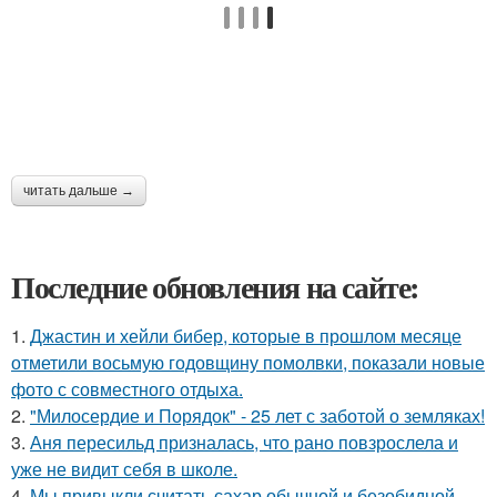
читать дальше →
Последние обновления на сайте:
1.
Джастин и хейли бибер, которые в прошлом месяце
отметили восьмую годовщину помолвки, показали новые
фото с совместного отдыха.
2.
"Милосердие и Порядок" - 25 лет с заботой о земляках!
3.
Аня пересильд призналась, что рано повзрослела и
уже не видит себя в школе.
4.
Мы привыкли считать сахар обычной и безобидной