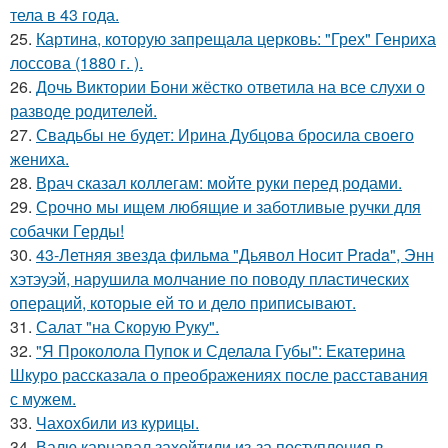
тела в 43 года.
25.
Картина, которую запрещала церковь: "Грех" Генриха
лоссова (1880 г. ).
26.
Дочь Виктории Бони жёстко ответила на все слухи о
разводе родителей.
27.
Свадьбы не будет: Ирина Дубцова бросила своего
жениха.
28.
Врач сказал коллегам: мойте руки перед родами.
29.
Срочно мы ищем любящие и заботливые ручки для
собачки Герды!
30.
43-Летняя звезда фильма "Дьявол Носит Prada", Энн
хэтэуэй, нарушила молчание по поводу пластических
операций, которые ей то и дело приписывают.
31.
Салат "на Скорую Руку".
32.
"Я Проколола Пупок и Сделала Губы": Екатерина
Шкуро рассказала о преображениях после расставания
с мужем.
33.
Чахохбили из курицы.
34.
Валю карнавал захейтили из-за поступления в