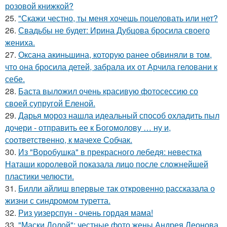
розовой книжкой?
25.
"Скажи честно, ты меня хочешь поцеловать или нет?
26.
Свадьбы не будет: Ирина Дубцова бросила своего
жениха.
27.
Оксана акиньшина, которую ранее обвиняли в том,
что она бросила детей, забрала их от Арчила геловани к
себе.
28.
Баста выложил очень красивую фотосессию со
своей супругой Еленой.
29.
Дарья мороз нашла идеальный способ охладить пыл
дочери - отправить ее к Богомолову … ну и,
соответственно, к мачехе Собчак.
30.
Из "Воробушка" в прекрасного лебедя: невестка
Наташи королевой показала лицо после сложнейшей
пластики челюсти.
31.
Билли айлиш впервые так откровенно рассказала о
жизни с синдромом туретта.
32.
Риз уизерспун - очень гордая мама!
33.
"Маски Долой": честные фото жены Андрея Леонова