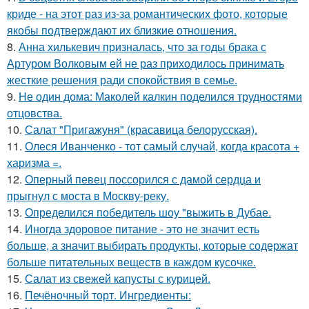
криде - на этот раз из-за романтических фото, которые
якобы подтверждают их близкие отношения.
8.
Анна хилькевич призналась, что за годы брака с
Артуром Волковым ей не раз приходилось принимать
жесткие решения ради спокойствия в семье.
9.
Не один дома: Маколей калкин поделился трудностями
отцовства.
10.
Салат "Пригажуня" (красавица белорусская).
11.
Олеся Иванченко - тот самый случай, когда красота +
харизма =.
12.
Оперный певец поссорился с дамой сердца и
прыгнул с моста в Москву-реку.
13.
Определился победитель шоу "выжить в Дубае.
14.
Иногда здоровое питание - это не значит есть
больше, а значит выбирать продукты, которые содержат
больше питательных веществ в каждом кусочке.
15.
Салат из свежей капусты с курицей.
16.
Печёночный торт. Ингредиенты: