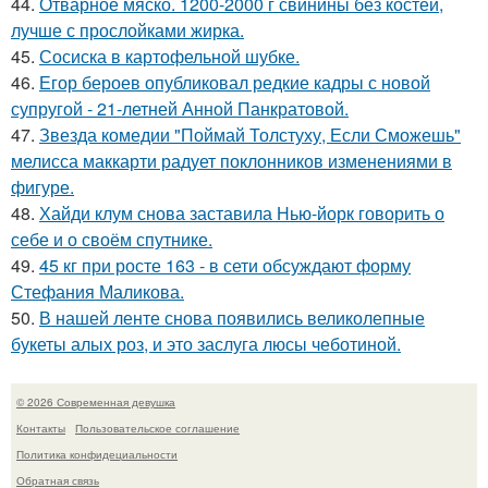
44.
Отварное мяско. 1200-2000 г свинины без костей,
лучше с прослойками жирка.
45.
Сосиска в картофельной шубке.
46.
Егор бероев опубликовал редкие кадры с новой
супругой - 21-летней Анной Панкратовой.
47.
Звезда комедии "Поймай Толстуху, Если Сможешь"
мелисса маккарти радует поклонников изменениями в
фигуре.
48.
Хайди клум снова заставила Нью-йорк говорить о
себе и о своём спутнике.
49.
45 кг при росте 163 - в сети обсуждают форму
Стефания Маликова.
50.
В нашей ленте снова появились великолепные
букеты алых роз, и это заслуга люсы чеботиной.
© 2026 Современная девушка
Контакты
Пользовательское соглашение
Политика конфидециальности
Обратная связь