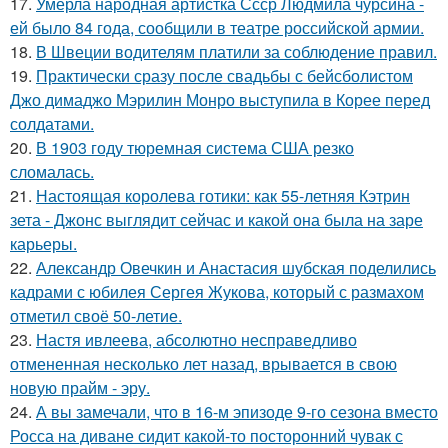
17.
Умерла народная артистка Ссср Людмила чурсина -
ей было 84 года, сообщили в театре российской армии.
18.
В Швеции водителям платили за соблюдение правил.
19.
Практически сразу после свадьбы с бейсболистом
Джо димаджо Мэрилин Монро выступила в Корее перед
солдатами.
20.
В 1903 году тюремная система США резко
сломалась.
21.
Настоящая королева готики: как 55-летняя Кэтрин
зета - Джонс выглядит сейчас и какой она была на заре
карьеры.
22.
Александр Овечкин и Анастасия шубская поделились
кадрами с юбилея Сергея Жукова, который с размахом
отметил своё 50-летие.
23.
Настя ивлеева, абсолютно несправедливо
отмененная несколько лет назад, врывается в свою
новую прайм - эру.
24.
А вы замечали, что в 16-м эпизоде 9-го сезона вместо
Росса на диване сидит какой-то посторонний чувак с