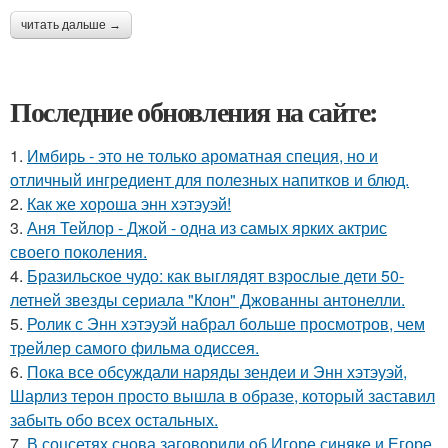
читать дальше →
Последние обновления на сайте:
1.
Имбирь - это не только ароматная специя, но и
отличный ингредиент для полезных напитков и блюд.
2.
Как же хороша энн хэтэуэй!
3.
Аня Тейлор - Джой - одна из самых ярких актрис
своего поколения.
4.
Бразильское чудо: как выглядят взрослые дети 50-
летней звезды сериала "Клон" Джованны антонелли.
5.
Ролик с Энн хэтэуэй набрал больше просмотров, чем
трейлер самого фильма одиссея.
6.
Пока все обсуждали наряды зендеи и Энн хэтэуэй,
Шарлиз терон просто вышла в образе, который заставил
забыть обо всех остальных.
7.
В соцсетях снова заговорили об Игоре синяке и Егоре