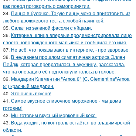
как повод поговорить о самопринятии.
34.
Пицца в булочке. Такую пиццу можно приготовить из
любого дрожжевого теста с любой начинкой.
35.
Салат из зеленой фасоли с яйцами.
36.
Катерина шпица впервые продемонстрировала лицо
своего новорожденного мальчика и сообщила его имя.
37.
Не всё, что показывают в интернете, - про здоровье.
38.
В недавнем прошлом симпатичная актриса Эллен
Пейдж, которая превратилась в мужчину, рассказала,
что на операцию её подтолкнули голоса в голове.
39.
Мандарин Клементин "Amoa 8" (C. Clementina"Amoa
8") красный мандарин.
40.
Это очень вкусно!
41.
Самое вкусное сливочное мороженое - мы дома
готовим!
42.
Мы готовим вкусный морковный кекс.
43.
Вода уходит, но контроль остаётся во владимирской
области.