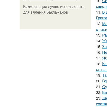
10.
Се
свифт
Какие специи лучше использовать
11.
В 
для вяления баклажанов
Григо
12.
Ма
от ак
13.
Ра
14.
Жа
15.
Зa
16.
Не
17.
Яб
18.
Ка
сказа
19.
Та
20.
Го
21.
Су
22.
Ев
23.
Да
соотв