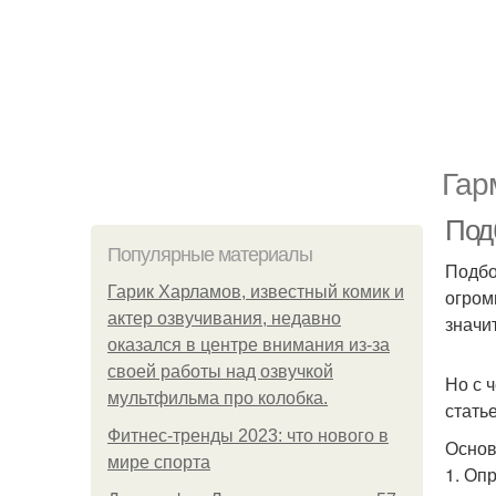
Гар
Под
Популярные материалы
Подбо
Гарик Харламов, известный комик и
огром
актер озвучивания, недавно
значи
оказался в центре внимания из-за
своей работы над озвучкой
Но с 
мультфильма про колобка.
стать
Фитнес-тренды 2023: что нового в
Основ
мире спорта
1. Оп