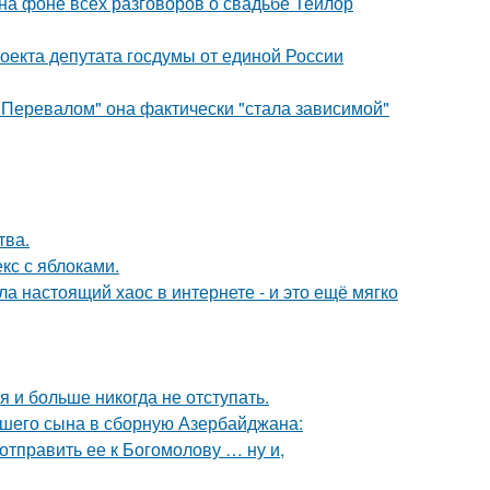
 на фоне всех разговоров о свадьбе Тейлор
оекта депутата госдумы от единой России
 Перевалом" она фактически "стала зависимой"
тва.
кс с яблоками.
а настоящий хаос в интернете - и это ещё мягко
я и больше никогда не отступать.
шего сына в сборную Азербайджана:
отправить ее к Богомолову … ну и,