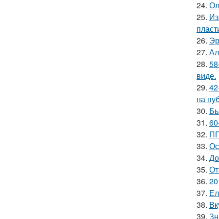
24.
Ол
25.
Из
пласт
26.
Эр
27.
Ал
28.
58
виде.
29.
42
на пу
30.
Бь
31.
60
32.
ПП
33.
Ос
34.
До
35.
От
36.
20
37.
Ел
38.
Вк
39.
Зн