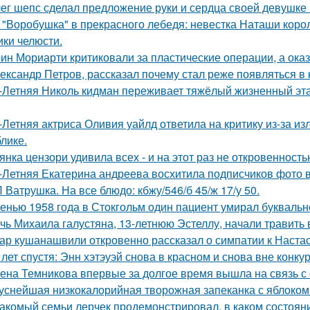
ег шепс сделал предложение руки и сердца своей девушке
 "Воробушка" в прекрасного лебедя: невестка Наташи кор
ики челюсти.
ин Мориарти критиковали за пластические операции, а оказ
ександр Петров, рассказал почему стал реже появляться в к
-Летняя Николь кидман переживает тяжёлый жизненный этап
-Летняя актриса Оливия уайлд ответила на критику из-за и
блике.
янка цензори удивила всех - и на этот раз не откровенность
-Летняя Екатерина андреева восхитила подписчиков фото в
 Ватрушка. На все блюдо: кбжу/546/б 45/ж 17/у 50.
енью 1958 года в Стокгольм один пациент умирал буквальн
чь Михаила галустяна, 13-летнюю Эстеллу, начали травить в
ар кушанашвили откровенно рассказал о симпатии к Настась
 лет спустя: Энн хэтэуэй снова в красном и снова вне конку
ена Темникова впервые за долгое время вышла на связь с
уснейшая низкокалорийная творожная запеканка с яблоком
акомый семьи лерчек продемонстрировал, в каком состоян