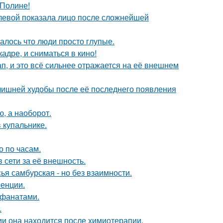
 Полине!
олевой показала лицо после сложнейшей
алось что люди просто глупые.
адре, и сниматься в кино!
, и это всё сильнее отражается на её внешнем
злишней худобы после её последнего появления
ю, а наоборот.
 купальнике.
о по часам.
 сети за её внешность.
я самбурская - но без взаимности.
ренции.
 фанатами.
.
ии она находится после химиотерапии.