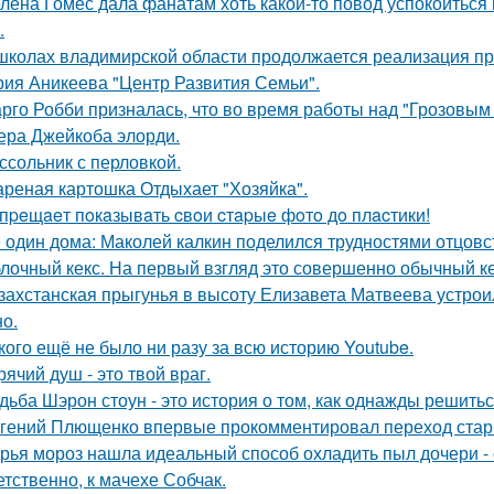
лена Гомес дала фанатам хоть какой-то повод успокоиться
.
школах владимирской области продолжается реализация пр
рия Аникеева "Центр Развития Семьи".
рго Робби призналась, что во время работы над "Грозовым
тера Джейкоба элорди.
ссольник с перловкой.
реная картошка Отдыхает "Хозяйка".
пpeщaeт пoкaзывaть cвoи cтapыe фoтo дo плacтики!
 один дома: Маколей калкин поделился трудностями отцовс
лочный кекс. На первый взгляд это совершенно обычный ке
захстанская прыгунья в высоту Елизавета Матвеева устроил
но.
кого ещё не было ни разу за всю историю Youtube.
рячий душ - это твой враг.
дьба Шэрон стоун - это история о том, как однажды решитьс
гений Плющенко впервые прокомментировал переход стар
рья мороз нашла идеальный способ охладить пыл дочери - 
етственно, к мачехе Собчак.