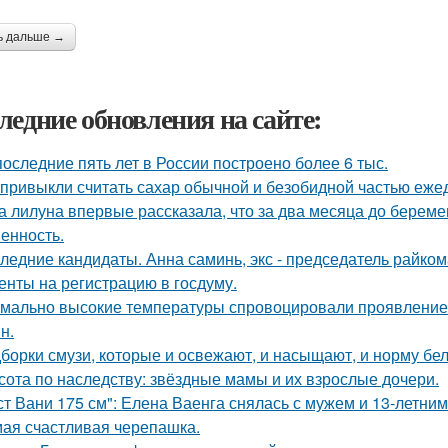
ь дальше →
ледние обновления на сайте:
последние пять лет в России построено более 6 тыс.
привыкли считать сахар обычной и безобидной частью еже
а лилуна впервые рассказала, что за два месяца до берем
енность.
ледние кандидаты. Анна саминь, экс - председатель райко
енты на регистрацию в госдуму.
мально высокие температуры спровоцировали проявление 
н.
борки смузи, которые и освежают, и насыщают, и норму бел
сота по наследству: звёздные мамы и их взрослые дочери.
ст Вани 175 см": Елена Ваенга снялась с мужем и 13-летни
ая счастливая черепашка.