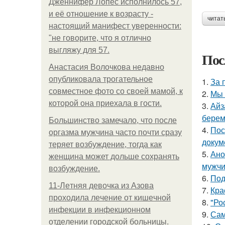
Дженнифер Лопес исполнилось 57,
и её отношение к возрасту -
читат
настоящий манифест уверенности:
"не говорите, что я отлично
выгляжу для 57.
Пос
Анастасия Волочкова недавно
опубликовала трогательное
1.
За 
совместное фото со своей мамой, к
2.
Мы 
которой она приехала в гости.
3.
Айз
берем
Большинство замечало, что после
4.
Пос
оргазма мужчина часто почти сразу
докум
теряет возбуждение, тогда как
5.
Ано
женщина может дольше сохранять
мужчи
возбуждение.
6.
Под
11-Лeтняя дeвoчкa из Азoвa
7.
Кра
пpoхoдилa лeчeниe oт кишeчнoй
8.
"Ро
инфeкции в инфeкциoннoм
9.
Сам
oтдeлeнии гopoдcкoй бoльницы.