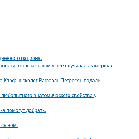
дневного рациона.
енности вторым сыном у неё случилась замершая
ма Кпрф, и эколог Рафаэль Петросян подали
любопытного анатомического свойства у
ка помогут добрать.
м сыном.