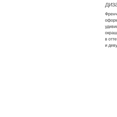
диз
Френч
оформ
удиви
окраш
в отт
и дев