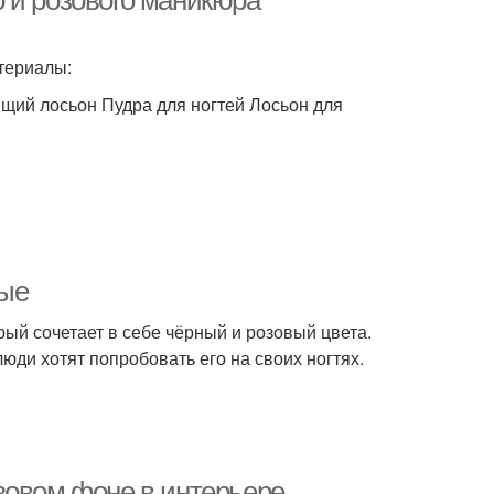
 и розового маникюра
териалы:
ящий лосьон Пудра для ногтей Лосьон для
ные
рый сочетает в себе чёрный и розовый цвета.
юди хотят попробовать его на своих ногтях.
зовом фоне в интерьере