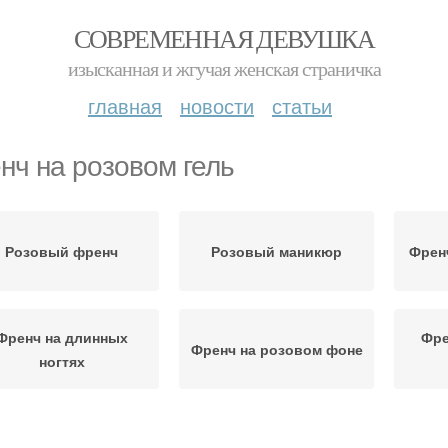
СОВРЕМЕННАЯ ДЕВУШКА
изысканная и жгучая женская страничка
главная
новости
статьи
нч на розовом гель
Розовый френч
Розовый маникюр
Френ
Френч на длинных
Фре
Френч на розовом фоне
ногтях
Френч на
Френч с розовым лаком