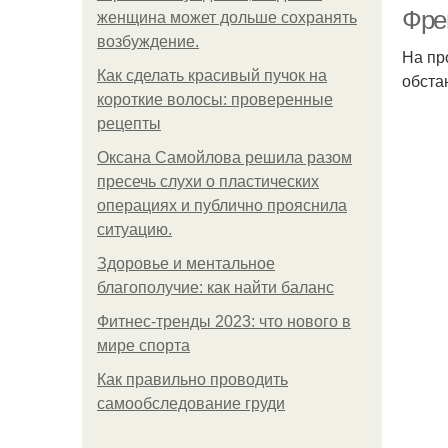
ми
Фре
женщина может дольше сохранять
возбуждение.
На пр
Как сделать красивый пучок на
обста
короткие волосы: проверенные
рецепты
Оксана Самойлова решила разом
пресечь слухи о пластических
операциях и публично прояснила
ситуацию.
Здоровье и ментальное
благополучие: как найти баланс
Фитнес-тренды 2023: что нового в
мире спорта
Как правильно проводить
самообследование груди