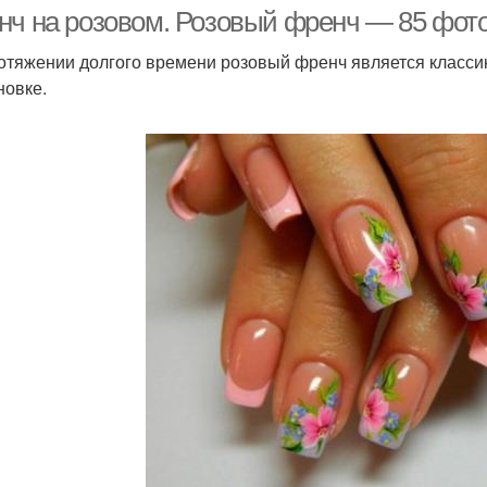
ндалевидных ногтях
нч на розовом. Розовый френч — 85 фот
отяжении долгого времени розовый френч является классик
новке.