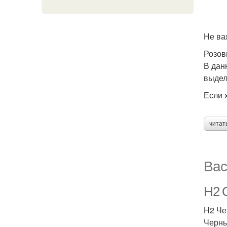
Не ва
Розов
В дан
выдел
Если 
читат
Вас
H2 
H2 Че
Черны