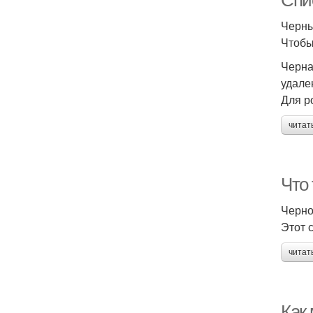
Спи
Черн
Чтобы
Черна
удале
Для р
читат
Что
Черно
Этот 
читат
Как