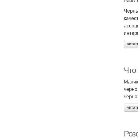
Черны
качес
ассоц
интер
читат
Что
Маник
черно
черно
читат
Роз