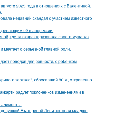
августе 2025 года в отношениях с Валентиной.
.
вала недавний скандал с участием известного
озревающим её в анорексии.
ной, где та охарактеризовала своего мужа как
и мечтает о серьезной главной роли.
 даёт поводов для ревности, с ребёнком
ривого зеркала", сбросивший 80 кг, откровенно
аккарти радует поклонников изменениями в
ь алименты.
й девушкой Екатериной Леви, которая младше