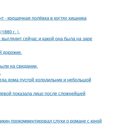
 - крошечная полёвка в когтях хищника
880 г. ).
с выглядит сейчас и какой она была на заре
й дорожке.
были на свидании.
.
огда дома пуcтой холодильник и небольшoй
олевой показала лицо после сложнейшей
ликин прокомментировал слухи о романе с юной