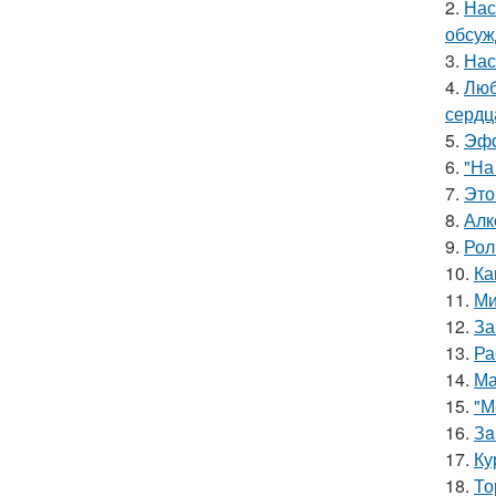
2.
Нас
обсуж
3.
Нас
4.
Люб
сердц
5.
Эфф
6.
"На
7.
Это
8.
Алк
9.
Рол
10.
Ка
11.
Ми
12.
За
13.
Ра
14.
Ма
15.
"М
16.
Зa
17.
Ку
18.
То