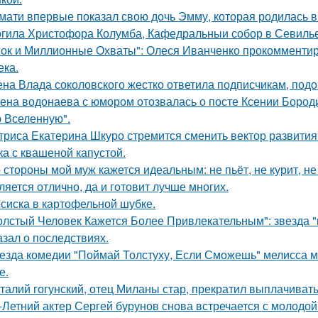
мати впервые показал свою дочь Эмму, которая родилась в 
гила Христофора Колумба, Кафедральныи собор в Севилье
ок и Миллионные Охваты": Олеся Иванченко прокомментиро
ека.
на Влада соколовского жестко ответила подписчикам, под
ена водонаева с юмором отозвалась о посте Ксении Бороди
 Вселенную".
триса Екатерина Шкуро стремится сменить вектор развития 
ка с квашеной капустой.
 стороны мой муж кажется идеальным: не пьёт, не курит, не
ляется отлично, да и готовит лучше многих.
сиска в картофельной шубке.
олстый Человек Кажется Более Привлекательным": звезда "к
азал о последствиях.
езда комедии "Поймай Толстуху, Если Сможешь" мелисса м
е.
талий гогунский, отец Миланы стар, прекратил выплачиват
-Летний актер Сергей бурунов снова встречается с молодо