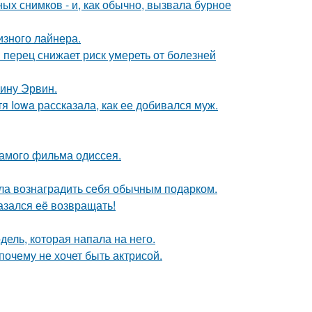
х снимков - и, как обычно, вызвала бурное
изного лайнера.
 перец снижает риск умереть от болезней
ину Эрвин.
я Iowa рассказала, как ее добивался муж.
самого фильма одиссея.
ила вознаградить себя обычным подарком.
азался её возвращать!
дель, которая напала на него.
почему не хочет быть актрисой.