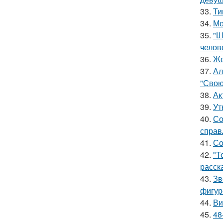
33.
Ти
34.
Мо
35.
"Ш
челов
36.
Же
37.
Ал
"Свою
38.
Ак
39.
Ут
40.
Со
справ
41.
Со
42.
"Т
расск
43.
Зв
фигур
44.
Ви
45.
48