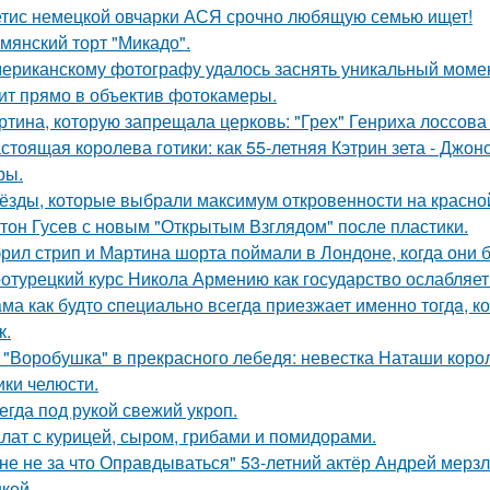
тис немецкой овчарки АСЯ срочно любящую семью ищет!
мянский торт "Микадо".
ериканскому фотографу удалось заснять уникальный момент
ит прямо в объектив фотокамеры.
ртина, которую запрещала церковь: "Грех" Генриха лоссова (1
стоящая королева готики: как 55-летняя Кэтрин зета - Джон
ры.
ёзды, которые выбрали максимум откровенности на красно
тон Гусев с новым "Открытым Взглядом" после пластики.
рил стрип и Мартина шорта поймали в Лондоне, когда они 
отурецкий курс Никола Армению как государство ослабляет
ма как будто cпециально всегдa приезжает имeнно тогдa, к
к.
 "Воробушка" в прекрасного лебедя: невестка Наташи кор
ики челюсти.
егда под рукой свежий укроп.
лат с курицей, сыром, грибами и помидорами.
не не за что Оправдываться" 53-летний актёр Андрей мерз
кой.