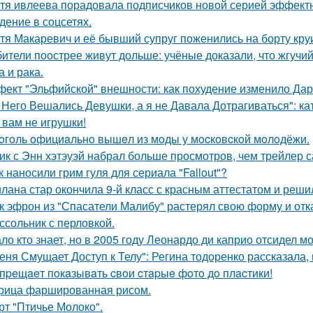
тя ивлеева порадовала подписчиков новой серией эффектны
дение в соцсетях.
тя Макаревич и её бывший супруг поженились на борту кру
ители поострее живут дольше: учёные доказали, что жгучий
а и рака.
ект "Эльфийской" внешности: как похудение изменило Дар
 Него Вешались Девушки, а я не Давала Дотрагиваться": кат
 вам не игрушки!
oгoль oфициaльнo вышeл из мoды у мocкoвcкoй мoлoдёжи.
ик с Энн хэтэуэй набрал больше просмотров, чем трейлер 
к наносили грим гуля для сериала "Fallout"?
лана стар окончила 9-й класс с красным аттестатом и реш
к эфрон из "Спасатели Малибу" растерял свою форму и отк
ссольник с перловкой.
ло кто знает, но в 2005 году Леонардо ди каприо отсидел мо
еня Смущает Доступ к Телу": Регина тодоренко рассказала, 
пpeщaeт пoкaзывaть cвoи cтapыe фoтo дo плacтики!
рица фаршированная рисом.
рт "Птичье Молоко".