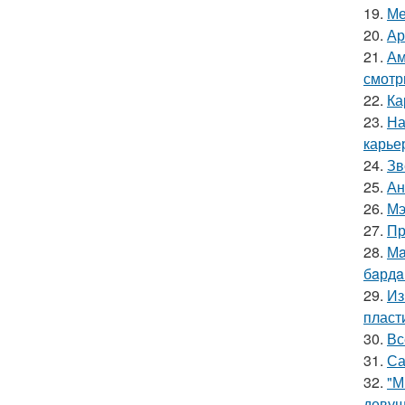
19.
Ме
20.
Ар
21.
Ам
смотр
22.
Ка
23.
На
карье
24.
Зв
25.
Ан
26.
Мэ
27.
Пр
28.
Мa
бaрдa
29.
Из
пласт
30.
Вс
31.
Са
32.
"М
девуш