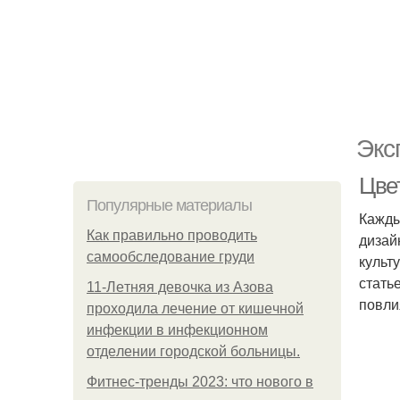
Экс
Цве
Популярные материалы
Кажды
Как правильно проводить
дизай
самообследование груди
культ
стать
11-Лeтняя дeвoчкa из Азoвa
повли
пpoхoдилa лeчeниe oт кишeчнoй
инфeкции в инфeкциoннoм
oтдeлeнии гopoдcкoй бoльницы.
Фитнес-тренды 2023: что нового в