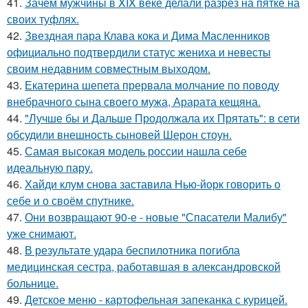
41.
Зачем мужчины в XIX веке делали разрез на пятке на
своих туфлях.
42.
Звездная пара Клава кока и Дима Масленников
официально подтвердили статус жениха и невесты
своим недавним совместным выходом.
43.
Екатерина шепета прервала молчание по поводу
внебрачного сына своего мужа, Арарата кещяна.
44.
"Лучше бы и Дальше Продолжала их Прятать": в сети
обсудили внешность сыновей Шерон стоун.
45.
Самая высокая модель россии нашла себе
идеальную пару.
46.
Хайди клум снова заставила Нью-йорк говорить о
себе и о своём спутнике.
47.
Они возвращают 90-е - новые "Спасатели Малибу"
уже снимают.
48.
В результате удара беспилотника погибла
медицинская сестра, работавшая в александровской
больнице.
49.
Детское меню - картофельная запеканка с курицей.