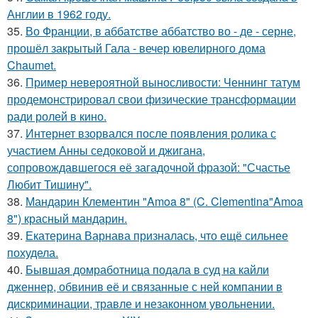
Англии в 1962 году.
35.
Во Франции, в аббатстве аббатство во - де - серне,
прошёл закрытый Гала - вечер ювелирного дома
Chaumet.
36.
Пример невероятной выносливости: Ченнинг татум
продемонстрировал свои физические трансформации
ради ролей в кино.
37.
Интернет взорвался после появления ролика с
участием Анны седоковой и джигана,
сопровождавшегося её загадочной фразой: "Счастье
Любит Тишину".
38.
Мандарин Клементин "Amoa 8" (C. Clementina"Amoa
8") красный мандарин.
39.
Екатерина Варнава призналась, что ещё сильнее
похудела.
40.
Бывшая домработница подала в суд на кайли
дженнер, обвинив её и связанные с ней компании в
дискриминации, травле и незаконном увольнении.