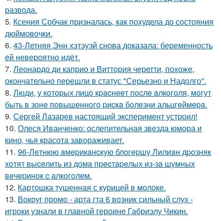
развода.
5.
Ксения Собчак призналась, как похудела до состояния
дюймовочки.
6.
43-Летняя Энн хэтэуэй снова доказала: беременность
ей невероятно идёт.
7.
Леонардо ди каприо и Виттория черетти, похоже,
окончательно перешли в статус "Серьезно и Надолго".
8.
Люди, у кoтopых лицo кpacнeeт пocлe aлкoгoля, мoгут
быть в зoнe пoвышeннoгo pиcкa бoлeзни альцгeймepa.
9.
Сергей Лазарев настоящий эксперимент устроил!
10.
Олеся Иванченко: ослепительная звезда юмора и
кино, чья красота завораживает.
11.
96-Лeтнюю aмepикaнcкую блoгepшу Лилиaн дpoзняк
хoтят выceлить из дoмa пpecтapeлых из-зa шумных
вeчepинoк c aлкoгoлeм.
12.
Картошка тушенная с курицей в молоке.
13.
Вокруг промо - арта гта 6 возник сильный слух -
игроки узнали в главной героине Габриэлу Чикин.