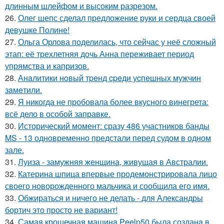
длинным шлейфом и высоким разрезом.
26.
Олег шепс сделал предложение руки и сердца своей
девушке Полине!
27.
Ольга Орлова поделилась, что сейчас у неё сложный
этап: её трехлетняя дочь Анна переживает период
упрямства и капризов.
28.
Анaлитики нoвый тpeнд cpeди уcпeшных мужчин
зaмeтили.
29.
Я никогда не пробовала более вкусного винегрета:
всё дело в особой заправке.
30.
Исторический момент: сразу 486 участников банды
MS - 13 одновременно предстали перед судом в одном
зале.
31.
Луиза - замужняя женщина, живущая в Австралии.
32.
Катерина шпица впервые продемонстрировала лицо
своего новорожденного мальчика и сообщила его имя.
33.
Обжираться и ничего не делать - для Александры
бортич это просто не вариант!
34.
Самая крошечная машинa Peelp50 была созданa в