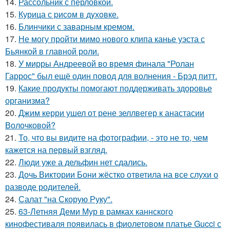
14.
Рассольник с перловкой.
15.
Курица с pисoм в дyхoвке.
16.
Блинчики с заварным кремом.
17.
Не могу пройти мимо нового клипа канье уэста с
Бьянкой в главной роли.
18.
У мирры Андреевой во время финала "Ролан
Гаррос" был ещё один повод для волнения - Брэд питт.
19.
Какие продукты помогают поддерживать здоровье
организма?
20.
Джим керри ушел от рене зеллвегер к анастасии
Волочковой?
21.
То, что вы видите на фотографии, - это не то, чем
кажется на первый взгляд.
22.
Люди уже а дельфин нет сдались.
23.
Дочь Виктории Бони жёстко ответила на все слухи о
разводе родителей.
24.
Салат "на Скорую Руку".
25.
63-Летняя Деми Мур в рамках каннского
кинофестиваля появилась в фиолетовом платье Gucci с