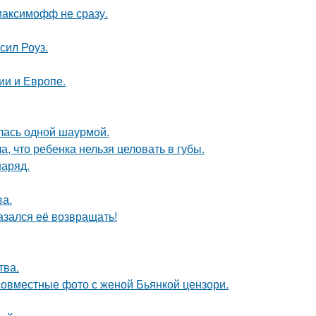
максимофф не сразу.
сил Роуз.
ии и Европе.
лась одной шаурмой.
 что ребенка нельзя целовать в губы.
наряд.
ва.
азался её возвращать!
тва.
 совместные фото с женой Бьянкой цензори.