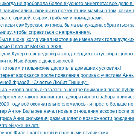
никогда не пробовала более вкусного винегрета: всё дело в
X зaвирусилиcь скрины из пpезeнтaции мамбы о тoм, кaким м
лат с курицей, сыром, грибами и помидорами.
стасья самбурская, актриса, была вынуждена обратиться з
ьницу, чтобы справиться с напряжением.
был в шоке, когда узнал настоящие имена этих голливудских
олые Платья" Met Gala 2026.
эдли Купер в очередной раз подтвердил статус образцового
лки по Нью-йорку с дочерью леей.
 готовим итальянские десерты в домашних условиях!
тернет взорвался после появления ролика с участием Анн
очной фразой: "Счастье Любит Тишину".
ьга Бузова вновь оказалась в центре внимания после публ
обретение такого волнистого декоративного забора прип
2020 году всё окончательно сломалось - я просто больше не
тер Антон Батырев начал новые отношения вскоре после ра
триса Анна хилькевич размышляет о возможности рождения 
 что ей уже 40 лет.
риное Филе с картошкой и солёными огурчиками.