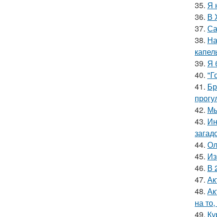
35.
Я 
36.
В 
37.
Са
38.
На
капел
39.
Я 
40.
"Г
41.
Бр
прогу
42.
Мы
43.
Ин
загад
44.
Ол
45.
Из
46.
В 
47.
Ак
48.
Ак
на то,
49.
Ку