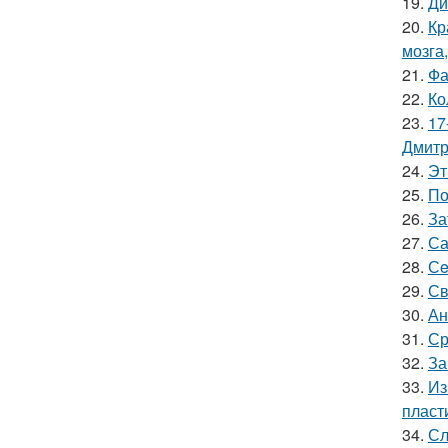
19.
Ди
20.
Кр
мозга,
21.
Фа
22.
Ко
23.
17
Дмитр
24.
Эт
25.
По
26.
За
27.
Са
28.
Сe
29.
Св
30.
Ан
31.
Ср
32.
За
33.
Из
пласт
34.
Сл