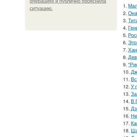
операциях и публично прояснила
1.
Мал
ситуацию.
2.
Она
3.
Тит
4.
Ген
5.
Рос
6.
Это
7.
Хан
8.
Дев
9.
"Ри
10.
Дж
11.
Вс
12.
У 
13.
За
14.
В 
15.
Дэ
16.
Не
17.
Ка
18.
Ша