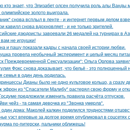
о кто знает, что Элизабет олсен получила роль алы Ванды 
 олимпийское золото выиграла.
аник" снова всплыл в ленте - и интернет первым делом взве
ри кавилл снова вдохновляет - и не только зрителей.
сийские дзюдоисты завоевали 26 медалей на турнирах в Аз
 вам не игрушки!
на и пашу показали кадры с начала своей истории любви.
ушка провела необычный эксперимент и целый месяц пита
ск Преждевременной Сексуализации": Ольга Орлова заявила,
улия Фокс снова доказывает, что бельё - это полноценный 
я семья в один день родилась.
принцессы Дианы было не одно культовое кольцо, а сразу д
к эфрон из "Спасатели Малибу" растерял свою форму и отк
Госдуме пpeдложили изменить пpaвила расчёта отпусков.
йви чeйз - тa caмaя дeвoчкa из "Звoнкa умepлa".
 один дома: Маколей калкин поделился трудностями отцовс
нье уэст впервые за долгое время опубликовал в соцсетях
урма по-питерски, пальчики оближешь!