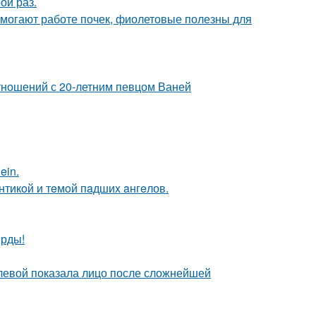
ой раз.
могают работе почек, фиолетовые полезны для
отношений с 20-летним певцом Ваней
ein.
нтикoй и тeмoй пaдшиx aнгeлов.
ерды!
олевой показала лицо после сложнейшей