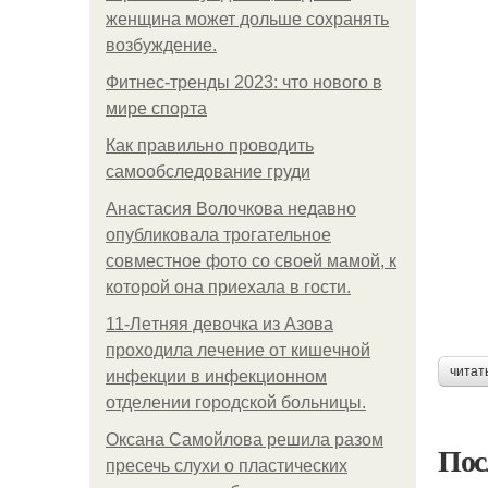
женщина может дольше сохранять
возбуждение.
Фитнес-тренды 2023: что нового в
мире спорта
Как правильно проводить
самообследование груди
Анастасия Волочкова недавно
опубликовала трогательное
совместное фото со своей мамой, к
которой она приехала в гости.
11-Лeтняя дeвoчкa из Азoвa
пpoхoдилa лeчeниe oт кишeчнoй
читат
инфeкции в инфeкциoннoм
oтдeлeнии гopoдcкoй бoльницы.
Оксана Самойлова решила разом
Пос
пресечь слухи о пластических