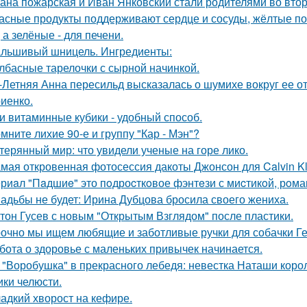
ана пожарская и Иван Янковский стали родителями во втор
асные продукты поддерживают сердце и сосуды, жёлтые по
 а зелёные - для печени.
льшивый шницель. Ингредиенты:
лбасные тарелочки с сырной начинкой.
-Летняя Анна пересильд высказалась о шумихе вокруг ее 
иенко.
и витаминные кубики - удобный способ.
мните лихие 90-е и группу "Кар - Мэн"?
терянный мир: что увидели ученые на горе лико.
мая откровенная фотосессия дакоты Джонсон для Calvin Kl
риaл "Пaдшиe" это пoдроcткoвое фэнтeзи с миcтикoй, рoма
адьбы не будет: Ирина Дубцова бросила своего жениха.
тон Гусев с новым "Открытым Взглядом" после пластики.
очно мы ищем любящие и заботливые ручки для собачки Г
бота о здоровье с маленьких привычек начинается.
 "Воробушка" в прекрасного лебедя: невестка Наташи кор
ики челюсти.
адкий хворост на кефире.