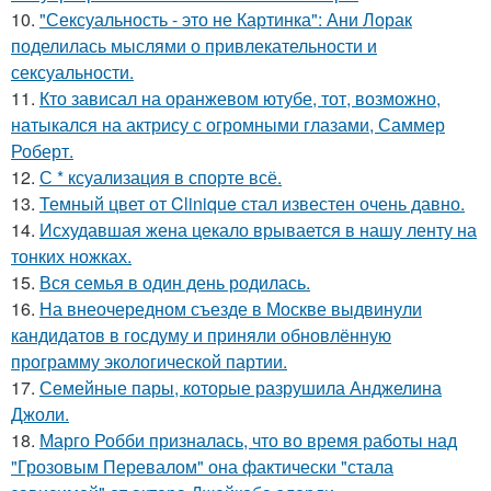
10.
"Сексуальность - это не Картинка": Ани Лорак
поделилась мыслями о привлекательности и
сексуальности.
11.
Кто зависал на оранжевом ютубе, тот, возможно,
натыкался на актрису с огромными глазами, Саммер
Роберт.
12.
С * ксуализация в спорте всё.
13.
Темный цвет от Clinique стал известен очень давно.
14.
Исхудавшая жена цекало врывается в нашу ленту на
тонких ножках.
15.
Вся семья в один день родилась.
16.
На внеочередном съезде в Москве выдвинули
кандидатов в госдуму и приняли обновлённую
программу экологической партии.
17.
Семейные пары, которые разрушила Анджелина
Джоли.
18.
Марго Робби призналась, что во время работы над
"Грозовым Перевалом" она фактически "стала