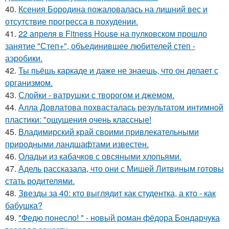
40.
Ксения Бородина пожаловалась на лишний вес и
отсутствие прогресса в похудении.
41.
22 апреля в Fitness House на пулковском прошло
занятие "Степ+", объединившее любителей степ -
аэробики.
42.
Ты пьёшь каркаде и даже не знаешь, что он делает с
организмом.
43.
Слойки - ватрушки с творогом и джемом.
44.
Алла Довлатова похвасталась результатом интимной
пластики: "ощущения очень классные!
45.
Владимирский край своими привлекательными
природными ландшафтами известен.
46.
Оладьи из кабачков с овсяными хлопьями.
47.
Адель рассказала, что они с Мишей Литвиным готовы
стать родителями.
48.
Звезды за 40: кто выглядит как студентка, а кто - как
бабушка?
49.
"Федю понесло! " - новый роман фёдора Бондарчука