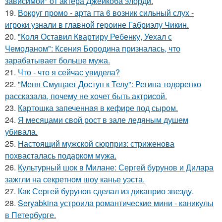
зависимой" от актера Джейкоба элорди.
19.
Вокруг промо - арта гта 6 возник сильный слух -
игроки узнали в главной героине Габриэлу Чикин.
20.
"Коля Оставил Квартиру Ребенку, Уехал с
Чемоданом": Ксения Бородина призналась, что
зарабатывает больше мужа.
21.
Что - что я сейчас увидела?
22.
"Меня Смущает Доступ к Телу": Регина тодоренко
рассказала, почему не хочет быть актрисой.
23.
Картошка запеченная в кефире под сыром.
24.
Я месяцами свой рост в зале ледяным душем
убивала.
25.
Настоящий мужской сюрприз: стриженова
похвасталась подарком мужа.
26.
Культурный шок в Милане: Сергей бурунов и Дилара
зажгли на секретном шоу канье уэста.
27.
Как Сергей бурунов сделал из дикаприо звезду.
28.
Seryabkina устроила романтические мини - каникулы
в Петербурге.