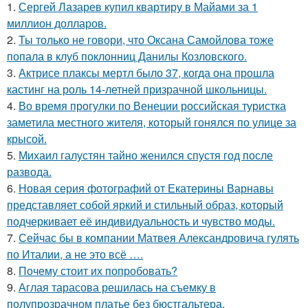
1.
Сергей Лазарев купил квартиру в Майами за 1
миллион долларов.
2.
Ты только не говори, что Оксана Самойлова тоже
попала в клуб поклонниц Данилы Козловского.
3.
Актрисе плаксы мертл было 37, когда она прошла
кастинг на роль 14-летней призрачной школьницы.
4.
Во время прогулки по Венеции российская туристка
заметила местного жителя, который гонялся по улице за
крысой.
5.
Михаил галустян тайно женился спустя год после
развода.
6.
Новая серия фотографий от Екатерины Варнавы
представляет собой яркий и стильный образ, который
подчеркивает её индивидуальность и чувство моды.
7.
Сейчас бы в компании Матвея Александровича гулять
по Италии, а не это всё ….
8.
Почему стоит их попробовать?
9.
Аглая тарасова решилась на съемку в
полупрозрачном платье без бюстгальтера.