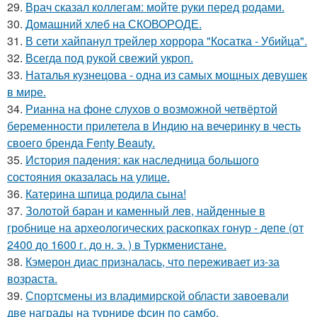
29.
Врач сказал коллегам: мойте руки перед родами.
30.
Домашний хлеб на СКОВОРОДЕ.
31.
В сети хайпанул трейлер хоррора "Косатка - Убийца".
32.
Всегда под рукой свежий укроп.
33.
Наталья кузнецова - одна из самых мощных девушек
в мире.
34.
Рианна на фоне слухов о возможной четвёртой
беременности прилетела в Индию на вечеринку в честь
своего бренда Fenty Beauty.
35.
История падения: как наследница большого
состояния оказалась на улице.
36.
Катерина шпица родила сына!
37.
Золотой баран и каменный лев, найденные в
гробнице на археологических раскопках гонур - депе (от
2400 до 1600 г. до н. э. ) в Туркменистане.
38.
Кэмерон диас призналась, что переживает из-за
возраста.
39.
Спортсмены из владимирской области завоевали
две награды на турнире фсин по самбо.