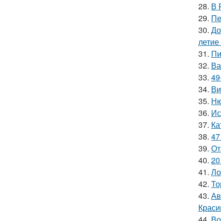
28.
В 
29.
Пе
30.
До
летие
31.
Пи
32.
Ва
33.
49
34.
Ви
35.
Ню
36.
Ис
37.
Ка
38.
47
39.
От
40.
20
41.
Ло
42.
То
43.
Ав
Краси
44.
Во