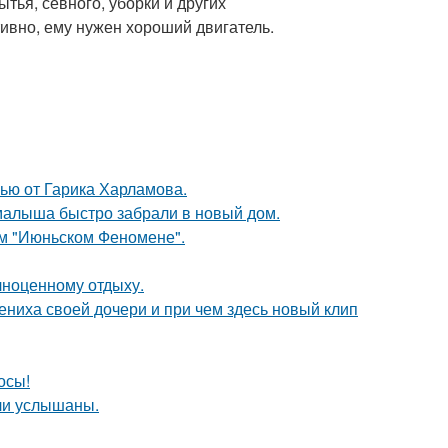
тья, севного, уборки и других
ивно, ему нужен хороший двигатель.
ью от Гарика Харламова.
 малыша быстро забрали в новый дом.
ом "Июньском Феномене".
лноценному отдыху.
ениха своей дочери и при чем здесь новый клип
осы!
ли услышаны.