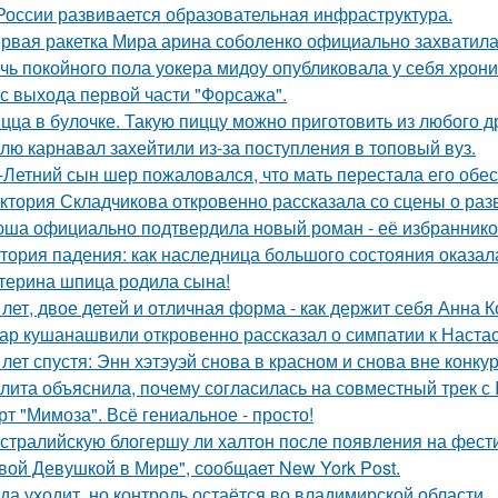
России развивается образовательная инфраструктура.
рвая ракетка Мира арина соболенко официально захватила
чь покойного пола уокера мидоу опубликовала у себя хроник
 с выхода первой части "Форсажа".
цца в булочке. Такую пиццу можно приготовить из любого д
лю карнавал захейтили из-за поступления в топовый вуз.
-Летний сын шер пожаловался, что мать перестала его обес
ктория Складчикова откровенно рассказала со сцены о раз
ша официально подтвердила новый роман - её избранником
тория падения: как наследница большого состояния оказала
терина шпица родила сына!
 лет, двое детей и отличная форма - как держит себя Анна К
ар кушанашвили откровенно рассказал о симпатии к Настась
 лет спустя: Энн хэтэуэй снова в красном и снова вне конку
лита объяснила, почему согласилась на совместный трек с 
рт "Мимоза". Всё гениальное - просто!
стралийскую блогершу ли халтон после появления на фест
вой Девушкой в Мире", сообщает New York Post.
да уходит, но контроль остаётся во владимирской области.