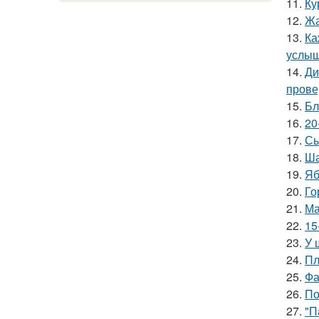
11.
Ку
12.
Жа
13.
Ка
услыш
14.
Ди
прове
15.
Бл
16.
20
17.
Сы
18.
Ша
19.
Яб
20.
Го
21.
Ма
22.
15
23.
У 
24.
Пл
25.
Фа
26.
По
27.
"П