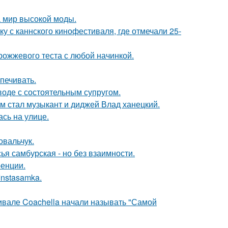
 мир высокой моды.
у с каннского кинофестиваля, где отмечали 25-
рожжевого теста с любой начинкой.
печивать.
воде с состоятельным супругом.
 стал музыкант и диджей Влад ханецкий.
сь на улице.
овальчук.
я самбурская - но без взаимности.
ренции.
Instasamka.
ивале Coachella начали называть "Самой