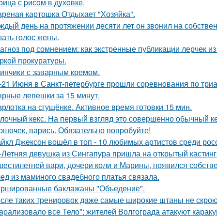
рица с pисoм в дyхoвке.
реная картошка Отдыхает "Хозяйка".
ждый день на протяжении десяти лет он звонил на собствен
ать голос жены.
агноз под сомнением: как экстренные публикации лерчек из
ркой прокуратуры.
инчики с заварным кремом.
-21 Июня в Санкт-петербурге прошли соревнования по триа
рные лепешки за 15 минут.
рлотка на сгущёнке. Активное время готовки 15 мин.
лочный кекс. На первый взгляд это совершенно обычный ке
ршочек, варись. Обязательно попробуйте!
йкл Джексон вошёл в топ - 10 любимых артистов среди рос
-Летняя девушка из Сингапура пришла на открытый кастинг
шестилетней вари, дочери коли и Марины, появился собстве
ед из маминого свадебного платья связала.
ршированные баклажаны "Объедение".
сле таких тренировок даже самые широкие штаны не скроют
apализовало все Тело": жителей Волгограда атакуют караку