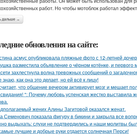
кохозяйственные работы. Он может быть использован для ры
кохозяйственных работ. Но чтобы мотоблок работал эффект
ь дальше →
ледние обновления на сайте:
стина асмус опубликовала пляжные фото с 12-летней дочер
ушка разместила объявление о чёрном котёнке, и первого
сети захлестнула волна тревожных сообщений о загадочн
е знаю, как она это делает, но ей всё к лицу!
считает, что общение вечером активирует мозг и мешает по
 свидания! ": Почему любовь успенская жестко выставила ж
ва.
дполагаемый жених Алины Загитовой оказался женат.
а Семенович показала фигуру в бикини и закрыла все вопр
но выдыхать: слухи не подтвердились и наши молитвы бы
самые лучшие и добрые руки отдается солнечная Перси!