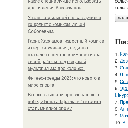
сельс
Какие специи лучше использовать
сельс
для вяления баклажанов
У юли Гаврилиной снова случился
читат
конфликт с комиком Ильей
Соболевым.
Пос
Гарик Харламов, известный комик и
актер озвучивания, недавно
1.
Кри
оказался в центре внимания из-за
2.
Дев
своей работы над озвучкой
3.
Соц
мультфильма про колобка.
4.
Я н
Фитнес-тренды 2023: что нового в
5.
Он 
мире спорта
6.
"До
Шнуро
Все же слышали про вчерашнюю
7.
Пре
победу Бена аффлека в "кто хочет
8.
Анн
стать миллионером?
9.
Мож
10.
В 