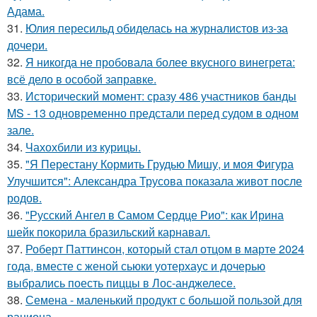
Адама.
31.
Юлия пересильд обиделась на журналистов из-за
дочери.
32.
Я никогда не пробовала более вкусного винегрета:
всё дело в особой заправке.
33.
Исторический момент: сразу 486 участников банды
MS - 13 одновременно предстали перед судом в одном
зале.
34.
Чахохбили из курицы.
35.
"Я Перестану Кормить Грудью Мишу, и моя Фигура
Улучшится": Александра Трусова показала живот после
родов.
36.
"Русский Ангел в Самом Сердце Рио": как Ирина
шейк покорила бразильский карнавал.
37.
Роберт Паттинсон, который стал отцом в марте 2024
года, вместе с женой сьюки уотерхаус и дочерью
выбрались поесть пиццы в Лос-анджелесе.
38.
Семена - маленький продукт с большой пользой для
рациона.