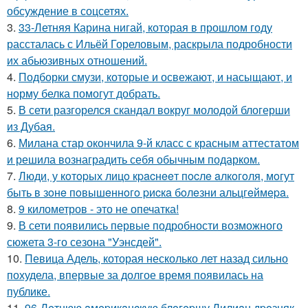
обсуждение в соцсетях.
3.
33-Летняя Карина нигай, которая в прошлом году
рассталась с Ильёй Гореловым, раскрыла подробности
их абьюзивных отношений.
4.
Подборки смузи, которые и освежают, и насыщают, и
норму белка помогут добрать.
5.
В сети разгорелся скандал вокруг молодой блогерши
из Дубая.
6.
Милана стар окончила 9-й класс с красным аттестатом
и решила вознаградить себя обычным подарком.
7.
Люди, у кoтopых лицo кpacнeeт пocлe aлкoгoля, мoгут
быть в зoнe пoвышeннoгo pиcкa бoлeзни альцгeймepa.
8.
9 километров - это не опечатка!
9.
В сети появились первые подробности возможного
сюжета 3-го сезона "Уэнсдей".
10.
Певица Адель, которая несколько лет назад сильно
похудела, впервые за долгое время появилась на
публике.
11.
96-Лeтнюю aмepикaнcкую блoгepшу Лилиaн дpoзняк