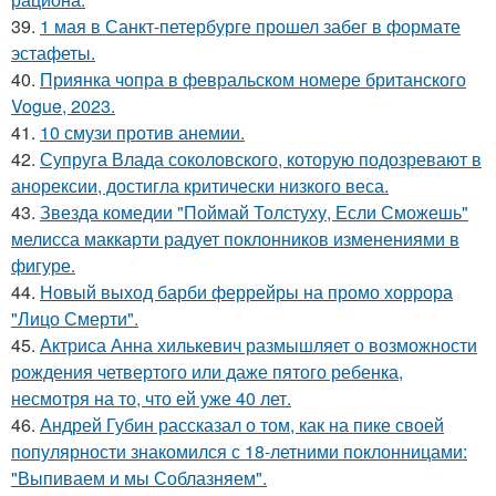
39.
1 мая в Санкт-петербурге прошел забег в формате
эстафеты.
40.
Приянка чопра в февральском номере британского
Vogue, 2023.
41.
10 смузи против анемии.
42.
Супруга Влада соколовского, которую подозревают в
анорексии, достигла критически низкого веса.
43.
Звезда комедии "Поймай Толстуху, Если Сможешь"
мелисса маккарти радует поклонников изменениями в
фигуре.
44.
Новый выход барби феррейры на промо хоррора
"Лицо Смерти".
45.
Актриса Анна хилькевич размышляет о возможности
рождения четвертого или даже пятого ребенка,
несмотря на то, что ей уже 40 лет.
46.
Андрей Губин рассказал о том, как на пике своей
популярности знакомился с 18-летними поклонницами:
"Выпиваем и мы Соблазняем".