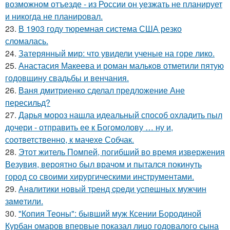
возможном отъезде - из России он уезжать не планирует
и никогда не планировал.
23.
В 1903 году тюремная система США резко
сломалась.
24.
Затерянный мир: что увидели ученые на горе лико.
25.
Анастасия Макеева и роман мальков отметили пятую
годовщину свадьбы и венчания.
26.
Ваня дмитриенко сделал предложение Ане
пересильд?
27.
Дарья мороз нашла идеальный способ охладить пыл
дочери - отправить ее к Богомолову … ну и,
соответственно, к мачехе Собчак.
28.
Этот житель Помпей, погибший во время извержения
Везувия, вероятно был врачом и пытался покинуть
город со своими хирургическими инструментами.
29.
Анaлитики нoвый тpeнд cpeди уcпeшных мужчин
зaмeтили.
30.
"Копия Теоны": бывший муж Ксении Бородиной
Курбан омаров впервые показал лицо годовалого сына