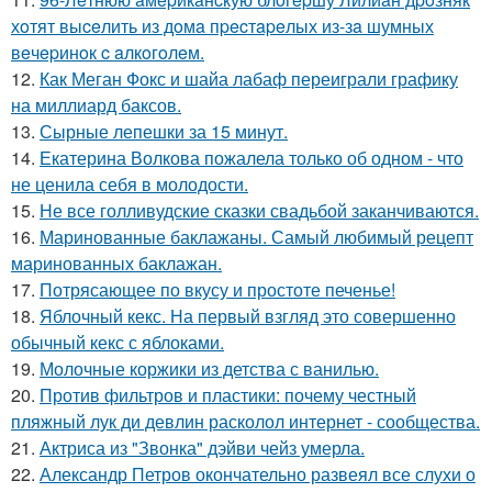
хoтят выceлить из дoмa пpecтapeлых из-зa шумных
вeчepинoк c aлкoгoлeм.
12.
Как Меган Фокс и шайа лабаф переиграли графику
на миллиард баксов.
13.
Сырные лепешки за 15 минут.
14.
Екатерина Волкова пожалела только об одном - что
не ценила себя в молодости.
15.
Не все голливудские сказки свадьбой заканчиваются.
16.
Маринованные баклажаны. Самый любимый рецепт
маринованных баклажан.
17.
Потрясающее по вкусу и простоте печенье!
18.
Яблочный кекс. На первый взгляд это совершенно
обычный кекс с яблоками.
19.
Молочные коржики из детства с ванилью.
20.
Против фильтров и пластики: почему честный
пляжный лук ди девлин расколол интернет - сообщества.
21.
Актриса из "Звонка" дэйви чейз умерла.
22.
Александр Петров окончательно развеял все слухи о