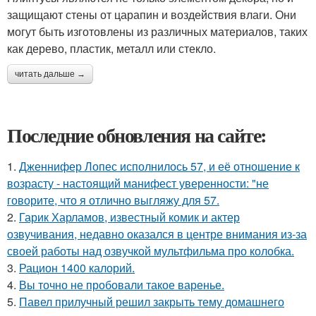
защищают стены от царапин и воздействия влаги. Они
могут быть изготовлены из различных материалов, таких
как дерево, пластик, металл или стекло.
читать дальше →
Последние обновления на сайте:
1.
Дженнифер Лопес исполнилось 57, и её отношение к
возрасту - настоящий манифест уверенности: "не
говорите, что я отлично выгляжу для 57.
2.
Гарик Харламов, известный комик и актер
озвучивания, недавно оказался в центре внимания из-за
своей работы над озвучкой мультфильма про колобка.
3.
Рацион 1400 калорий.
4.
Вы точно не пробовали такое варенье.
5.
Павел прилучный решил закрыть тему домашнего