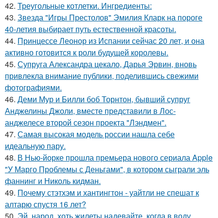
42.
Треугольные котлетки. Ингредиенты:
43.
Звезда "Игры Престолов" Эмилия Кларк на пороге
40-летия выбирает путь естественной красоты.
44.
Принцессе Леонор из Испании сейчас 20 лет, и она
активно готовится к роли будущей королевы.
45.
Супруга Александра цекало, Дарья Эрвин, вновь
привлекла внимание публики, поделившись свежими
фотографиями.
46.
Деми Мур и Билли боб Торнтон, бывший супруг
Анджелины Джоли, вместе представили в Лос-
анджелесе второй сезон проекта "Лэндмен".
47.
Самая высокая модель россии нашла себе
идеальную пару.
48.
В Нью-йорке прошла премьера нового сериала Apple
"У Марго Проблемы с Деньгами", в котором сыграли эль
фаннинг и Николь кидман.
49.
Почему стэтхэм и хантингтон - уайтли не спешат к
алтарю спустя 16 лет?
50.
Эй, народ, хоть жилеты надевайте, когда в воду