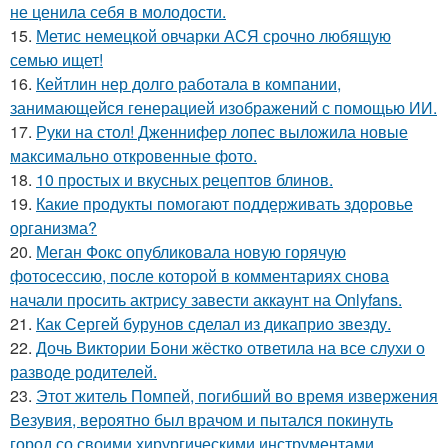
не ценила себя в молодости.
15.
Метис немецкой овчарки АСЯ срочно любящую
семью ищет!
16.
Кейтлин нер долго работала в компании,
занимающейся генерацией изображений с помощью ИИ.
17.
Руки на стол! Дженнифер лопес выложила новые
максимально откровенные фото.
18.
10 простых и вкусных рецептов блинов.
19.
Какие продукты помогают поддерживать здоровье
организма?
20.
Меган Фокс опубликовала новую горячую
фотосессию, после которой в комментариях снова
начали просить актрису завести аккаунт на Onlyfans.
21.
Как Сергей бурунов сделал из дикаприо звезду.
22.
Дочь Виктории Бони жёстко ответила на все слухи о
разводе родителей.
23.
Этот житель Помпей, погибший во время извержения
Везувия, вероятно был врачом и пытался покинуть
город со своими хирургическими инструментами.