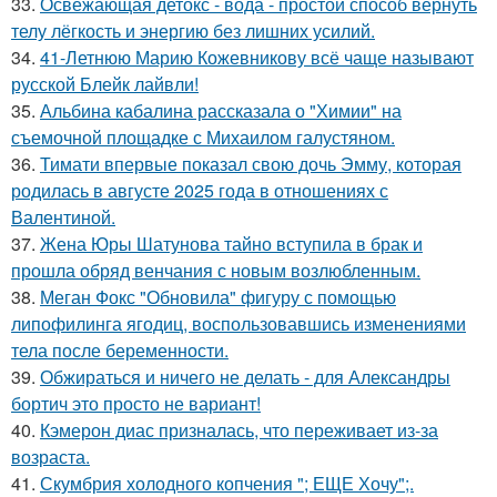
33.
Освежающая детокс - вода - простой способ вернуть
телу лёгкость и энергию без лишних усилий.
34.
41-Летнюю Марию Кожевникову всё чаще называют
русской Блейк лайвли!
35.
Альбина кабалина рассказала о "Химии" на
съемочной площадке с Михаилом галустяном.
36.
Тимати впервые показал свою дочь Эмму, которая
родилась в августе 2025 года в отношениях с
Валентиной.
37.
Жена Юры Шатунова тайно вступила в брак и
прошла обряд венчания с новым возлюбленным.
38.
Меган Фокс "Обновила" фигуру с помощью
липофилинга ягодиц, воспользовавшись изменениями
тела после беременности.
39.
Обжираться и ничего не делать - для Александры
бортич это просто не вариант!
40.
Кэмерон диас призналась, что переживает из-за
возраста.
41.
Скумбрия холодного копчения "; ЕЩЕ Хочу";.