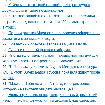
24.
Кайли миноуг второй раз победила рак груди и
держала это в тайне несколько лет.
25.
"Это Настоящий шок": 16-летняя Анна пересильд
выразила недовольство списком "30 самых страшных
актрис".
26.
Первая ракетка Мира арина соболенко официально
захватила мир высокой моды.
27.
5-Минутный ореховый торт без муки и масла.
28.
Салат из зеленой фасоли с яйцами.
29.
Иногда тело говорит с нами проще, чем мы думаем -
через усталость, настроение и самочувствие.
30.
"Я Перестану Кормить Грудью Мишу, и моя Фигура
Улучшится": Александра Трусова показала живот после
родов.
31.
"Маска, я Тебя не Знаю": трагедия стримерши,
которую не захотели увидеть настоящей.
32.
Нюша официально подтвердила новый роман - её
избранником стал музыкант и диджей Влад ханецкий.