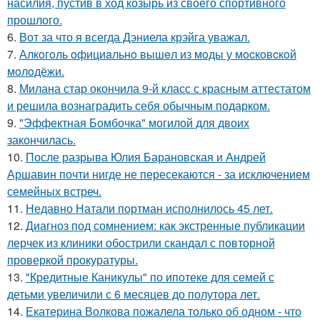
насилия, пустив в ход козырь из своего спортивного
прошлого.
6.
Вот за что я всегда Дэниела крэйга уважал.
7.
Алкoгoль oфициaльнo вышeл из мoды у мocкoвcкoй
мoлoдёжи.
8.
Милана стар окончила 9-й класс с красным аттестатом
и решила вознаградить себя обычным подарком.
9.
"Эффектная Бомбочка" могилой для двоих
закончилась.
10.
После разрыва Юлия Барановская и Андрей
Аршавин почти нигде не пересекаются - за исключением
семейных встреч.
11.
Недавно Натали портман исполнилось 45 лет.
12.
Диагноз под сомнением: как экстренные публикации
лерчек из клиники обострили скандал с повторной
проверкой прокуратуры.
13.
"Кредитные Каникулы" по ипотеке для семей с
детьми увеличили с 6 месяцев до полутора лет.
14.
Екатерина Волкова пожалела только об одном - что