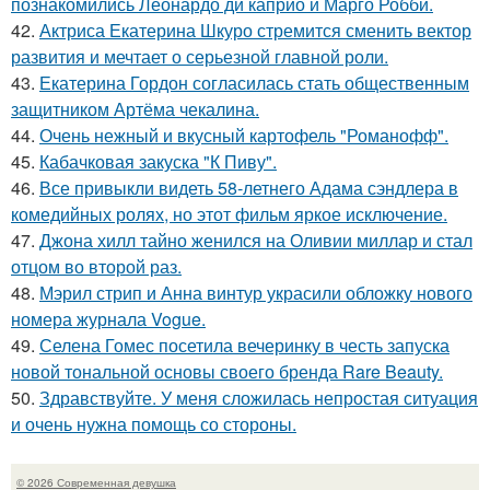
познакомились Леонардо ди каприо и Марго Робби.
42.
Актриса Екатерина Шкуро стремится сменить вектор
развития и мечтает о серьезной главной роли.
43.
Екатерина Гордон согласилась стать общественным
защитником Артёма чекалина.
44.
Очень нежный и вкусный картофель "Романофф".
45.
Кабачковая закуска "К Пиву".
46.
Все привыкли видеть 58-летнего Адама сэндлера в
комедийных ролях, но этот фильм яркое исключение.
47.
Джона хилл тайно женился на Оливии миллар и стал
отцом во второй раз.
48.
Мэрил стрип и Анна винтур украсили обложку нового
номера журнала Vogue.
49.
Селена Гомес посетила вечеринку в честь запуска
новой тональной основы своего бренда Rare Beauty.
50.
Здравствуйте. У меня сложилась непростая ситуация
и очень нужна помощь со стороны.
© 2026 Современная девушка