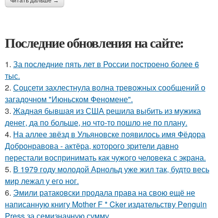
читать дальше →
Последние обновления на сайте:
1.
За последние пять лет в России построено более 6
тыс.
2.
Соцсети захлестнула волна тревожных сообщений о
загадочном "Июньском Феномене".
3.
Жадная бывшая из США решила выбить из мужика
денег, да по больше, но что-то пошло не по плану.
4.
На аллее звёзд в Ульяновске появилось имя Фёдора
Добронравова - актёра, которого зрители давно
перестали воспринимать как чужого человека с экрана.
5.
В 1979 году молодой Арнольд уже жил так, будто весь
мир лежал у его ног.
6.
Эмили ратаковски продала права на свою ещё не
написанную книгу Mother F * Cker издательству Penguin
Press за семизначную сумму.