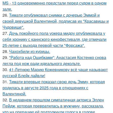
MS - 13 одновременно предстали перед судом в одном
зале.
26.
Тимати опубликовал снимки с дочерью Эммой и
своей девушкой Валентиной, подписав их "Красавицы и
Чудовище".
27.
Дочь покойного пола уокера мидоу опубликовала у
себя хронику с каннского кинофестиваля, где отмечали
25-летие с выхода первой части "Форсажа".
28.
Чахохбили из курицы.
29.
"Работа над Ошибками": Анастасия Костенко снова
легла под нож ради идеального декольте.
30.
41-Летнюю Марию Кожевникову всё чаще называют
русской Блейк лайвли!
31.
Тимати впервые показал свою дочь Эмму, которая
родилась в августе 2025 года в отношениях с
Валентиной.
32.
В недавнем прошлом симпатичная актриса Эллен
Пейдж, которая превратилась в мужчину, рассказала,
что на операцию её подтолкнули голоса в голове.