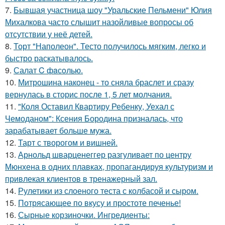
7.
Бывшая участница шоу "Уральские Пельмени" Юлия
Михалкова часто слышит назойливые вопросы об
отсутствии у неё детей.
8.
Торт "Наполеон". Тесто получилось мягким, легко и
быстро раскатывалось.
9.
Салат C фaсoлью.
10.
Митрошина наконец - то сняла браслет и сразу
вернулась в сторис после 1, 5 лет молчания.
11.
"Коля Оставил Квартиру Ребенку, Уехал с
Чемоданом": Ксения Бородина призналась, что
зарабатывает больше мужа.
12.
Тарт с творогом и вишней.
13.
Арнольд шварценеггер разгуливает по центру
Мюнхена в одних плавках, пропагандируя культуризм и
привлекая клиентов в тренажерный зал.
14.
Рулетики из слоеного теста с колбасой и сыром.
15.
Потрясающее по вкусу и простоте печенье!
16.
Сырные корзиночки. Ингредиенты: