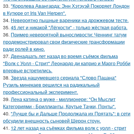
33.
"Королева Авангарда: Энн Хэтэуэй Покоряет Лондон
в Кутюре от Iris Van Herpen".
34.
Невероятно пышные вареники на дрожжевом тесте.
35.
45 лет и никакой "Лёгкости" - только жёсткая работа.
36.
Пример невероятной выносливости: Ченнинг татум
продемонстрировал свои физические трансформации
ради ролей в кино.
37.
Двенадцать лет назад во время съёмок фильма
"Волк с Уолл - Стрит" Леонардо ди каприо и Марго Робби
впервые встретились.
38.
Звезда нашумевшего сериала "Слово Пацана"
Рузиль минекаев решился на радикальный
профессиональный эксперимент.
39.
Лена катина о муже - миллионере: "Он Мыслит
Категориями - Бриллианты, Крутые Тачки, Понты".
40.
"Лучше бы и Дальше Продолжала их Прятать": в сети
обсудили внешность сыновей Шерон стоун.
41.
12 лет назад на съёмках фильма волк с уолл - стрит