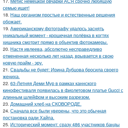
17.
Метис немецкой овчарки АСЯ срочно любящую
семью ищет!
18.
Наш организм простые и естественные решения
обожает.
19.
Американскому фотографу удалось заснять
уникальный момент - крошечная полёвка в когтях
хищника смотрит прямо в объектив фотокамеры.
20.
Настя ивлеева, абсолютно несправедливо
отмененная несколько лет назад, врывается в свою
новую прайм - эру.
21.
Свадьбы не будет: Ирина Дубцова бросила своего
жениха.
22.
63-Летняя Деми Мур в рамках каннского
кинофестиваля появилась в фиолетовом платье Gucci с
длинным шлейфом и высоким разрезом.
23.
Домашний хлеб на СКОВОРОДЕ.
24.
Сначала все были уверены, что это обычная
постановка ради Хайпа.
25.
Исторический момент: сразу 486 участников банды