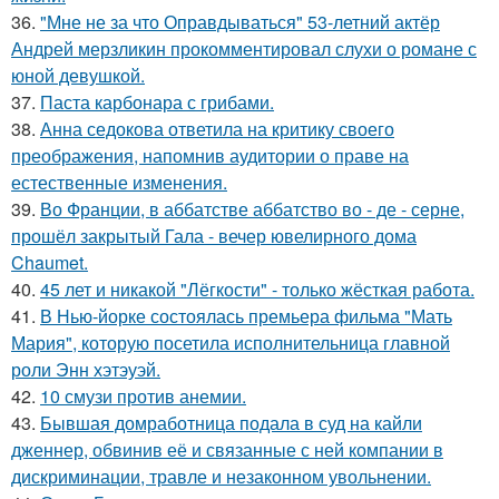
36.
"Мне не за что Оправдываться" 53-летний актёр
Андрей мерзликин прокомментировал слухи о романе с
юной девушкой.
37.
Паста карбонара с грибами.
38.
Анна седокова ответила на критику своего
преображения, напомнив аудитории о праве на
естественные изменения.
39.
Во Франции, в аббатстве аббатство во - де - серне,
прошёл закрытый Гала - вечер ювелирного дома
Chaumet.
40.
45 лет и никакой "Лёгкости" - только жёсткая работа.
41.
В Нью-йорке состоялась премьера фильма "Мать
Мария", которую посетила исполнительница главной
роли Энн хэтэуэй.
42.
10 смузи против анемии.
43.
Бывшая домработница подала в суд на кайли
дженнер, обвинив её и связанные с ней компании в
дискриминации, травле и незаконном увольнении.