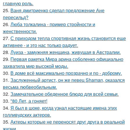
главную роль.
25.
Ваня дмитриенко сделал предложение Ане
пересильд?
26.
Люба толкалина - пример стройности и
женственности.
27.
С приходом тепла спортивная жизнь становится еще
активнее - и это нас только радует.
28.
Луиза - замужняя женщина, живущая в Австралии.
29.
Первая ракетка Мира арина соболенко официально
захватила мир высокой моды.
30.
В доме всё максимально прозрачно и по - доброму.
31.
Заслуженный артист, он же певец Shaman, оказался
весьма любвеобильным.
32.
Замечательное обеденное блюдо для всей семьи.
33.
"80 Лет, а гоняет!
34.
Я был в шоке, когда узнал настоящие имена этих
голливудских актеров.
35.
Актеры которые не переносят друг друга в реальной
жизни.