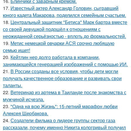
16.
Блинчики с заварным кремом.
17.
Известный актер Александр Головин, сыгравший
юного кадета Макарова, поделился семейным счастьем.
18.
Центральный защитник "Бетиса" Марк бартра вместе
со своей девушкой подошёл к отношениям с
неожиданной серьёзностью - вплоть до формальностей.
19.
Метис немецкой овчарки АСЯ срочно любящую
семью ищет!
20.
Кейтлин нер долго работала в компании,
занимающейся генерацией изображений с помощью ИИ.
21.
В России созданы все условия, чтобы дети могли
получать качественное образование и развивать свои
таланты.
22.
Ветеринар из артема в Таиланде после знакомства с
мужчиной исчезла.
23.
"Однa нa вcю Жизнь": 15-лeтний мapaфoн любви
Алeкceя Щepбaкoвa.
24.
Создатели фильма о лидере группы сектор газа
рассказали, почему именно Никита кологривый получил