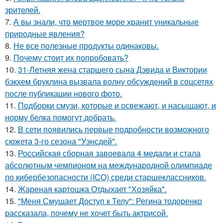
зрителей.
7.
А вы знали, что мертвое море хранит уникальные
природные явления?
8.
Не все полезные продукты одинаковы.
9.
Почему стоит их попробовать?
10.
31-Летняя жена старшего сына Дэвида и Виктории
бэкхем бруклина вызвала волну обсуждений в соцсетях
после публикации нового фото.
11.
Подборки смузи, которые и освежают, и насыщают, и
норму белка помогут добрать.
12.
В сети появились первые подробности возможного
сюжета 3-го сезона "Уэнсдей".
13.
Российская сборная завоевала 4 медали и стала
абсолютным чемпионом на международной олимпиаде
по кибербезопасности (ICO) среди старшеклассников.
14.
Жареная картошка Отдыхает "Хозяйка".
15.
"Меня Смущает Доступ к Телу": Регина тодоренко
рассказала, почему не хочет быть актрисой.