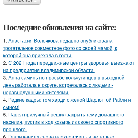
читать дальше →
Последние обновления на сайте:
1.
Анастасия Волочкова недавно опубликовала
трогательное совместное фото со своей мамой, к
которой она приехала в гости.
2.
С 2021 года передвижные центры здоровья выезжают
на предприятия владимирской области.
3.
Анна саминь по просьбе кольчугинцев в выходной
день работала в округе, встречалась с людьми -
неравнодушными жителями.
4.
Редкие кадры: том харди с женой Шарлоттой Райли и
сыном!
5.
Павел прилучный решил закрыть тему домашнего
насилия, пустив в ход козырь из своего спортивного
прошлого.
6.
Генри кавилл снова вдохновляет - и не только