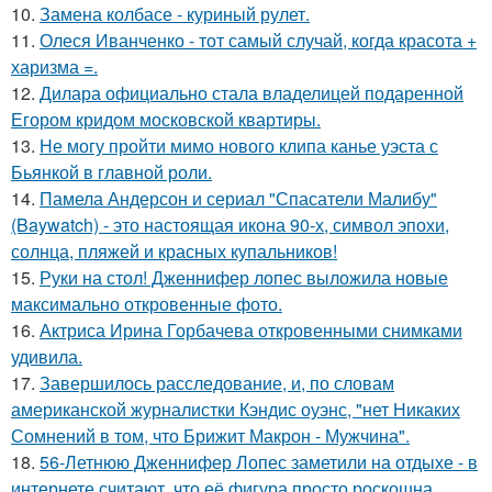
10.
Замена колбасе - куриный рулет.
11.
Олеся Иванченко - тот самый случай, когда красота +
харизма =.
12.
Дилара официально стала владелицей подаренной
Егором кридом московской квартиры.
13.
Не могу пройти мимо нового клипа канье уэста с
Бьянкой в главной роли.
14.
Памела Андерсон и сериал "Спасатели Малибу"
(Baywatch) - это настоящая икона 90-х, символ эпохи,
солнца, пляжей и красных купальников!
15.
Руки на стол! Дженнифер лопес выложила новые
максимально откровенные фото.
16.
Актриса Ирина Горбачева откровенными снимками
удивила.
17.
Завершилось расследование, и, по словам
американской журналистки Кэндис оуэнс, "нет Никаких
Сомнений в том, что Брижит Макрон - Мужчина".
18.
56-Летнюю Дженнифер Лопес заметили на отдыхе - в
интернете считают, что её фигура просто роскошна.