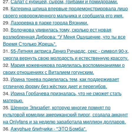
27.
Салат с курицей, сыром, грибами и помидорами.
28.
Катерина шпица впервые продемонстрировала лицо
своего новорожденного мальчика и сообщила его имя.
29.
Лазоревка в парке города Вязники.
30.
Волочкова удивилась тому, сколько ест новая
возлюбленная Диброва: "У Меня Ощущение, что ты все
Время Столько Жрешь".
31.
55-Летняя актриса Дениз Ричардс, секс - символ 90-х,
смогла вернуть свою молодость и естественную красоту.
32.
Мария кожевникова поделилась воспоминаниями о
своих отношениях с Виталием гогунским.
33.
Ирина тонева поделилась тем, как поддерживает
отличную форму без жёстких диет и перегибов.
34.
Ирина Горбачева призналась, что не сможет стать
матерью.
35.
Шеннон Элизабет, которую многие помнят по
культовой комедии американский пирог, создала аккаунт
на Onlyfans и за неделю заработала миллион долларов.
36.
Ажурhые блиhчиkи - "ЭТO Бомба".