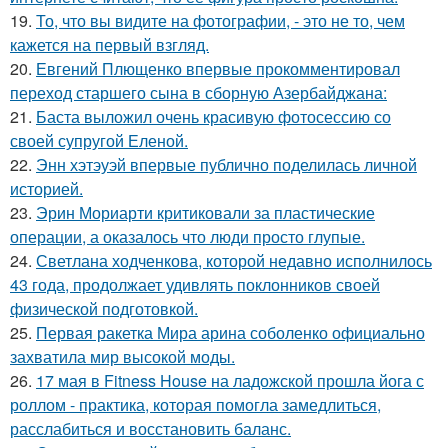
19.
То, что вы видите на фотографии, - это не то, чем
кажется на первый взгляд.
20.
Евгений Плющенко впервые прокомментировал
переход старшего сына в сборную Азербайджана:
21.
Баста выложил очень красивую фотосессию со
своей супругой Еленой.
22.
Энн хэтэуэй впервые публично поделилась личной
историей.
23.
Эрин Мориарти критиковали за пластические
операции, а оказалось что люди просто глупые.
24.
Светлана ходченкова, которой недавно исполнилось
43 года, продолжает удивлять поклонников своей
физической подготовкой.
25.
Первая ракетка Мира арина соболенко официально
захватила мир высокой моды.
26.
17 мая в Fitness House на ладожской прошла йога с
роллом - практика, которая помогла замедлиться,
расслабиться и восстановить баланс.