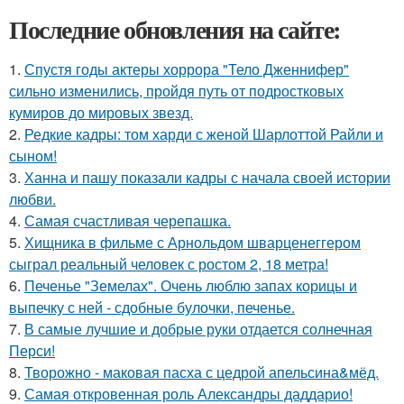
Последние обновления на сайте:
1.
Спустя годы актеры хоррора "Тело Дженнифер"
сильно изменились, пройдя путь от подростковых
кумиров до мировых звезд.
2.
Редкие кадры: том харди с женой Шарлоттой Райли и
сыном!
3.
Ханна и пашу показали кадры с начала своей истории
любви.
4.
Самая счастливая черепашка.
5.
Хищника в фильме с Арнольдом шварценеггером
сыграл реальный человек с ростом 2, 18 метра!
6.
Печенье "Земелах". Очень люблю запах корицы и
выпечку с ней - сдобные булочки, печенье.
7.
В самые лучшие и добрые руки отдается солнечная
Перси!
8.
Творожно - маковая пасха с цедрой апельсина&мёд.
9.
Самая откровенная роль Александры даддарио!