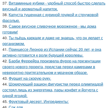
37.
Витаминные кубики - удобный способ быстро сделать
вкусный и ароматный напиток.
38.
Капуста тушенная с куриной грудкой и стручковой
фасолью.
39.
Самое вкусное сливочное мороженое - мы дома
готовим!
40.
Ты пьёшь каркаде и даже не знаешь, что он делает с
организмом.
41.
Принцессе Леонор из Испании сейчас 20 лет, и она
активно готовится к роли будущей королевы.
42.
Барби Феррейра произвела фурор на презентации
своего нового проекта, представ перед камерами в
невероятно притягательном и мрачном образе.
43.
Фуршет на скорую руку.
44.
Шокирующий рацион фигуристки перед олимпиадой
состоял лишь из энергетика, пары конфет и йогурта с
одной ягодой.
45.
Фруктовый десерт. Ингредиенты:
46.
Сок для ….