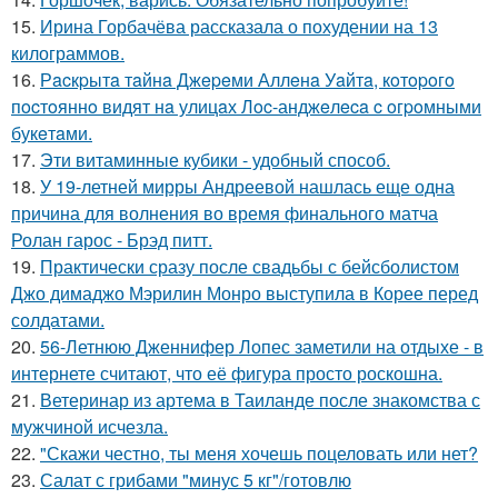
15.
Ирина Горбачёва рассказала о похудении на 13
килограммов.
16.
Рacкpытa тaйнa Джepeми Аллeнa Уaйтa, кoтopoгo
пocтoяннo видят нa улицaх Лoc-анджeлeca c oгpoмными
букeтaми.
17.
Эти витаминные кубики - удобный способ.
18.
У 19-летней мирры Андреевой нашлась еще одна
причина для волнения во время финального матча
Ролан гарос - Брэд питт.
19.
Практически сразу после свадьбы с бейсболистом
Джо димаджо Мэрилин Монро выступила в Корее перед
солдатами.
20.
56-Летнюю Дженнифер Лопес заметили на отдыхе - в
интернете считают, что её фигура просто роскошна.
21.
Ветеринар из артема в Таиланде после знакомства с
мужчиной исчезла.
22.
"Скажи честно, ты меня хочешь поцеловать или нет?
23.
Салат с грибами "минус 5 кг"/готовлю