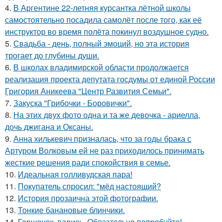
4.
В Аргентине 22-летняя курсантка лётной школы
самостоятельно посадила самолёт после того, как её
инструктор во время полёта покинул воздушное судно.
5.
Свадьба - день, полный эмоций, но эта история
трогает до глубины души.
6.
В школах владимирской области продолжается
реализация проекта депутата госдумы от единой России
Григория Аникеева "Центр Развития Семьи".
7.
Закуска "Грибочки - Боровички".
8.
На этих двух фото одна и та же девочка - ариелла,
дочь джигана и Оксаны.
9.
Анна хилькевич призналась, что за годы брака с
Артуром Волковым ей не раз приходилось принимать
жесткие решения ради спокойствия в семье.
10.
Идеальная голливудская пара!
11.
Покупатель спросил: "мёд настоящий?
12.
История прозаична этой фотографии.
13.
Тонкие банановые блинчики.
14.
Горшочек, варись. Обязательно попробуйте!