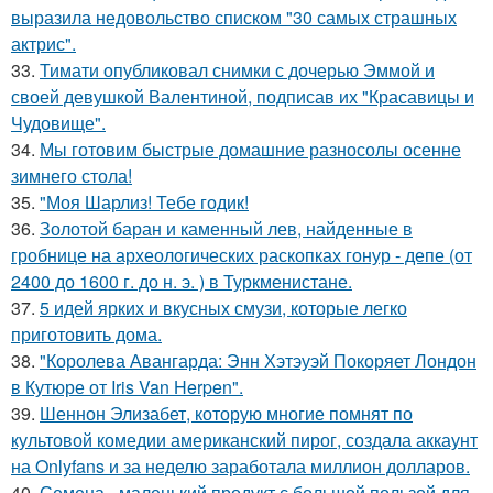
выразила недовольство списком "30 самых страшных
актрис".
33.
Тимати опубликовал снимки с дочерью Эммой и
своей девушкой Валентиной, подписав их "Красавицы и
Чудовище".
34.
Мы готовим быстрые домашние разносолы осенне
зимнего стола!
35.
"Моя Шарлиз! Тебе годик!
36.
Золотой баран и каменный лев, найденные в
гробнице на археологических раскопках гонур - депе (от
2400 до 1600 г. до н. э. ) в Туркменистане.
37.
5 идей ярких и вкусных смузи, которые легко
приготовить дома.
38.
"Королева Авангарда: Энн Хэтэуэй Покоряет Лондон
в Кутюре от Iris Van Herpen".
39.
Шеннон Элизабет, которую многие помнят по
культовой комедии американский пирог, создала аккаунт
на Onlyfans и за неделю заработала миллион долларов.
40.
Семена - маленький продукт с большой пользой для