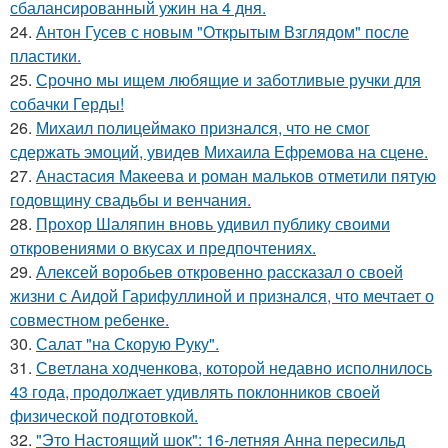
сбалансированный ужин на 4 дня.
24.
Антон Гусев с новым "Открытым Взглядом" после
пластики.
25.
Срочно мы ищем любящие и заботливые ручки для
собачки Герды!
26.
Михаил полицеймако признался, что не смог
сдержать эмоций, увидев Михаила Ефремова на сцене.
27.
Анастасия Макеева и роман мальков отметили пятую
годовщину свадьбы и венчания.
28.
Прохор Шаляпин вновь удивил публику своими
откровениями о вкусах и предпочтениях.
29.
Алексей воробьев откровенно рассказал о своей
жизни с Аидой Гарифуллиной и признался, что мечтает о
совместном ребенке.
30.
Салат "на Скорую Руку".
31.
Светлана ходченкова, которой недавно исполнилось
43 года, продолжает удивлять поклонников своей
физической подготовкой.
32.
"Это Настоящий шок": 16-летняя Анна пересильд