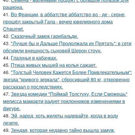
рациона.
41.
Во Франции, в аббатстве аббатство во - де - серне,
прошёл закрытый Гала - вечер ювелирного дома
Chaumet.
42.
Сказочный замок гарибальди.
43.
"Лучше бы и Дальше Продолжала их Прятать": в сети
обсудили внешность сыновей Шерон стоун.
44.
Глазунья в кабачках.
45.
Птица живых мышей на колья сажает.
46.
"Толстый Человек Кажется Более Привлекательным":
звезда "кривого зеркала", сбросивший 80 кг, откровенно
рассказал о последствиях.
47.
Звезда комедии "Поймай Толстуху, Если Сможешь"
мелисса маккарти радует поклонников изменениями в
фигуре.
48.
Эй, народ, хоть жилеты надевайте, когда в воду
лезете.
49.
Зендая, которая недавно тайно вышла замуж,