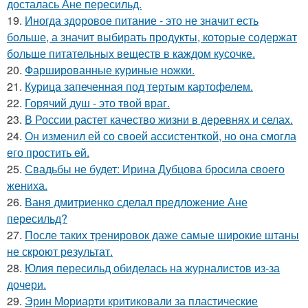
досталась Ане пересильд.
19.
Иногда здоровое питание - это не значит есть
больше, а значит выбирать продукты, которые содержат
больше питательных веществ в каждом кусочке.
20.
Фаршированные куриные ножки.
21.
Курица запеченная под тертым картофелем.
22.
Горячий душ - это твой враг.
23.
В России растет качество жизни в деревнях и селах.
24.
Он изменил ей со своей ассистенткой, но она смогла
его простить ей.
25.
Свадьбы не будет: Ирина Дубцова бросила своего
жениха.
26.
Ваня дмитриенко сделал предложение Ане
пересильд?
27.
После таких тренировок даже самые широкие штаны
не скроют результат.
28.
Юлия пересильд обиделась на журналистов из-за
дочери.
29.
Эрин Мориарти критиковали за пластические