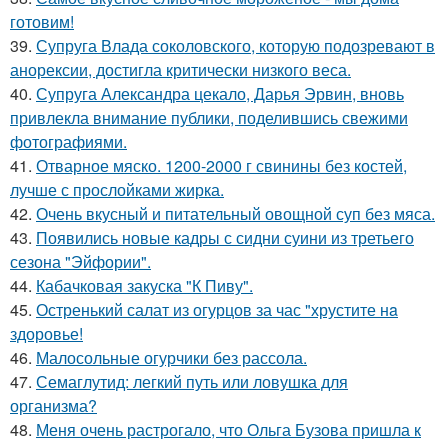
готовим!
39.
Супруга Влада соколовского, которую подозревают в
анорексии, достигла критически низкого веса.
40.
Супруга Александра цекало, Дарья Эрвин, вновь
привлекла внимание публики, поделившись свежими
фотографиями.
41.
Отварное мяско. 1200-2000 г свинины без костей,
лучше с прослойками жирка.
42.
Очень вкусный и питательный овощной суп без мяса.
43.
Появились новые кадры с сидни суини из третьего
сезона "Эйфории".
44.
Кабачковая закуска "К Пиву".
45.
Остренький салат из огурцов за час "хрустите нa
здоровье!
46.
Малосольные огурчики без рассола.
47.
Семаглутид: легкий путь или ловушка для
организма?
48.
Меня очень растрогало, что Ольга Бузова пришла к