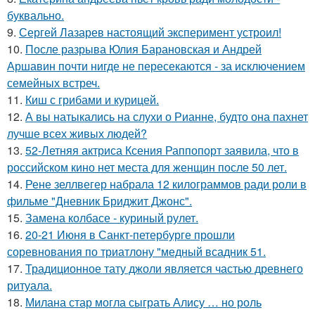
буквально.
9.
Сергей Лазарев настоящий эксперимент устроил!
10.
После разрыва Юлия Барановская и Андрей
Аршавин почти нигде не пересекаются - за исключением
семейных встреч.
11.
Киш с грибами и курицей.
12.
А вы натыкались на слухи о Рианне, будто она пахнет
лучше всех живых людей?
13.
52-Летняя актриса Ксения Раппопорт заявила, что в
российском кино нет места для женщин после 50 лет.
14.
Рене зеллвегер набрала 12 килограммов ради роли в
фильме "Дневник Бриджит Джонс".
15.
Замена колбасе - куриный рулет.
16.
20-21 Июня в Санкт-петербурге прошли
соревнования по триатлону "медный всадник 51.
17.
Традиционное тату джоли является частью древнего
ритуала.
18.
Милана стар могла сыграть Алису … но роль