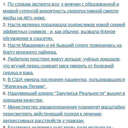
1.
По словам эксперта воз, у мужчин с образованной и
мудрой супругой вероятность скоропостижной смерти
якобы на 46% ниже.
2.
Настя ивлеева порадовала подписчиков новой серией
эффектных снимков - и, как обычно, вызвала бурное
обсуждение в соцсетях.
3.
Настя Макаревич и её бывший супруг поженились на
борту круизного лайнера.
4.
Любители поострее живут дольше: учёные доказали,
что жгучий перец снижает риск умереть от болезней
сердца и рака.
5.
В США умерла последняя пациентка, пользовавшаяся
"Железным Легким".
6.
Нашумевший хоррор "Закулисье Реальности" вышел в
хорошем качестве.
7.
Министерство здравоохранения планирует масштабно
пересмотреть действующий подход к лечению
депрессивных расстройств у граждан.
8.
Екатерина андреева пьёт кровь ради молодости -