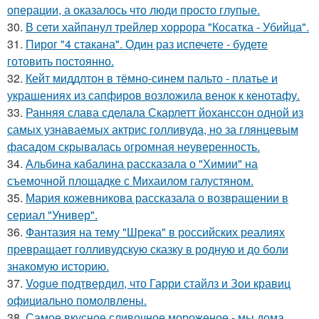
операции, а оказалось что люди просто глупые.
30.
В сети хайпанул трейлер хоррора "Косатка - Убийца".
31.
Пирог "4 стaкана". Один раз испечете - будете
готовить постоянно.
32.
Кейт миддлтон в тёмно-синем пальто - платье и
украшениях из сапфиров возложила венок к кенотафу.
33.
Ранняя слава сделала Скарлетт йоханссон одной из
самых узнаваемых актрис голливуда, но за глянцевым
фасадом скрывалась огромная неуверенность.
34.
Альбина кабалина рассказала о "Химии" на
съемочной площадке с Михаилом галустяном.
35.
Мария кожевникова рассказала о возвращении в
сериал "Универ".
36.
Фантазия на тему "Шрека" в российских реалиях
превращает голливудскую сказку в родную и до боли
знакомую историю.
37.
Vogue подтвердил, что Гарри стайлз и Зои кравиц
официально помолвлены.
38.
Самое вкусное сливочное мороженое - мы дома